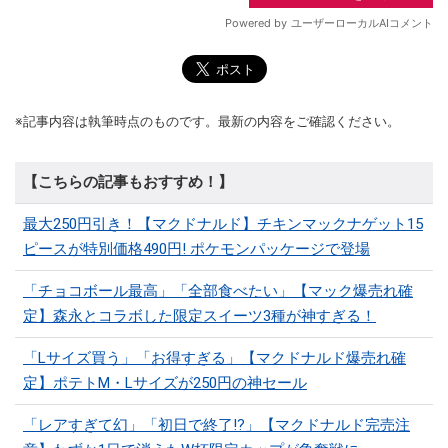
※記事内容は執筆時点のものです。最新の内容をご確認ください。
【こちらの記事もおすすめ！】
最大250円引き！【マクドナルド】チキンマックナゲット15
ピースが特別価格490円! ポケモンパッケージで登場
「チョコボール最高」「全部食べたい」【マック爆売れ確
定】森永とコラボした限定スイーツ3種が神すぎる！
「Lサイズ買う」「お得すぎる」【マクドナルド爆売れ確
定】ポテトM・Lサイズが250円の神セール
「レアすぎて幻」「初日で終了!?」【マクドナルド完売注