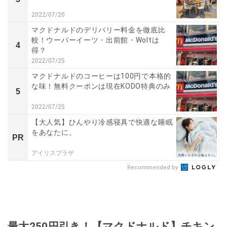
2022/07/20
マクドナルドのデリバリー料金を徹底比
較！ウーバーイーツ・出前館・Woltは
4
得？
2022/07/25
マクドナルドのコーヒーは100円で本格的
な味！無料クーポンは現在KODO特典のみ
5
2022/07/25
【大人気】ひんやり冷感寝具で快適な睡眠
をあなたに。
PR
アイリスプラザ
Recommended by
最大250円引き！【マクドナルド】チキン