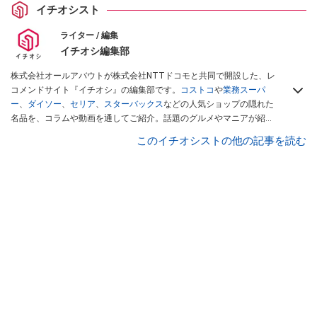
イチオシスト
ライター / 編集
イチオシ編集部
株式会社オールアバウトが株式会社NTTドコモと共同で開設した、レ
コメンドサイト『イチオシ』の編集部です。
コストコ
や
業務スーパ
ー
、
ダイソー
、
セリア
、
スターバックス
などの人気ショップの隠れた
名品を、コラムや動画を通してご紹介。話題のグルメやマニアが紹介
するアウトドア情報も満載です。配信しているコンテンツは専門家や
このイチオシストの他の記事を読む
インフルエンサーが実際に使用してレビューしています。毎日トレン
ド情報をお届けしているので、ぜひ
Googleニュースでフォロー
してく
ださい！