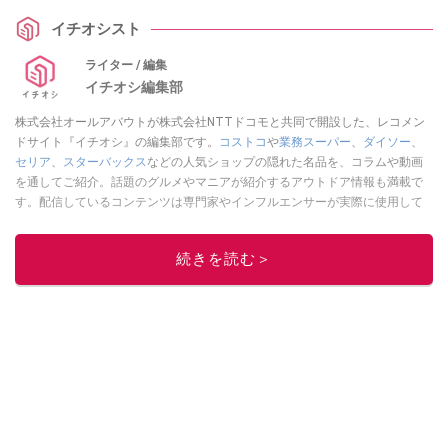
イチオシスト
ライター / 編集
イチオシ編集部
株式会社オールアバウトが株式会社NTTドコモと共同で開設した、レコメン
ドサイト『イチオシ』の編集部です。
コストコ
や
業務スーパー
、
ダイソー
、
セリア
、
スターバックス
などの人気ショップの隠れた名品を、コラムや動画
を通してご紹介。話題のグルメやマニアが紹介するアウトドア情報も満載で
す。配信しているコンテンツは専門家やインフルエンサーが実際に使用して
レビューしています。毎日トレンド情報をお届けしているので、ぜひ
Google
ニュースでフォロー
してください！
続きを読む＞
このイチオシストの他の記事を読む