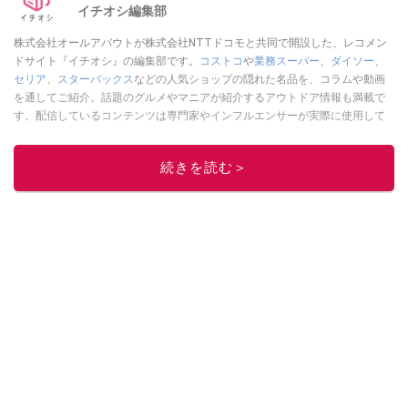
イチオシ編集部
株式会社オールアバウトが株式会社NTTドコモと共同で開設した、レコメン
ドサイト『イチオシ』の編集部です。
コストコ
や
業務スーパー
、
ダイソー
、
セリア
、
スターバックス
などの人気ショップの隠れた名品を、コラムや動画
を通してご紹介。話題のグルメやマニアが紹介するアウトドア情報も満載で
す。配信しているコンテンツは専門家やインフルエンサーが実際に使用して
レビューしています。毎日トレンド情報をお届けしているので、ぜひ
Google
ニュースでフォロー
してください！
続きを読む＞
このイチオシストの他の記事を読む