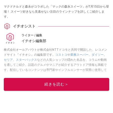
マクドナルドと森永がコラボした「マックの森永スイーツ」が7月15日から登
場！ スイーツ好きなら見逃せない注目のラインナップを詳しくご紹介しま
す。
イチオシスト
ライター / 編集
イチオシ編集部
株式会社オールアバウトが株式会社NTTドコモと共同で開設した、レコメン
ドサイト『イチオシ』の編集部です。
コストコ
や
業務スーパー
、
ダイソー
、
セリア
、
スターバックス
などの人気ショップの隠れた名品を、コラムや動画
を通してご紹介。話題のグルメやマニアが紹介するアウトドア情報も満載で
す。配信しているコンテンツは専門家やインフルエンサーが実際に使用して
レビューしています。毎日トレンド情報をお届けしているので、ぜひ
Google
ニュースでフォロー
してください！
続きを読む＞
このイチオシストの他の記事を読む