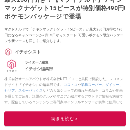
マックナゲット15ピースが特別価格490円!
ポケモンパッケージで登場
マクドナルドで「チキンマックナゲット 15ピース」が最大250円お得な490
円になるキャンペーンが7月15日からスタート! 可愛いポケモン限定パッケー
ジや新ソースも詳しくご紹介します。
イチオシスト
ライター / 編集
イチオシ編集部
株式会社オールアバウトが株式会社NTTドコモと共同で開設した、レコメン
ドサイト『イチオシ』の編集部です。
コストコ
や
業務スーパー
、
ダイソー
、
セリア
、
スターバックス
などの人気ショップの隠れた名品を、コラムや動画
を通してご紹介。話題のグルメやマニアが紹介するアウトドア情報も満載で
す。配信しているコンテンツは専門家やインフルエンサーが実際に使用して
レビューしています。毎日トレンド情報をお届けしているので、ぜひ
Google
ニュースでフォロー
してください！
続きを読む＞
このイチオシストの他の記事を読む