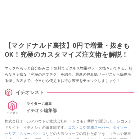
【マクドナルド裏技】0円で増量・抜きも
OK！究極のカスタマイズ注文術を解説！
マックをもっと自分好みに！ 無料でピクルス増量やソース抜きができる、知
らなきゃ損な「究極の注文テク」を紹介。最新の包み紙サービスから節度あ
る楽しみ方まで、今日から使えるお得な裏技をチェックしましょう！
イチオシスト
ライター / 編集
イチオシ編集部
株式会社オールアバウトが株式会社NTTドコモと共同で開設した、レコメン
ドサイト『イチオシ』の編集部です。
コストコ
や
業務スーパー
、
ダイソー
、
セリア
、
スターバックス
などの人気ショップの隠れた名品を、コラムや動画