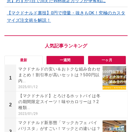
意】わずか1日で消えたW杯限定カップが争奪戦に
【マクドナルド裏技】0円で増量・抜きもOK！究極のカスタ
マイズ注文術を解説！
最新
一週間
一ヶ月
マクドナルドの安い＆おトクな組み合わせ
まとめ！割引率が高いセットは？500円以
1
内...
2025/01/12
【マクドナルド】とろけるホットパイは冬
の期間限定スイーツ！味やカロリーは？2
2
種類...
2023/01/29
マクドナルド新形態「マックカフェ バイ
バリスタ」がすごい！マックとの違いは？
3