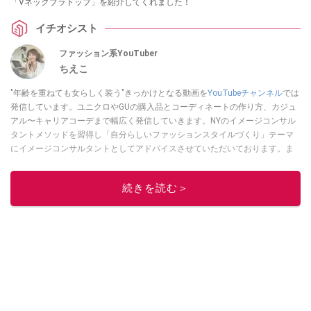
「Vネックブラトップ」を紹介してくれました！
イチオシスト
ファッション系YouTuber
ちえこ
"年齢を重ねても女らしく装う"きっかけとなる動画を
YouTubeチャンネル
では
発信しています。ユニクロやGUの購入品とコーディネートの作り方、カジュ
アル〜キャリアコーデまで幅広く発信していきます。NYのイメージコンサル
タントメソッドを習得し「自分らしいファッションスタイルづくり」テーマ
にイメージコンサルタントとしてアドバイスさせていただいております。ま
た、自身のキャリアコーデでもそのメソッドを活用し、経験とスキルを日々
積み上げ続けている外資系企業のコンサルタント（25年以上のキャリア）か
続きを読む＞
つ２児の母です。
このイチオシストの他の記事を読む