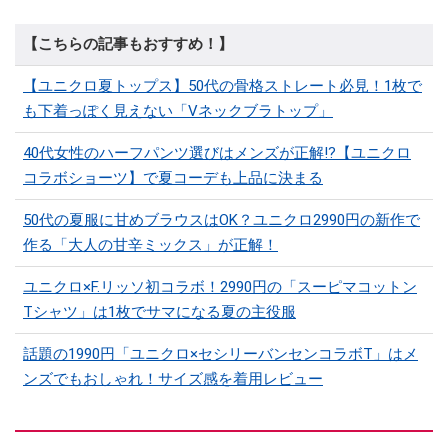
【こちらの記事もおすすめ！】
【ユニクロ夏トップス】50代の骨格ストレート必見！1枚で
も下着っぽく見えない「Vネックブラトップ」
40代女性のハーフパンツ選びはメンズが正解!?【ユニクロ
コラボショーツ】で夏コーデも上品に決まる
50代の夏服に甘めブラウスはOK？ユニクロ2990円の新作で
作る「大人の甘辛ミックス」が正解！
ユニクロ×F.リッソ初コラボ！2990円の「スーピマコットン
Tシャツ」は1枚でサマになる夏の主役服
話題の1990円「ユニクロ×セシリーバンセンコラボT」はメ
ンズでもおしゃれ！サイズ感を着用レビュー