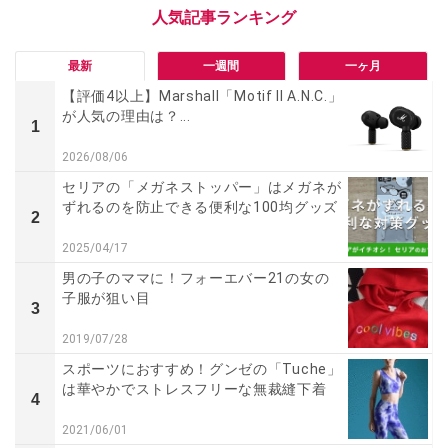
最新
一週間
一ヶ月
【評価4以上】Marshall「Motif II A.N.C.」
が人気の理由は？...
1
2026/08/06
セリアの「メガネストッパー」はメガネが
ずれるのを防止できる便利な100均グッズ
2
2025/04/17
男の子のママに！フォーエバー21の女の
子服が狙い目
3
2019/07/28
スポーツにおすすめ！グンゼの「Tuche」
は華やかでストレスフリーな無裁縫下着
4
2021/06/01