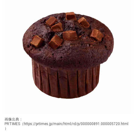
画像出典：
PRTIMES（https://prtimes.jp/main/html/rd/p/000000891.000005720.html
）