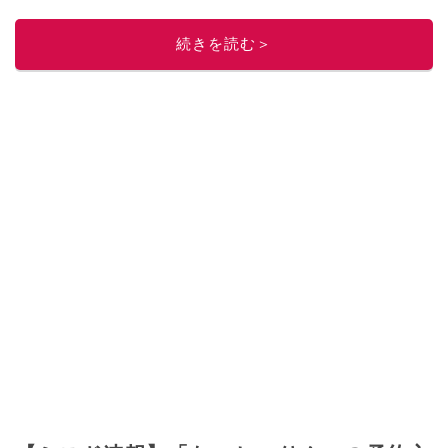
ルメライター、食の専門家として出演実績あり。
このイチオシストの他の記事を読む
続きを読む＞