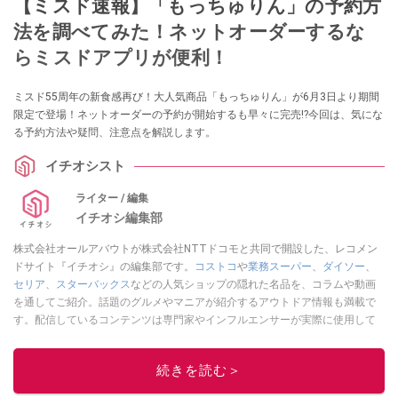
【ミスド速報】「もっちゅりん」の予約方
法を調べてみた！ネットオーダーするな
らミスドアプリが便利！
ミスド55周年の新食感再び！大人気商品「もっちゅりん」が6月3日より期間
限定で登場！ネットオーダーの予約が開始するも早々に完売!?今回は、気にな
る予約方法や疑問、注意点を解説します。
イチオシスト
ライター / 編集
イチオシ編集部
株式会社オールアバウトが株式会社NTTドコモと共同で開設した、レコメン
ドサイト『イチオシ』の編集部です。
コストコ
や
業務スーパー
、
ダイソー
、
セリア
、
スターバックス
などの人気ショップの隠れた名品を、コラムや動画
を通してご紹介。話題のグルメやマニアが紹介するアウトドア情報も満載で
す。配信しているコンテンツは専門家やインフルエンサーが実際に使用して
レビューしています。毎日トレンド情報をお届けしているので、ぜひ
Google
ニュースでフォロー
してください！
続きを読む＞
このイチオシストの他の記事を読む