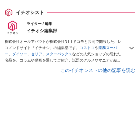
イチオシスト
ライター / 編集
イチオシ編集部
株式会社オールアバウトが株式会社NTTドコモと共同で開設した、レ
コメンドサイト『イチオシ』の編集部です。
コストコ
や
業務スーパ
ー
、
ダイソー
、
セリア
、
スターバックス
などの人気ショップの隠れた
名品を、コラムや動画を通してご紹介。話題のグルメやマニアが紹介
するアウトドア情報も満載です。配信しているコンテンツは専門家や
このイチオシストの他の記事を読む
インフルエンサーが実際に使用してレビューしています。毎日トレン
ド情報をお届けしているので、ぜひ
Googleニュースでフォロー
してく
ださい！