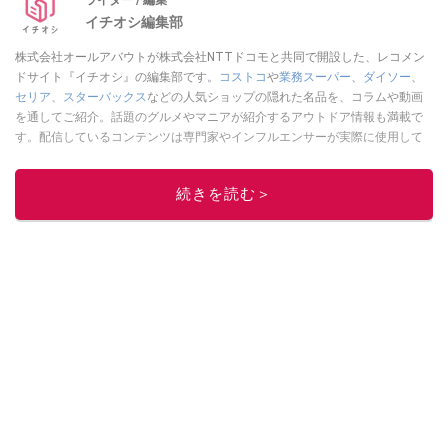
イチオシ編集部
株式会社オールアバウトが株式会社NTTドコモと共同で開設した、レコメン
ドサイト『イチオシ』の編集部です。
コストコ
や
業務スーパー
、
ダイソー
、
セリア
、
スターバックス
などの人気ショップの隠れた名品を、コラムや動画
を通してご紹介。話題のグルメやマニアが紹介するアウトドア情報も満載で
す。配信しているコンテンツは専門家やインフルエンサーが実際に使用して
レビューしています。毎日トレンド情報をお届けしているので、ぜひ
Google
ニュースでフォロー
してください！
続きを読む＞
このイチオシストの他の記事を読む