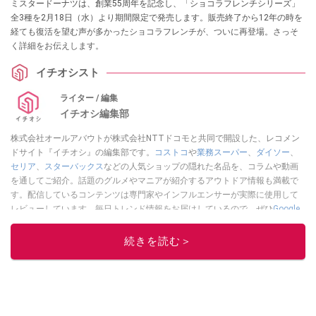
ミスタードーナツは、創業55周年を記念し、「ショコラフレンチシリーズ」
全3種を2月18日（水）より期間限定で発売します。販売終了から12年の時を
経ても復活を望む声が多かったショコラフレンチが、ついに再登場。さっそ
く詳細をお伝えします。
イチオシスト
ライター / 編集
イチオシ編集部
株式会社オールアバウトが株式会社NTTドコモと共同で開設した、レコメン
ドサイト『イチオシ』の編集部です。
コストコ
や
業務スーパー
、
ダイソー
、
セリア
、
スターバックス
などの人気ショップの隠れた名品を、コラムや動画
を通してご紹介。話題のグルメやマニアが紹介するアウトドア情報も満載で
す。配信しているコンテンツは専門家やインフルエンサーが実際に使用して
レビューしています。毎日トレンド情報をお届けしているので、ぜひ
Google
ニュースでフォロー
してください！
続きを読む＞
このイチオシストの他の記事を読む