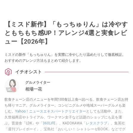
【ミスド新作】「もっちゅりん」は冷やす
ともちもち感UP！アレンジ4選と実食レビ
ュー【2026年】
ミスドの新作「もっちゅりん」を実際に冷やしたり温めたりして徹底検証。
おすすめのアレンジ方法もまとめて紹介します。
イチオシスト
グルメライター
相場一花
飲食チェーン店のメニューを年間100食以上食べ比べる、飲食チェーン店お持
ち帰りマニア。グルメライター。コンビニグルメや地域スーパーグルメも楽
しむ。
Yahoo！ニュースエキスパートクリエイター
としても活動中。また、
久世福商店やトライアル、ワークマン女子など話題のショップにも足を運
ぶ。晋遊舎「LDK」や
「360LiFE」
、KADOKAWA
「レタスクラブ」
、集英社
「週刊プレイボーイ」、宝島社「おいしい！ シャトレーゼBOOK」などでグ