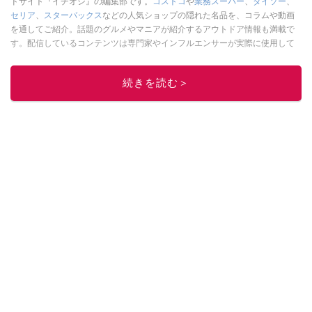
ドサイト『イチオシ』の編集部です。
コストコ
や
業務スーパー
、
ダイソー
、
セリア
、
スターバックス
などの人気ショップの隠れた名品を、コラムや動画
を通してご紹介。話題のグルメやマニアが紹介するアウトドア情報も満載で
す。配信しているコンテンツは専門家やインフルエンサーが実際に使用して
レビューしています。毎日トレンド情報をお届けしているので、ぜひ
Google
ニュースでフォロー
してください！
続きを読む＞
このイチオシストの他の記事を読む