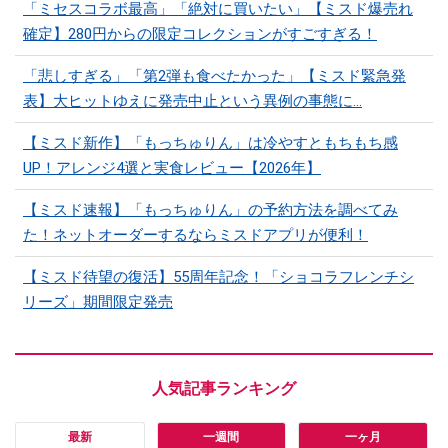
「ミセスコラボ最高」「絶対に買いたい」【ミスド爆売れ
確定】280円からの限定コレクションがすごすぎる！
「悲しすぎる」「第2弾も食べたかった」【ミスド緊急発
表】大ヒットゆえに発売中止という異例の事態に…
【ミスド新作】「もっちゅりん」は冷やすともちもち感
UP！アレンジ4選と実食レビュー【2026年】
【ミスド速報】「もっちゅりん」の予約方法を調べてみ
た！ネットオーダーするならミスドアプリが便利！
【ミスド待望の復活】55周年記念！「ショコラフレンチシ
リーズ」期間限定発売
最新
一週間
一ヶ月