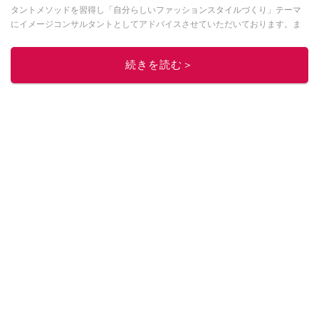
タントメソッドを習得し「自分らしいファッションスタイルづくり」テーマ
にイメージコンサルタントとしてアドバイスさせていただいております。ま
た、自身のキャリアコーデでもそのメソッドを活用し、経験とスキルを日々
積み上げ続けている外資系企業のコンサルタント（25年以上のキャリア）か
続きを読む＞
つ２児の母です。
このイチオシストの他の記事を読む