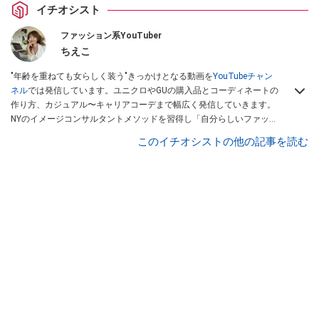
イチオシスト
ファッション系YouTuber
ちえこ
"年齢を重ねても女らしく装う"きっかけとなる動画を
YouTubeチャン
ネル
では発信しています。ユニクロやGUの購入品とコーディネートの
作り方、カジュアル〜キャリアコーデまで幅広く発信していきます。
NYのイメージコンサルタントメソッドを習得し「自分らしいファッシ
ョンスタイルづくり」テーマにイメージコンサルタントとしてアドバ
このイチオシストの他の記事を読む
イスさせていただいております。また、自身のキャリアコーデでもそ
のメソッドを活用し、経験とスキルを日々積み上げ続けている外資系
企業のコンサルタント（25年以上のキャリア）かつ２児の母です。