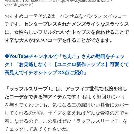
画像出典：YouTube/ちえこさん(https://www.youtube.com/watch?
v=sKClC_sNzhM )
おすすめコーデその2は、ハンサムなパンツスタイルコー
デです。
センタープレスされたメンズライクなスラックス
に、女性らしいフリルのついたトップスを合わせることで
甘辛な大人かわいいコーデを作ることができます。
◆YouTubeチャンネルで「ちえこ」さんの動画をチェッ
ク！「お見逃しなく！【ユニクロ新作トップス】可愛くて
高見えでイチオシトップス2点ご紹介」
「ラッフルスリーブT」は、アラフィフ世代でも腕を出し
たコーデができる神アイテムです！
程よく顔回りにハリ
を与えてくれつつも、気になる二の腕はいい具合にカバー
してくれるのが◎。サイズを変えればどんな骨格の方でも
着こなせるので、この夏はぜひ「ラッフルスリーブT」を
チェックしてみてくださいね。