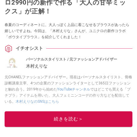
ロ2990円の新作で作る「大人の甘辛ミッ
クス」が正解！
春夏のコーディネートに、大人っぽく上品に着こなせるブラウスがあったら
嬉しいですよね。今回は、「木村えりな」さんが、ユニクロの新作コラボ
「ボウタイブラウス」を紹介してくれました！
イチオシスト
パーソナルスタイリスト / 元ファッションアドバイザー
木村えりな
元CHANELファッションアドバイザー。現在はパーソナルスタイリスト、骨格
診断講座主宰、4つの企業のファッションライターとして365日ファッション
と触れ合う。2019年から始めた
YouTubeチャンネル
ではどこでも買える「プ
チプラ」アイテムを用いた、大人フェミニンコーデの作り方などを配信して
いる。
木村えりなのSNSはこちら
このイチオシストの他の記事を読む
続きを読む＞