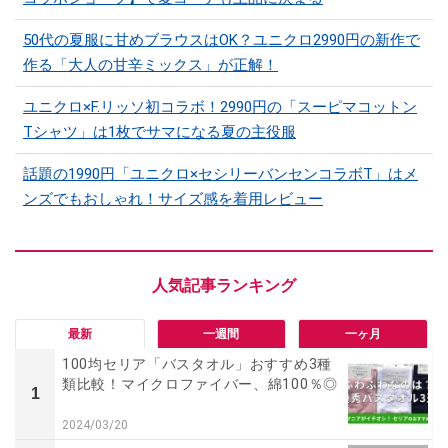
50代の夏服に甘めブラウスはOK？ユニクロ2990円の新作で
作る「大人の甘辛ミックス」が正解！
ユニクロ×F.リッソ初コラボ！2990円の「スーピマコットン
Tシャツ」は1枚でサマになる夏の主役服
話題の1990円「ユニクロ×セシリーバンセンコラボT」はメ
ンズでもおしゃれ！サイズ感を着用レビュー
最新
一週間
一ヶ月
100均セリア「バスタオル」おすすめ3種
類比較！マイクロファイバー、綿100％◎
1
2024/03/20