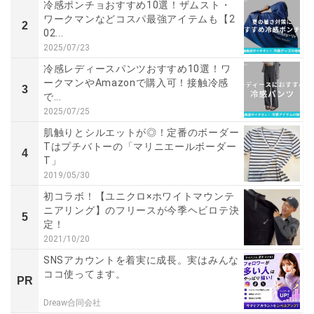
冷感ポンチョおすすめ10選！ザムスト・
ワークマンなどコスパ最強アイテムも【2
2
02...
2025/07/23
冷感レディースパンツおすすめ10選！ワ
ークマンやAmazonで購入可！接触冷感
3
で...
2025/07/25
肌触りとシルエットが◎！定番のボーダー
Tはプチバトーの「マリニエールボーダー
4
T」
2019/05/30
初コラボ！【ユニクロ×ホワイトマウンテ
ニアリング】のフリースが今季ヘビロテ決
5
定！
2021/10/20
SNSアカウントを着実に成長。実はみんな
ココ使ってます。
PR
Dreaw合同会社