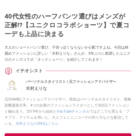
40代女性のハーフパンツ選びはメンズが
正解!?【ユニクロコラボショーツ】で夏コ
ーデも上品に決まる
大人のショートパンツ選び、子供っぽくならないか心配ですよね。今回は綺
麗めファッションに詳しい「木村えりな」さんが、5年ぶりに新調したユニク
ロのメンズコラボ「タックショーツ」を紹介してくれます！
イチオシスト
パーソナルスタイリスト / 元ファッションアドバイザー
木村えりな
元CHANELファッションアドバイザー。現在はパーソナルスタイリスト、骨格
診断講座主宰、4つの企業のファッションライターとして365日ファッション
と触れ合う。2019年から始めた
YouTubeチャンネル
ではどこでも買える「プ
チプラ」アイテムを用いた、大人フェミニンコーデの作り方などを配信して
いる。
木村えりなのSNSはこちら
このイチオシストの他の記事を読む