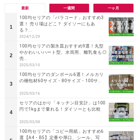
最新
一週間
一ヶ月
100均セリアの「パラコード」おすすめ3
選！ 売り場はどこ？ ダイソーにもあ
1
る？...
2024/12/29
100均セリアの製氷皿おすすめ9選！丸型
やかわいいハート型、水筒用、離乳食も◎
2
売...
2025/03/10
100均セリアのダンボール6選！メルカリ
の梱包材60サイズ・80サイズ・100サ...
3
2025/03/16
セリアのはかり「キッチン目安計」は100
円で1kgまで量れる！ダイソーとも比較
4
2025/03/08
100均セリアの「コピー用紙」おすすめ6
選【A4・B5】定番や厚口、シール、写