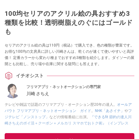
100均セリアのアクリル絵の具おすすめ3
種類を比較！透明樹脂えのぐにはゴールド
も
セリアのアクリル絵の具は110円（税込）で購入でき、色の種類が豊富です。
お得な100均の文房具に詳しい川崎さんは、乾くのが速くて使いやすいと高評
価！ 定番カラーから変わり種までおすすめ3種類を紹介します。ダイソーの展
開とも比較し、売り場や在庫に関する疑問にも答えます。
イチオシスト
フリマアプリ・ネットオークションの専門家
川崎 さちえ
テレビや雑誌で話題のフリマアプリ・オークション歴20年の達人。
オールア
バウト フリマアプリ・ネットオークション ガイド
。
NHK「あさイチ」
や
フ
ジテレビ「ノンストップ」
などの情報番組に出演。
『できるfit 節約の達人川
崎さちえのポイ活＋クーポン＋メルカリ スマホでおトク術』（インプレス
刊）
、
『「ゆる副業」のはじめかた メルカリ スマホ1つでスキマ時間に効率
的に稼ぐ！』（翔泳社刊）
ほか著書多数。ブログは
「川崎さちえのごちゃま