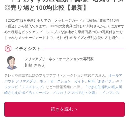
◎売り場と100均比較【最新】
【2025年12月更新】セリアの「メッセージカード」は種類が豊富で110円
（税込）から購入できます。100均の文房具に詳しい川崎さんがとくにおすす
めの種類をピックアップ！ シンプルな無地から季節商品の桜の写真付きのお
しゃれなメッセージカードまで、それぞれのサイズと便利な使い方を紹介。
100均ダイソー、キャンドゥとも比較します。
イチオシスト
フリマアプリ・ネットオークションの専門家
川崎 さちえ
テレビや雑誌で話題のフリマアプリ・オークション歴20年の達人。
オールア
バウト フリマアプリ・ネットオークション ガイド
。
NHK「あさイチ」
や
フ
ジテレビ「ノンストップ」
などの情報番組に出演。
『できるfit 節約の達人川
崎さちえのポイ活＋クーポン＋メルカリ スマホでおトク術』（インプレス
刊）
、
『「ゆる副業」のはじめかた メルカリ スマホ1つでスキマ時間に効率
的に稼ぐ！』（翔泳社刊）
ほか著書多数。ブログは
「川崎さちえのごちゃま
続きを読む＞
ぜ日記」
。
■経歴：2003年、夫が子育てをするために、突然会社を辞める。翌月からの
給料が０円になり、家にいながら、しかも空いた時間でできるオークション
に目をつける。しかし、取引の仕方がわからずに、まずは落札者として参