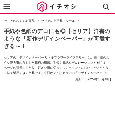
セリアのおすすめ商品
セリアの文房具・シール
手紙や色紙のデコにも◎【セリア】洋書の
ような「新作デザインペーパー」が可愛す
ぎる～！
セリアの「デザインペーパー リトルフラワーライブラリー」は、折り紙のよ
うな正方形の形をした花柄の用紙。手帳や日記をデコレーションする時は、
ページの背景にしたり、好きな形に切ってワンポイントにしたりといろんな
方法で活用できる文具です。今回はそんなセリアの「デザインペーパー リト
ルフラワーライブラリー」を100均の文房具に詳しい「Holiday time」さんが
更新日：
2024年05月18日
紹介してくれました。