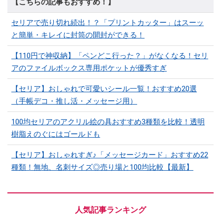
【こちらの記事もおすすめ！】
セリアで売り切れ続出！？「プリントカッター」はスーッ
と簡単・キレイに封筒の開封ができる！
【110円で神収納】「ペンどこ行った？」がなくなる！セリ
アのファイルボックス専用ポケットが優秀すぎ
【セリア】おしゃれで可愛いシール一覧！おすすめ20選
（手帳デコ・推し活・メッセージ用）
100均セリアのアクリル絵の具おすすめ3種類を比較！透明
樹脂えのぐにはゴールドも
【セリア】おしゃれすぎ♪「メッセージカード」おすすめ22
種類！無地、名刺サイズ◎売り場と100均比較【最新】