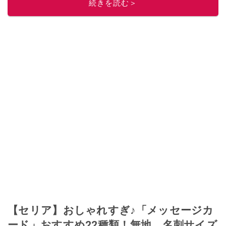
続きを読む＞
ぜ日記」
。
■経歴：2003年、夫が子育てをするために、突然会社を辞める。翌月からの
給料が０円になり、家にいながら、しかも空いた時間でできるオークション
に目をつける。しかし、取引の仕方がわからずに、まずは落札者として参
加。その後、出品者側にまわり、家の中の物を出品しまくる。出品する物が
ほぼなくなってからは、仕入れを経験。ネットオークションを生活の一部に
取り入れるべく、「ネットオークションやフリマアプリは生活のインフラに
なる」という考えを持つ。また消費税増税の社会においては、ネットオーク
ションやフリマアプリが家計の救世主になりえると考え、業者とは違う視点
でユーザーとして参加中。
このイチオシストの他の記事を読む
【セリア】おしゃれすぎ♪「メッセージカ
ード」おすすめ22種類！無地、名刺サイズ