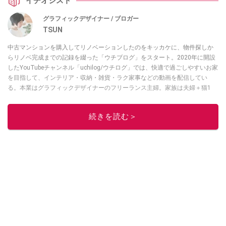
イチオシスト
グラフィックデザイナー / ブロガー
TSUN
中古マンションを購入してリノベーションしたのをキッカケに、物件探しか
らリノベ完成までの記録を綴った「ウチブログ」をスタート。2020年に開設
したYouTubeチャンネル「uchilog/ウチログ」では、快適で過ごしやすいお家
を目指して、インテリア・収納・雑貨・ラク家事などの動画を配信してい
る。本業はグラフィックデザイナーのフリーランス主婦。家族は夫婦＋猫1
匹。・第9回ESSEインテリアグランプリ審査員賞受賞・リノベりす2016年リ
ノベ人気事例1位
続きを読む＞
このイチオシストの他の記事を読む