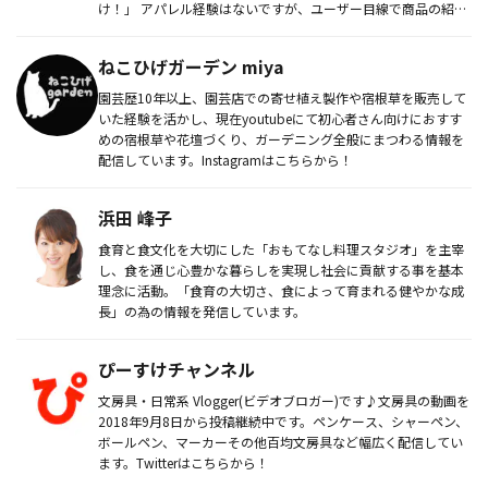
け！」 アパレル経験はないですが、ユーザー目線で商品の紹
介...
ねこひげガーデン miya
園芸歴10年以上、園芸店での寄せ植え製作や宿根草を販売して
いた経験を活かし、現在youtubeにて初心者さん向けにおすす
めの宿根草や花壇づくり、ガーデニング全般にまつわる情報を
配信しています。Instagramはこちらから！
浜田 峰子
食育と食文化を大切にした「おもてなし料理スタジオ」を主宰
し、食を通じ心豊かな暮らしを実現し社会に貢献する事を基本
理念に活動。「食育の大切さ、食によって育まれる健やかな成
長」の為の情報を発信しています。
ぴーすけチャンネル
文房具・日常系 Vlogger(ビデオブロガー)です♪文房具の動画を
2018年9月8日から投稿継続中です。ペンケース、シャーペン、
ボールペン、マーカーその他百均文房具など幅広く配信してい
ます。Twitterはこちらから！