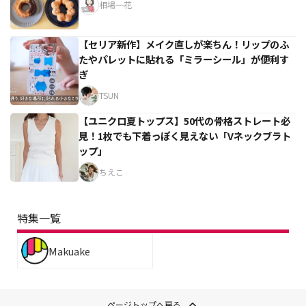
相場一花
【セリア新作】メイク直しが楽ちん！リップのふ
たやパレットに貼れる「ミラーシール」が便利す
ぎ
TSUN
【ユニクロ夏トップス】50代の骨格ストレート必
見！1枚でも下着っぽく見えない「Vネックブラト
ップ」
ちえこ
特集一覧
Makuake
ページトップへ戻る