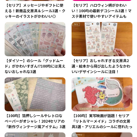
【セリア】メッセージやギフトに使
【セリア】ハロウィン柄がかわい
える！新商品文房具＆シール3選・ク
い！100均の最新デコシール3選！マ
ッキーのイラストがかわいい◎
ステ素材で使いやすいアイテムも
【ダイソー】のシール「グッドムー
【セリア】おしゃれすぎる文房具2
ド」がかわいすぎん!?100均には見え
選・絵本から飛び出したようなかわ
ないおしゃれな3選
いいデザインシールに注目！
【100均】箔押しシールやレトロな
【100均】実写映画が話題！セリア
ペーパーがオシャレ！2024セリアの
「リトルマーメイド」コラボの文房
「新作ヴィンテージ風アイテム」3選
具3選・アリエルのシールに惚れたっ