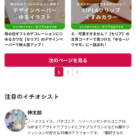
母の日ギフトのデコレーションに◎
え…可愛すぎません？【セリア】の
ゆるカワな【セリア】のデザインペ
文具コーナーで見つけた「ゆる～い
ーパーで映え度アップ！
ウサギ」に一目ぼれ！
次のページを見る
1
2
3
注目のイチオシスト
神太郎
ノースフェイス、パタゴニア、ヘリーハンセンからユニクロ、
GAPまでアウトドアブランドとプチプラブランドなどの服やフ
ァッションが好きな39歳のアラフォーです。 「服好きなだ