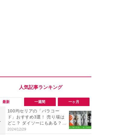
最新
一週間
一ヶ月
100均セリアの「パラコー
「勝手にデ
ド」おすすめ3選！ 売り場は
る!?」Win
1
1
どこ？ ダイソーにもある？
オフにして最
色・長さ・太さも種類豊富
身を守る技
2024/12/29
2026/08/05