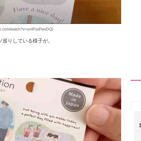
e.com/watch?v=so4FsxPwvDQ)
ツ巡りしている様子が。