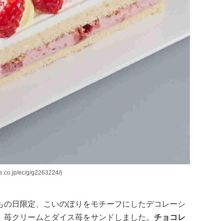
jp/ec/g/g2263224/)
もの日限定、こいのぼりをモチーフにしたデコレーシ
、苺クリームとダイス苺をサンドしました。
チョコレ