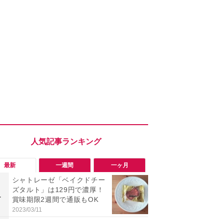
最新
一週間
一ヶ月
シャトレーゼ「ベイクドチー
「勝手にデ
ズタルト」は129円で濃厚！
る!?」Win
1
1
賞味期限2週間で通販もOK
オフにして最
身を守る技
2023/03/11
2026/08/05