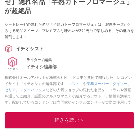
ゼ】隠れ名品「半熟ガトーフロマージュ」
が超絶品
シャトレーゼの隠れた名品「半熟ガトーフロマージュ」は、濃厚チーズがと
ろける絶品スイーツ。プレミアムな味わいが290円台で楽しめる、その魅力を
解剖します！
イチオシスト
ライター / 編集
イチオシ編集部
株式会社オールアバウトが株式会社NTTドコモと共同で開設した、レコメン
ドサイト『イチオシ』の編集部です。
コストコ
や
業務スーパー
、
ダイソー
、
セリア
、
スターバックス
などの人気ショップの隠れた名品を、コラムや動画
を通してご紹介。話題のグルメやマニアが紹介するアウトドア情報も満載で
す。配信しているコンテンツは専門家やインフルエンサーが実際に使用して
レビューしています。毎日トレンド情報をお届けしているので、ぜひ
Google
ニュースでフォロー
してください！
続きを読む＞
このイチオシストの他の記事を読む