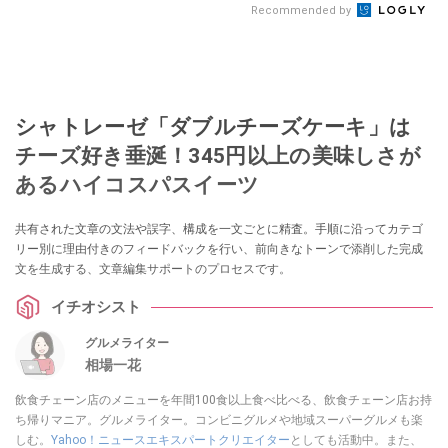
Recommended by
シャトレーゼ「ダブルチーズケーキ」は
チーズ好き垂涎！345円以上の美味しさが
あるハイコスパスイーツ
共有された文章の文法や誤字、構成を一文ごとに精査。手順に沿ってカテゴ
リー別に理由付きのフィードバックを行い、前向きなトーンで添削した完成
文を生成する、文章編集サポートのプロセスです。
イチオシスト
グルメライター
相場一花
飲食チェーン店のメニューを年間100食以上食べ比べる、飲食チェーン店お持
ち帰りマニア。グルメライター。コンビニグルメや地域スーパーグルメも楽
しむ。
Yahoo！ニュースエキスパートクリエイター
としても活動中。また、