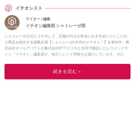
の魅力を使えていきます。結論から言えば超絶品！ チーズケーキがお好きな
イチオシスト
方、まだ食べてない方はぜひとも体験してみてください。
ライター / 編集
イチオシ編集部 シャトレーゼ部
シャトレーゼ公式
とコラボして、広報がの人が本当におすすめしたいこだわ
り商品を紹介する連載企画【シャトレーゼ×今月のイチオシ！】を発信中。株
式会社オールアバウトが株式会社NTTドコモと共同で開設したレコメンドサ
イト「イチオシ」編集部が、毎日トレンド情報をお届けしています。ぜひ
Googleニュースでフォロー
してください！
このイチオシストの他の記事を読む
続きを読む＞