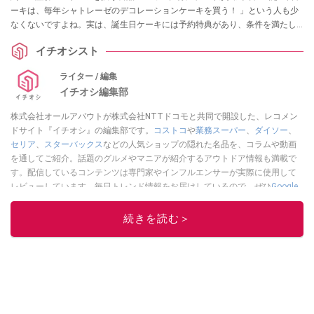
ーキは、毎年シャトレーゼのデコレーションケーキを買う！ 」という人も少
なくないですよね。実は、誕生日ケーキには予約特典があり、条件を満たし
たうえでクーポンを提示すると、ピザもしくはソフトスパークリング（ジュ
イチオシスト
ース）が無料でもらえるんです！ 今回は、シャトレーゼの誕生日ケーキの予
約特典を受けるための条件や、ケーキの予約方法、当日購入の方法について
ライター / 編集
ご紹介します。
イチオシ編集部
株式会社オールアバウトが株式会社NTTドコモと共同で開設した、レコメン
ドサイト『イチオシ』の編集部です。
コストコ
や
業務スーパー
、
ダイソー
、
セリア
、
スターバックス
などの人気ショップの隠れた名品を、コラムや動画
を通してご紹介。話題のグルメやマニアが紹介するアウトドア情報も満載で
す。配信しているコンテンツは専門家やインフルエンサーが実際に使用して
レビューしています。毎日トレンド情報をお届けしているので、ぜひ
Google
ニュースでフォロー
してください！
続きを読む＞
このイチオシストの他の記事を読む