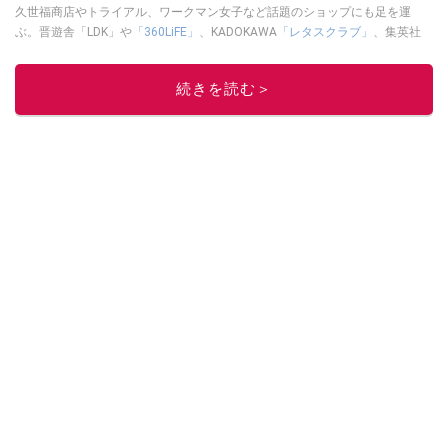
久世福商店やトライアル、ワークマン女子など話題のショップにも足を運
ぶ。晋遊舎「LDK」や
「360LiFE」
、KADOKAWA
「レタスクラブ」
、集英社
「週刊プレイボーイ」、宝島社「おいしい！ シャトレーゼBOOK」などでグ
ルメライター、食の専門家として出演実績あり。
続きを読む＞
このイチオシストの他の記事を読む