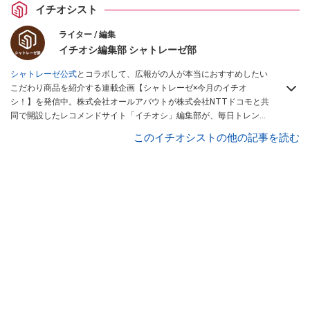
イチオシスト
ライター / 編集
イチオシ編集部 シャトレーゼ部
シャトレーゼ公式
とコラボして、広報がの人が本当におすすめしたい
こだわり商品を紹介する連載企画【シャトレーゼ×今月のイチオ
シ！】を発信中。株式会社オールアバウトが株式会社NTTドコモと共
同で開設したレコメンドサイト「イチオシ」編集部が、毎日トレンド
情報をお届けしています。ぜひ
Googleニュースでフォロー
してくださ
このイチオシストの他の記事を読む
い！