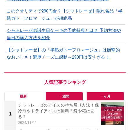
このクオリティで290円台？【シャトレーゼ】隠れ名品「半
熟ガトーフロマージュ」が超絶品
シャトレーゼの誕生日ケーキの予約特典とは？ 予約方法や
当日の購入方法を紹介
【シャトレーゼ】の「半熟ガトーフロマージュ」は衝撃的
なおいしさ！濃厚チーズに感動～290円は安すぎる！
最新
一週間
一ヶ月
シャトレーゼのアイスの持ち帰り方法！保
冷剤やドライアイスは無料？袋や箱はあ
1
る？
2024/11/11