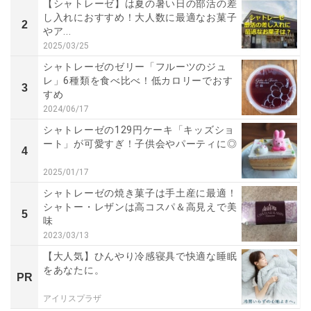
【シャトレーゼ】は夏の暑い日の部活の差
し入れにおすすめ！大人数に最適なお菓子
2
やア...
2025/03/25
シャトレーゼのゼリー「フルーツのジュ
レ」6種類を食べ比べ！低カロリーでおす
3
すめ
2024/06/17
シャトレーゼの129円ケーキ「キッズショ
ート」が可愛すぎ！子供会やパーティに◎
4
2025/01/17
シャトレーゼの焼き菓子は手土産に最適！
シャトー・レザンは高コスパ＆高見えで美
5
味
2023/03/13
【大人気】ひんやり冷感寝具で快適な睡眠
をあなたに。
PR
アイリスプラザ