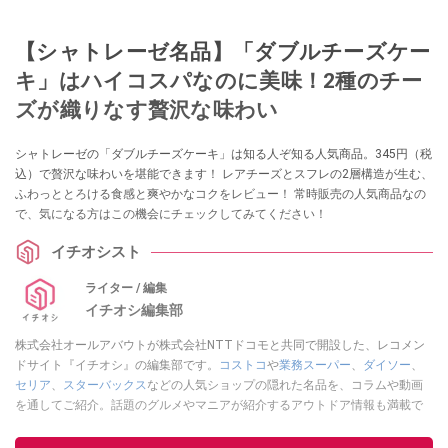
【シャトレーゼ名品】「ダブルチーズケー
キ」はハイコスパなのに美味！2種のチー
ズが織りなす贅沢な味わい
シャトレーゼの「ダブルチーズケーキ」は知る人ぞ知る人気商品。345円（税
込）で贅沢な味わいを堪能できます！ レアチーズとスフレの2層構造が生む、
ふわっととろける食感と爽やかなコクをレビュー！ 常時販売の人気商品なの
で、気になる方はこの機会にチェックしてみてください！
イチオシスト
ライター / 編集
イチオシ編集部
株式会社オールアバウトが株式会社NTTドコモと共同で開設した、レコメン
ドサイト『イチオシ』の編集部です。
コストコ
や
業務スーパー
、
ダイソー
、
セリア
、
スターバックス
などの人気ショップの隠れた名品を、コラムや動画
を通してご紹介。話題のグルメやマニアが紹介するアウトドア情報も満載で
す。配信しているコンテンツは専門家やインフルエンサーが実際に使用して
レビューしています。毎日トレンド情報をお届けしているので、ぜひ
Google