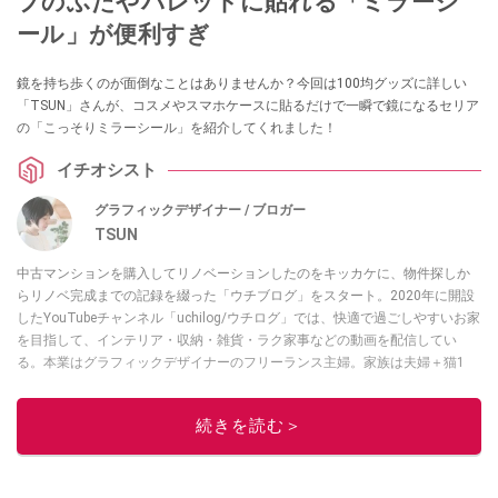
プのふたやパレットに貼れる「ミラーシ
ール」が便利すぎ
鏡を持ち歩くのが面倒なことはありませんか？今回は100均グッズに詳しい
「TSUN」さんが、コスメやスマホケースに貼るだけで一瞬で鏡になるセリア
の「こっそりミラーシール」を紹介してくれました！
イチオシスト
グラフィックデザイナー / ブロガー
TSUN
中古マンションを購入してリノベーションしたのをキッカケに、物件探しか
らリノベ完成までの記録を綴った「ウチブログ」をスタート。2020年に開設
したYouTubeチャンネル「uchilog/ウチログ」では、快適で過ごしやすいお家
を目指して、インテリア・収納・雑貨・ラク家事などの動画を配信してい
る。本業はグラフィックデザイナーのフリーランス主婦。家族は夫婦＋猫1
匹。・第9回ESSEインテリアグランプリ審査員賞受賞・リノベりす2016年リ
ノベ人気事例1位
続きを読む＞
このイチオシストの他の記事を読む