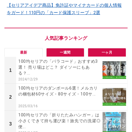
【セリアアイデア商品】免許証やマイナカードの個人情報
をガード！110円の「カード保護スリーブ」2選
最新
一週間
一ヶ月
100均セリアの「パラコード」おすすめ3
選！ 売り場はどこ？ ダイソーにもあ
1
る？...
2024/12/29
100均セリアのダンボール6選！メルカリ
の梱包材60サイズ・80サイズ・100サ...
2
2025/03/16
100均セリアの「折りたたみハンガー」は
小さくできて持ち運び楽！旅先での洗濯◎
3
便...