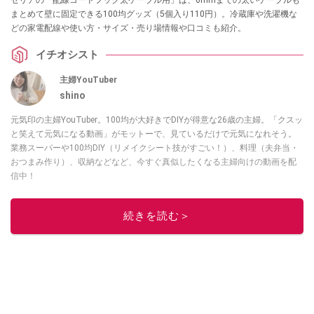
セリアの「配線コードフック太ケーブル用」は、6mmまでの太いケーブルも
まとめて壁に固定できる100均グッズ（5個入り110円）。冷蔵庫や洗濯機な
どの家電配線や使い方・サイズ・売り場情報や口コミも紹介。
イチオシスト
主婦YouTuber
shino
元気印の主婦YouTuber。100均が大好きでDIYが得意な26歳の主婦。「クスッ
と笑えて元気になる動画」がモットーで、見ているだけで元気になれそう。
業務スーパーや100均DIY（リメイクシート技がすごい！）、料理（夫弁当・
おつまみ作り）、収納などなど、今すぐ真似したくなる主婦向けの動画を配
信中！
このイチオシストの他の記事を読む
続きを読む＞