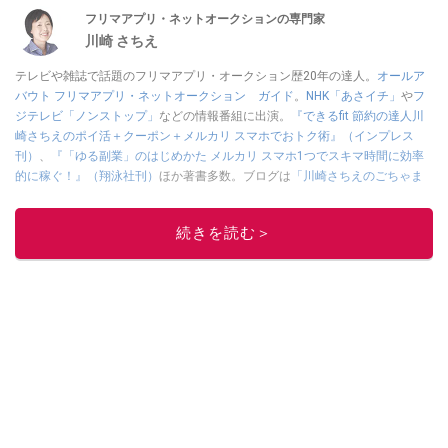
フリマアプリ・ネットオークションの専門家
川崎 さちえ
テレビや雑誌で話題のフリマアプリ・オークション歴20年の達人。
オールア
バウト フリマアプリ・ネットオークション ガイド
。
NHK「あさイチ」
や
フ
ジテレビ「ノンストップ」
などの情報番組に出演。
『できるfit 節約の達人川
崎さちえのポイ活＋クーポン＋メルカリ スマホでおトク術』（インプレス
刊）
、
『「ゆる副業」のはじめかた メルカリ スマホ1つでスキマ時間に効率
的に稼ぐ！』（翔泳社刊）
ほか著書多数。ブログは
「川崎さちえのごちゃま
ぜ日記」
。
■経歴：2003年、夫が子育てをするために、突然会社を辞める。翌月からの
続きを読む＞
給料が０円になり、家にいながら、しかも空いた時間でできるオークション
に目をつける。しかし、取引の仕方がわからずに、まずは落札者として参
加。その後、出品者側にまわり、家の中の物を出品しまくる。出品する物が
ほぼなくなってからは、仕入れを経験。ネットオークションを生活の一部に
取り入れるべく、「ネットオークションやフリマアプリは生活のインフラに
なる」という考えを持つ。また消費税増税の社会においては、ネットオーク
ションやフリマアプリが家計の救世主になりえると考え、業者とは違う視点
でユーザーとして参加中。
このイチオシストの他の記事を読む