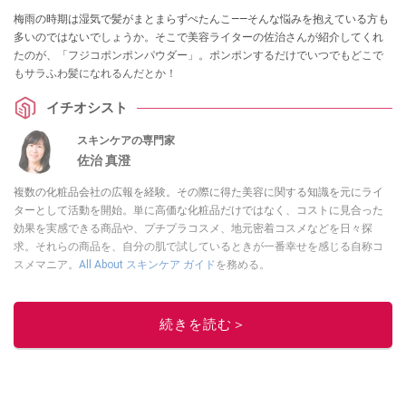
梅雨の時期は湿気で髪がまとまらずぺたんこ――そんな悩みを抱えている方も
多いのではないでしょうか。そこで美容ライターの佐治さんが紹介してくれ
たのが、「フジコポンポンパウダー」。ポンポンするだけでいつでもどこで
もサラふわ髪になれるんだとか！
イチオシスト
スキンケアの専門家
佐治 真澄
複数の化粧品会社の広報を経験。その際に得た美容に関する知識を元にライ
ターとして活動を開始。単に高価な化粧品だけではなく、コストに見合った
効果を実感できる商品や、プチプラコスメ、地元密着コスメなどを日々探
求。それらの商品を、自分の肌で試しているときが一番幸せを感じる自称コ
スメマニア。
All About スキンケア ガイド
を務める。
このイチオシストの他の記事を読む
続きを読む＞