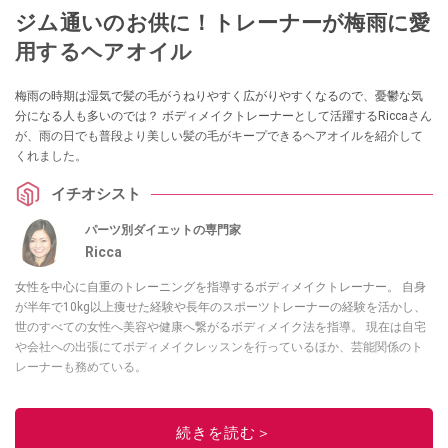
ジム通いのお供に！トレーナーが梅雨に愛
用するヘアオイル
梅雨の時期は湿気で髪の毛がうねりやすく広がりやすくなるので、憂鬱な気
分になる人も多いのでは？ ボディメイクトレーナーとして活躍するRiccaさん
が、雨の日でも普段より美しい髪の毛がキープできるヘアオイルを紹介して
くれました。
イチオシスト
パーツ別ダイエットの専門家
Ricca
女性を中心に自重のトレーニングを指導するボディメイクトレーナー。 自身
が半年で10kg以上痩せた経験や長年のスポーツトレーナーの経験を活かし、
世のすべての女性へ美容や健康へ繋がるボディメイク法を指導。 現在は自宅
や会社への出張にてボディメイクレッスンを行っているほか、芸能関係のト
レーナーも務めている。
このイチオシストの他の記事を読む
続きを読む＞