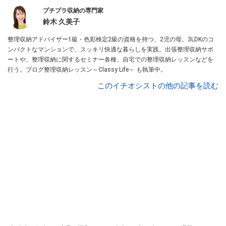
プチプラ収納の専門家
鈴木 久美子
整理収納アドバイザー1級・色彩検定2級の資格を持つ、2児の母。3LDKのコ
ンパクトなマンションで、スッキリ快適な暮らしを実践。出張整理収納サポ
ートや、整理収納に関するセミナー各種、自宅での整理収納レッスンなどを
行う。ブログ整理収納レッスン～Classy Life～ も執筆中。
このイチオシストの他の記事を読む