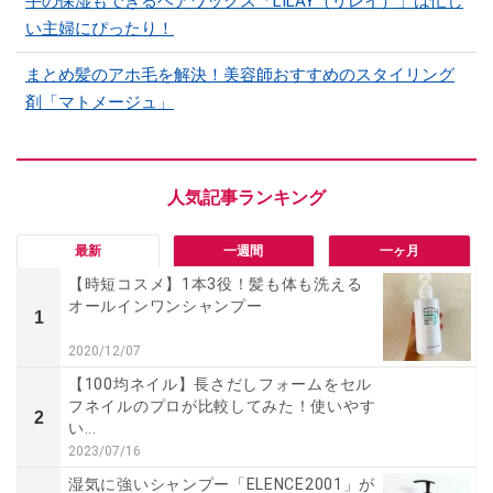
手の保湿もできるヘアワックス「LILAY（リレイ）」は忙し
い主婦にぴったり！
まとめ髪のアホ毛を解決！美容師おすすめのスタイリング
剤「マトメージュ」
最新
一週間
一ヶ月
【時短コスメ】1本3役！髪も体も洗える
オールインワンシャンプー
1
2020/12/07
【100均ネイル】長さだしフォームをセル
フネイルのプロが比較してみた！使いやす
2
い...
2023/07/16
湿気に強いシャンプー「ELENCE2001」が