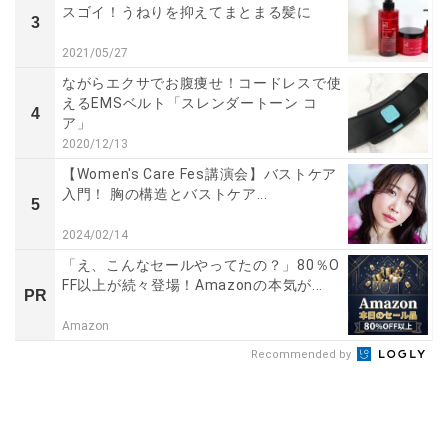
スゴイ！うねりを抑えてまとまる髪に
3
2021/05/27
ながらエクサでお腹痩せ！コードレスで使
えるEMSベルト「スレンダートーン コ
4
ア」
2020/12/13
【Women's Care Fes講演会】バストケア
入門！ 胸の構造とバストケア...
5
2024/02/14
「え、こんなセールやってたの？」80％O
FF以上が続々登場！Amazonの本気が...
PR
Amazon
Recommended by