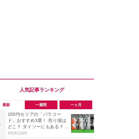
最新
一週間
一ヶ月
100均セリアの「パラコー
「ヤバい！
ド」おすすめ3選！ 売り場は
った…」と
1
1
どこ？ ダイソーにもある？
【7月30日G
色・長さ・太さも種類豊富
更】内容を
2024/12/29
2026/07/31