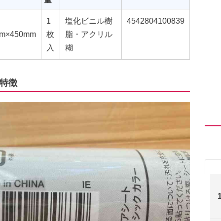
1
塩化ビニル樹
4542804100839
m×450mm
枚
脂・アクリル
入
糊
特徴