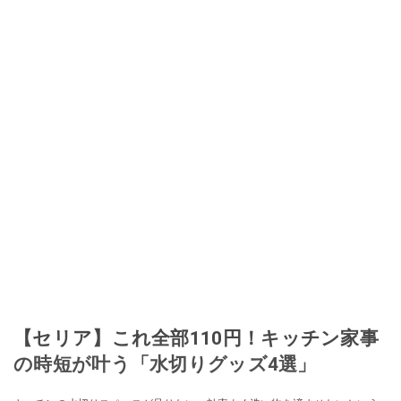
に目をつける。しかし、取引の仕方がわからずに、まずは落札者として参
加。その後、出品者側にまわり、家の中の物を出品しまくる。出品する物が
ほぼなくなってからは、仕入れを経験。ネットオークションを生活の一部に
取り入れるべく、「ネットオークションやフリマアプリは生活のインフラに
なる」という考えを持つ。また消費税増税の社会においては、ネットオーク
ションやフリマアプリが家計の救世主になりえると考え、業者とは違う視点
でユーザーとして参加中。
このイチオシストの他の記事を読む
【セリア】これ全部110円！キッチン家事
の時短が叶う「水切りグッズ4選」