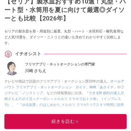
【セリア】製氷皿おすすめ10選！丸型・ハ
ート型・水筒用を夏に向けて厳選◎ダイソ
ーとも比較【2026年】
セリアの製氷皿を形・用途別に厳選。丸型・ハート・水筒対応・離乳食用な
ど人気10選を、ダイソー・ニトリとの違いも含めてわかりやすく比較しま
す。
イチオシスト
フリマアプリ・ネットオークションの専門家
川崎 さちえ
テレビや雑誌で話題のフリマアプリ・オークション歴20年の達人。
オールア
バウト フリマアプリ・ネットオークション ガイド
。
NHK「あさイチ」
や
フ
ジテレビ「ノンストップ」
などの情報番組に出演。
『できるfit 節約の達人川
崎さちえのポイ活＋クーポン＋メルカリ スマホでおトク術』（インプレス
刊）
、
『「ゆる副業」のはじめかた メルカリ スマホ1つでスキマ時間に効率
的に稼ぐ！』（翔泳社刊）
ほか著書多数。ブログは
「川崎さちえのごちゃま
ぜ日記」
。
続きを読む＞
■経歴：2003年、夫が子育てをするために、突然会社を辞める。翌月からの
給料が０円になり、家にいながら、しかも空いた時間でできるオークション