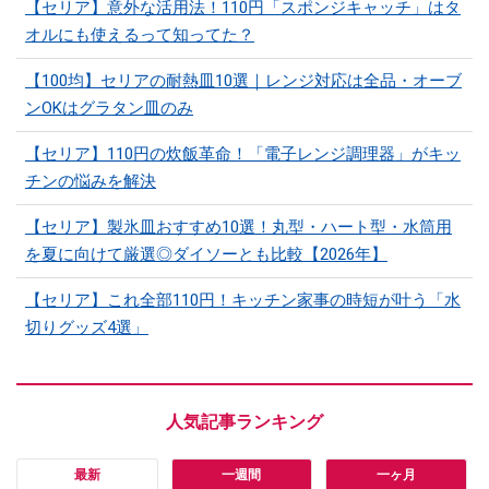
【セリア】意外な活用法！110円「スポンジキャッチ」はタ
オルにも使えるって知ってた？
【100均】セリアの耐熱皿10選｜レンジ対応は全品・オーブ
ンOKはグラタン皿のみ
【セリア】110円の炊飯革命！「電子レンジ調理器」がキッ
チンの悩みを解決
【セリア】製氷皿おすすめ10選！丸型・ハート型・水筒用
を夏に向けて厳選◎ダイソーとも比較【2026年】
【セリア】これ全部110円！キッチン家事の時短が叶う「水
切りグッズ4選」
最新
一週間
一ヶ月