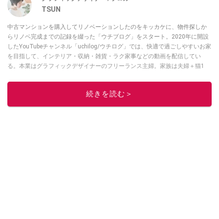
TSUN
中古マンションを購入してリノベーションしたのをキッカケに、物件探しか
らリノベ完成までの記録を綴った「ウチブログ」をスタート。2020年に開設
したYouTubeチャンネル「uchilog/ウチログ」では、快適で過ごしやすいお家
を目指して、インテリア・収納・雑貨・ラク家事などの動画を配信してい
る。本業はグラフィックデザイナーのフリーランス主婦。家族は夫婦＋猫1
匹。・第9回ESSEインテリアグランプリ審査員賞受賞・リノベりす2016年リ
ノベ人気事例1位
続きを読む＞
このイチオシストの他の記事を読む