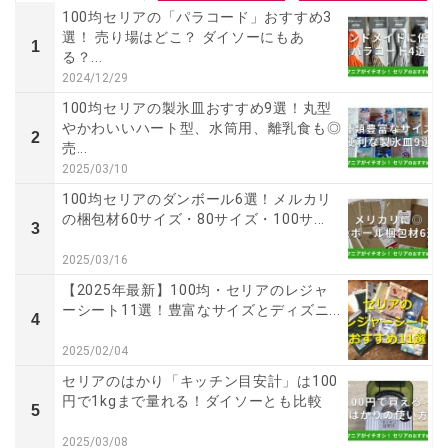
100均セリアの「パラコード」おすすめ3
選！ 売り場はどこ？ ダイソーにもあ
1
る？...
2024/12/29
100均セリアの製氷皿おすすめ9選！丸型
やかわいいハート型、水筒用、離乳食も◎
2
売...
2025/03/10
100均セリアのダンボール6選！メルカリ
の梱包材60サイズ・80サイズ・100サ...
3
2025/03/16
【2025年最新】100均・セリアのレジャ
ーシート11選！豊富なサイズとディズニ...
4
2025/02/04
セリアのはかり「キッチン目安計」は100
円で1kgまで量れる！ダイソーとも比較
5
2025/03/08