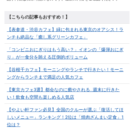
【こちらの記事もおすすめ！】
【表参道・渋谷カフェ】緑に包まれる東京のオアシス！ラ
ンチも絶品な「癒し系グリーンカフェ」
「コンビニおにぎりはもう高い？」イオンの「爆弾おにぎ
り」が一食分を賄える圧倒的ボリューム
【谷根千カフェ】モーニングやランチで行きたい！モーニ
ングからランチまで満足の人気カフェ
【東京カフェ3選】都会なのに癒やされる…週末に行きた
い！飲食も空間も楽しめる人気店
【やよい軒ファン必見】全国のクルーが選ぶ「復活してほ
しいメニュー」ランキング！2位は「焼肉ざんまい定食」1
位は？