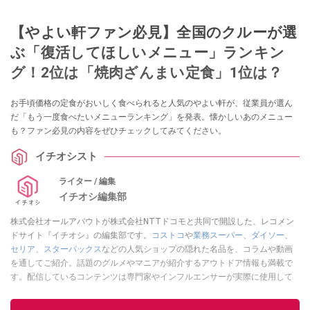
【やよい軒ファン必見】全国のクルーが選
ぶ「復活してほしいメニュー」ランキン
グ！2位は「焼肉ざんまい定食」1位は？
お手頃価格の定食がおいしく食べられると人気のやよい軒が、従業員が選ん
だ「もう一度食べたいメニューランキング」を発表。懐かしいあのメニュー
も？ファン必見の内容をぜひチェックしてみてください。
イチオシスト
ライター / 編集
イチオシ編集部
株式会社オールアバウトが株式会社NTTドコモと共同で開設した、レコメン
ドサイト『イチオシ』の編集部です。
コストコ
や
業務スーパー
、
ダイソー
、
セリア
、
スターバックス
などの人気ショップの隠れた名品を、コラムや動画
を通してご紹介。話題のグルメやマニアが紹介するアウトドア情報も満載で
す。配信しているコンテンツは専門家やインフルエンサーが実際に使用して
レビューしています。毎日トレンド情報をお届けしているので、ぜひ
Google
ニュースでフォロー
してください！