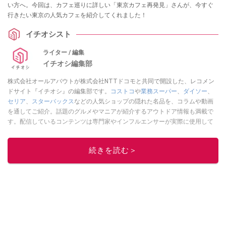
い方へ。今回は、カフェ巡りに詳しい「東京カフェ再発見」さんが、今すぐ
行きたい東京の人気カフェを紹介してくれました！
イチオシスト
ライター / 編集
イチオシ編集部
株式会社オールアバウトが株式会社NTTドコモと共同で開設した、レコメン
ドサイト『イチオシ』の編集部です。
コストコ
や
業務スーパー
、
ダイソー
、
セリア
、
スターバックス
などの人気ショップの隠れた名品を、コラムや動画
を通してご紹介。話題のグルメやマニアが紹介するアウトドア情報も満載で
す。配信しているコンテンツは専門家やインフルエンサーが実際に使用して
レビューしています。毎日トレンド情報をお届けしているので、ぜひ
Google
ニュースでフォロー
してください！
続きを読む＞
このイチオシストの他の記事を読む