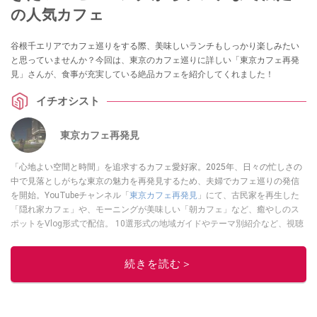
の人気カフェ
谷根千エリアでカフェ巡りをする際、美味しいランチもしっかり楽しみたい
と思っていませんか？今回は、東京のカフェ巡りに詳しい「東京カフェ再発
見」さんが、食事が充実している絶品カフェを紹介してくれました！
イチオシスト
東京カフェ再発見
「心地よい空間と時間」を追求するカフェ愛好家。2025年、日々の忙しさの
中で見落としがちな東京の魅力を再発見するため、夫婦でカフェ巡りの発信
を開始。YouTubeチャンネル「
東京カフェ再発見
」にて、古民家を再生した
「隠れ家カフェ」や、モーニングが美味しい「朝カフェ」など、癒やしのス
ポットをVlog形式で配信。 10選形式の地域ガイドやテーマ別紹介など、視聴
者の「明日の行き先」を彩るための情報を発信している。
このイチオシストの他の記事を読む
続きを読む＞