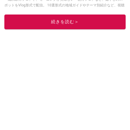
ポットをVlog形式で配信。 10選形式の地域ガイドやテーマ別紹介など、視聴
者の「明日の行き先」を彩るための情報を発信している。
このイチオシストの他の記事を読む
続きを読む＞