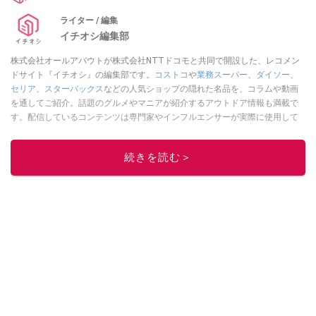
ライター / 編集
イチオシ編集部
株式会社オールアバウトが株式会社NTTドコモと共同で開設した、レコメン
ドサイト『イチオシ』の編集部です。
コストコ
や
業務スーパー
、
ダイソー
、
セリア
、
スターバックス
などの人気ショップの隠れた名品を、コラムや動画
を通してご紹介。話題のグルメやマニアが紹介するアウトドア情報も満載で
す。配信しているコンテンツは専門家やインフルエンサーが実際に使用して
レビューしています。毎日トレンド情報をお届けしているので、ぜひ
Google
ニュースでフォロー
してください！
続きを読む＞
このイチオシストの他の記事を読む