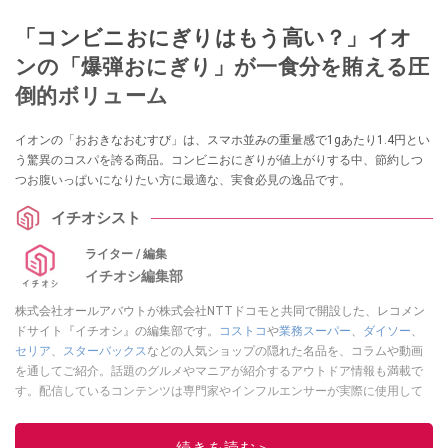
「コンビニおにぎりはもう高い？」イオ
ンの「爆弾おにぎり」が一食分を賄える圧
倒的ボリューム
イオンの「おおきなおむすび」は、スマホ並みの重量感で1gあたり1.4円とい
う驚異のコスパを誇る商品。コンビニおにぎりが値上がりする中、節約しつ
つお腹いっぱいになりたい方に最適な、実食必見の逸品です。
イチオシスト
ライター / 編集
イチオシ編集部
株式会社オールアバウトが株式会社NTTドコモと共同で開設した、レコメン
ドサイト『イチオシ』の編集部です。
コストコ
や
業務スーパー
、
ダイソー
、
セリア
、
スターバックス
などの人気ショップの隠れた名品を、コラムや動画
を通してご紹介。話題のグルメやマニアが紹介するアウトドア情報も満載で
す。配信しているコンテンツは専門家やインフルエンサーが実際に使用して
レビューしています。毎日トレンド情報をお届けしているので、ぜひ
Google
ニュースでフォロー
してください！