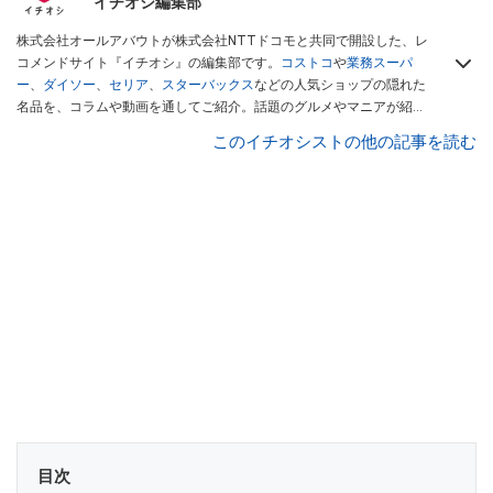
イチオシ編集部
株式会社オールアバウトが株式会社NTTドコモと共同で開設した、レ
コメンドサイト『イチオシ』の編集部です。
コストコ
や
業務スーパ
ー
、
ダイソー
、
セリア
、
スターバックス
などの人気ショップの隠れた
名品を、コラムや動画を通してご紹介。話題のグルメやマニアが紹介
するアウトドア情報も満載です。配信しているコンテンツは専門家や
このイチオシストの他の記事を読む
インフルエンサーが実際に使用してレビューしています。毎日トレン
ド情報をお届けしているので、ぜひ
Googleニュースでフォロー
してく
ださい！
目次