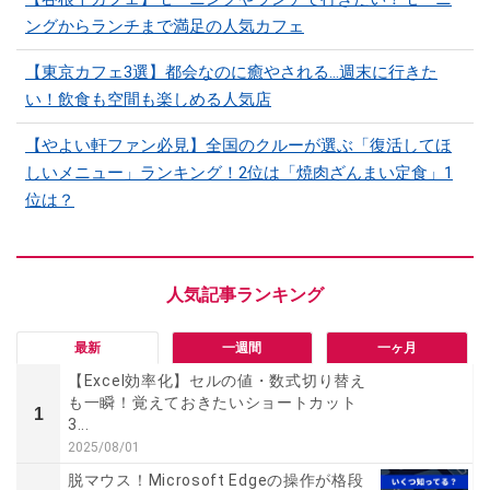
ングからランチまで満足の人気カフェ
【東京カフェ3選】都会なのに癒やされる…週末に行きた
い！飲食も空間も楽しめる人気店
【やよい軒ファン必見】全国のクルーが選ぶ「復活してほ
しいメニュー」ランキング！2位は「焼肉ざんまい定食」1
位は？
最新
一週間
一ヶ月
【Excel効率化】セルの値・数式切り替え
も一瞬！覚えておきたいショートカット
1
3...
2025/08/01
脱マウス！Microsoft Edgeの操作が格段