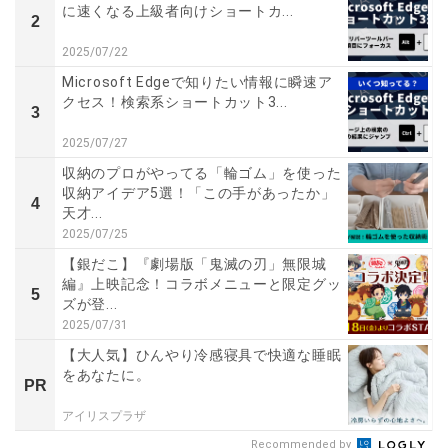
に速くなる上級者向けショートカ...
2
2025/07/22
Microsoft Edgeで知りたい情報に瞬速ア
クセス！検索系ショートカット3...
3
2025/07/27
収納のプロがやってる「輪ゴム」を使った
収納アイデア5選！「この手があったか」
4
天才...
2025/07/25
【銀だこ】『劇場版「鬼滅の刃」無限城
編』上映記念！コラボメニューと限定グッ
5
ズが登...
2025/07/31
【大人気】ひんやり冷感寝具で快適な睡眠
をあなたに。
PR
アイリスプラザ
Recommended by