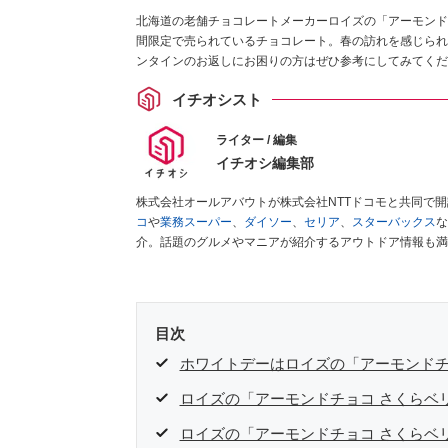
北海道の老舗チョコレートメーカーロイズの「アーモンド
間限定で売られているチョコレート。春の訪れを感じられ
ンタインのお返しにお困りの方はぜひ参考にしてみてくだ
イチオシスト
ライター / 編集
イチオシ編集部
株式会社オールアバウトが株式会社NTTドコモと共同で
コ
や
業務スーパー
、
ダイソー
、
セリア
、
スターバックス
な
介。話題のグルメやマニアが紹介するアウトドア情報も満
が実際に使用してレビューしています。毎日トレンド情報
ださい！
目次
ホワイトデーはロイズの「アーモンドチ
ロイズの「アーモンドチョコ さくらベ
ロイズの「アーモンドチョコ さくらベ