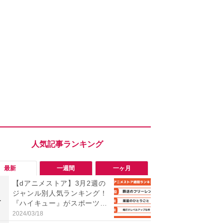
最新
一週間
一ヶ月
【dアニメストア】3月2週の
「勝手にデ
ジャンル別人気ランキング！
る!?」Win
1
1
『ハイキュー』がスポーツジ
オフにして最
ャンル上位を独占！
身を守る技
2024/03/18
2026/08/05