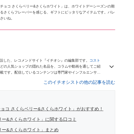
チョコ さくらベリー&さくらホワイト」は、ホワイトデーシーズンの期
るさくらフレーバーを感じる、ギフトにピッタリなアイテムです。バレ
さいね。
開設した、レコメンドサイト『イチオシ』の編集部です。
コスト
どの人気ショップの隠れた名品を、コラムや動画を通してご紹
載です。配信しているコンテンツは専門家やインフルエンサー
をお届けしているので、ぜひ
Googleニュースでフォロー
してく
このイチオシストの他の記事を読む
ョコ さくらベリー&さくらホワイト」がおすすめ！
リー&さくらホワイト」に関する口コミ
リー&さくらホワイト」まとめ