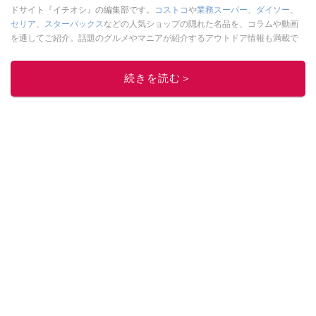
ドサイト『イチオシ』の編集部です。
コストコ
や
業務スーパー
、
ダイソー
、
セリア
、
スターバックス
などの人気ショップの隠れた名品を、コラムや動画
を通してご紹介。話題のグルメやマニアが紹介するアウトドア情報も満載で
す。配信しているコンテンツは専門家やインフルエンサーが実際に使用して
レビューしています。毎日トレンド情報をお届けしているので、ぜひ
Google
続きを読む＞
ニュースでフォロー
してください！
このイチオシストの他の記事を読む