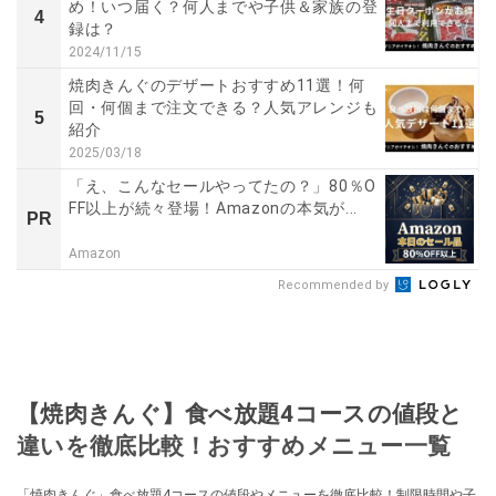
め！いつ届く？何人までや子供＆家族の登
4
録は？
2024/11/15
焼肉きんぐのデザートおすすめ11選！何
回・何個まで注文できる？人気アレンジも
5
紹介
2025/03/18
「え、こんなセールやってたの？」80％O
FF以上が続々登場！Amazonの本気が...
PR
Amazon
Recommended by
【焼肉きんぐ】食べ放題4コースの値段と
違いを徹底比較！おすすめメニュー一覧
「焼肉きんぐ」食べ放題4コースの値段やメニューを徹底比較！制限時間や子