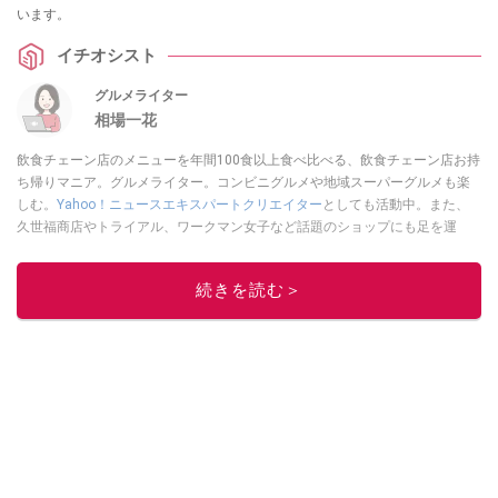
います。
イチオシスト
グルメライター
相場一花
飲食チェーン店のメニューを年間100食以上食べ比べる、飲食チェーン店お持
ち帰りマニア。グルメライター。コンビニグルメや地域スーパーグルメも楽
しむ。
Yahoo！ニュースエキスパートクリエイター
としても活動中。また、
久世福商店やトライアル、ワークマン女子など話題のショップにも足を運
ぶ。晋遊舎「LDK」や
「360LiFE」
、KADOKAWA
「レタスクラブ」
、集英社
「週刊プレイボーイ」、宝島社「おいしい！ シャトレーゼBOOK」などでグ
続きを読む＞
ルメライター、食の専門家として出演実績あり。
このイチオシストの他の記事を読む