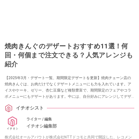
焼肉きんぐのデザートおすすめ11選！何
回・何個まで注文できる？人気アレンジも
紹介
【2025年3月・デザート一覧、期間限定デザートを更新】焼肉チェーン店の
焼肉きんぐは、お肉だけでなくデザートメニューにも力を入れています。ア
イスやケーキ、ゼリー、杏仁豆腐など種類豊富で、期間限定のフェアやコラ
ボメニューにもデザートがあります。中には、自分好みにアレンジしてデザ
ートを楽しんでいる人もいるようです。今回は、焼肉きんぐのデザートメニ
イチオシスト
ューを徹底調査！ 「食べ放題では何回・何個まで注文できる？」「カロリー
は？」など、気になる疑問についてもまとめました。
ライター / 編集
イチオシ編集部
株式会社オールアバウトが株式会社NTTドコモと共同で開設した、レコメン