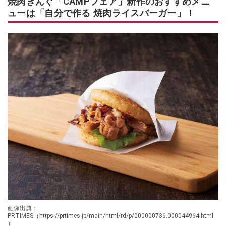
焼肉きんぐ「CAMPフェア」新作のおすすめメニ
ューは「自分で作る 焼肉ライスバーガー」！
画像出典：
PRTIMES（https://prtimes.jp/main/html/rd/p/000000736.000044964.html
）