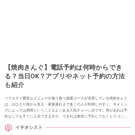
【焼肉きんぐ】電話予約は何時からでき
る？当日OK？アプリやネット予約の方法
も紹介
バラエティ豊富なメニューが揃う食べ放題コースが充実している焼肉きんぐ
は、おひとり様から友人・家族連れまで多くの人が利用しやすく、タイミン
グによっては満席ということもよくある人気チェーン店です。席があれば予
約なしでもすぐに入店できますが、できれば事前に予約しておくと◎ そこで
今回は、「当日OK？」「何時からできるか？」など電話予約に関するアレコ
イチオシスト
レを調査。さらにアプリ＆ネットでの予約方法についてもまとめたので、ぜ
ひ参考にしてくださいね。