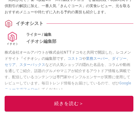
供割引の解説に加え、一番人気「きんぐコース」の実食レビュー、元を取る
おすすめメニューや待たずに入れる予約の裏技も紹介します。
イチオシスト
ライター / 編集
イチオシ編集部
株式会社オールアバウトが株式会社NTTドコモと共同で開設した、レコメン
ドサイト『イチオシ』の編集部です。
コストコ
や
業務スーパー
、
ダイソー
、
セリア
、
スターバックス
などの人気ショップの隠れた名品を、コラムや動画
を通してご紹介。話題のグルメやマニアが紹介するアウトドア情報も満載で
す。配信しているコンテンツは専門家やインフルエンサーが実際に使用して
レビューしています。毎日トレンド情報をお届けしているので、ぜひ
Google
ニュースでフォロー
してください！
このイチオシストの他の記事を読む
続きを読む＞