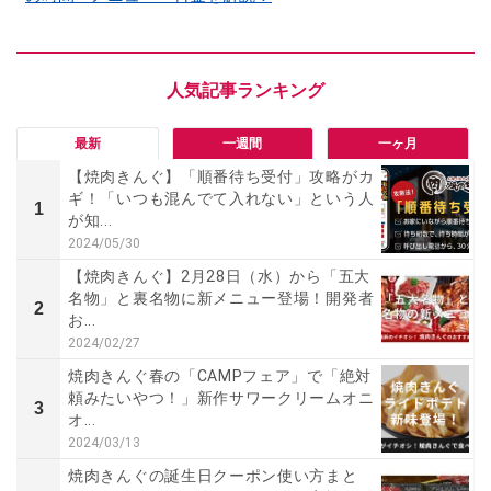
最新
一週間
一ヶ月
【焼肉きんぐ】「順番待ち受付」攻略がカ
ギ！「いつも混んでて入れない」という人
1
が知...
2024/05/30
【焼肉きんぐ】2月28日（水）から「五大
名物」と裏名物に新メニュー登場！開発者
2
お...
2024/02/27
焼肉きんぐ春の「CAMPフェア」で「絶対
頼みたいやつ！」新作サワークリームオニ
3
オ...
2024/03/13
焼肉きんぐの誕生日クーポン使い方まと