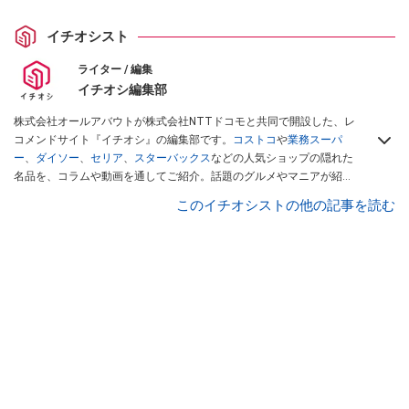
イチオシスト
ライター / 編集
イチオシ編集部
株式会社オールアバウトが株式会社NTTドコモと共同で開設した、レ
コメンドサイト『イチオシ』の編集部です。
コストコ
や
業務スーパ
ー
、
ダイソー
、
セリア
、
スターバックス
などの人気ショップの隠れた
名品を、コラムや動画を通してご紹介。話題のグルメやマニアが紹介
するアウトドア情報も満載です。配信しているコンテンツは専門家や
このイチオシストの他の記事を読む
インフルエンサーが実際に使用してレビューしています。毎日トレン
ド情報をお届けしているので、ぜひ
Googleニュースでフォロー
してく
ださい！