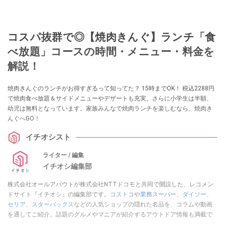
コスパ抜群で◎【焼肉きんぐ】ランチ「食
べ放題」コースの時間・メニュー・料金を
解説！
焼肉きんぐのランチがお得すぎるって知ってた？ 15時までOK！ 税込2288円
で焼肉食べ放題＆サイドメニューやデザートも充実。さらに小学生は半額、
幼児は無料となっています。家族みんなで焼肉ランチを楽しむなら、焼肉き
んぐへGO！
イチオシスト
ライター / 編集
イチオシ編集部
株式会社オールアバウトが株式会社NTTドコモと共同で開設した、レコメン
ドサイト『イチオシ』の編集部です。
コストコ
や
業務スーパー
、
ダイソー
、
セリア
、
スターバックス
などの人気ショップの隠れた名品を、コラムや動画
を通してご紹介。話題のグルメやマニアが紹介するアウトドア情報も満載で
す。配信しているコンテンツは専門家やインフルエンサーが実際に使用して