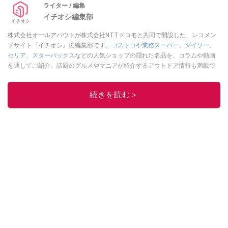
ライター / 編集
イチオシ編集部
株式会社オールアバウトが株式会社NTTドコモと共同で開設した、レコメン
ドサイト『イチオシ』の編集部です。
コストコ
や
業務スーパー
、
ダイソー
、
セリア
、
スターバックス
などの人気ショップの隠れた名品を、コラムや動画
を通してご紹介。話題のグルメやマニアが紹介するアウトドア情報も満載で
す。配信しているコンテンツは専門家やインフルエンサーが実際に使用して
レビューしています。毎日トレンド情報をお届けしているので、ぜひ
Google
続きを読む＞
ニュースでフォロー
してください！
このイチオシストの他の記事を読む