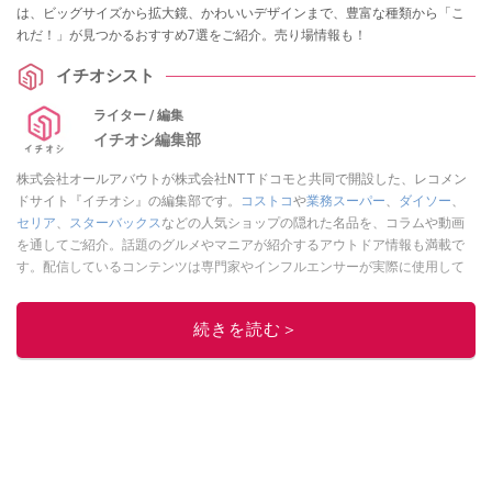
は、ビッグサイズから拡大鏡、かわいいデザインまで、豊富な種類から「こ
れだ！」が見つかるおすすめ7選をご紹介。売り場情報も！
イチオシスト
ライター / 編集
イチオシ編集部
株式会社オールアバウトが株式会社NTTドコモと共同で開設した、レコメン
ドサイト『イチオシ』の編集部です。
コストコ
や
業務スーパー
、
ダイソー
、
セリア
、
スターバックス
などの人気ショップの隠れた名品を、コラムや動画
を通してご紹介。話題のグルメやマニアが紹介するアウトドア情報も満載で
す。配信しているコンテンツは専門家やインフルエンサーが実際に使用して
レビューしています。毎日トレンド情報をお届けしているので、ぜひ
Google
ニュースでフォロー
してください！
続きを読む＞
このイチオシストの他の記事を読む