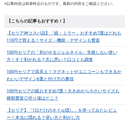
※記事内容は執筆時点のものです。最新の内容をご確認ください。
【こちらの記事もおすすめ！】
【セリア神コスパ品】「鏡・ミラー」おすすめ7選はどれも
110円で買える！サイズ・機能・デザインも豊富
100均セリアの「剥がせるジェルネイル」失敗しない使い
方！すぐ剥がれる？爪に悪い？口コミも調査
100均セリアで高見え！マグネットやユニコーンもできるか
わいいデザイン6選と付け方の裏技
100均セリアの鏡おすすめ7選！大きめから小さいサイズも
種類豊富◎売り場はどこ？
【セリア】「1日だけのネイル隠し」を使ってみたレビュ
ー！本当に隠れる？使い方と剥がし方