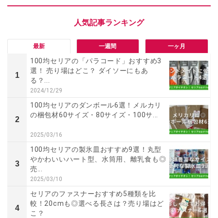
最新
一週間
一ヶ月
100均セリアの「パラコード」おすすめ3
選！ 売り場はどこ？ ダイソーにもあ
1
る？...
2024/12/29
100均セリアのダンボール6選！メルカリ
の梱包材60サイズ・80サイズ・100サ...
2
2025/03/16
100均セリアの製氷皿おすすめ9選！丸型
やかわいいハート型、水筒用、離乳食も◎
3
売...
2025/03/10
セリアのファスナーおすすめ5種類を比
較！20cmも◎選べる長さは？売り場はど
4
こ？