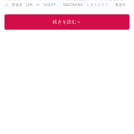
ぶ。晋遊舎「LDK」や
「360LiFE」
、KADOKAWA
「レタスクラブ」
、集英社
「週刊プレイボーイ」、宝島社「おいしい！ シャトレーゼBOOK」などでグ
ルメライター、食の専門家として出演実績あり。
続きを読む＞
このイチオシストの他の記事を読む