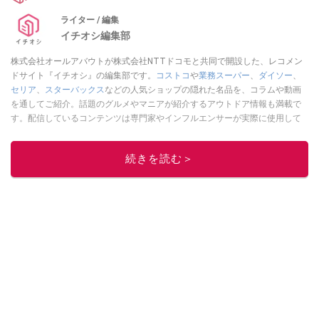
ライター / 編集
イチオシ編集部
株式会社オールアバウトが株式会社NTTドコモと共同で開設した、レコメン
ドサイト『イチオシ』の編集部です。
コストコ
や
業務スーパー
、
ダイソー
、
セリア
、
スターバックス
などの人気ショップの隠れた名品を、コラムや動画
を通してご紹介。話題のグルメやマニアが紹介するアウトドア情報も満載で
す。配信しているコンテンツは専門家やインフルエンサーが実際に使用して
レビューしています。毎日トレンド情報をお届けしているので、ぜひ
Google
ニュースでフォロー
してください！
続きを読む＞
このイチオシストの他の記事を読む