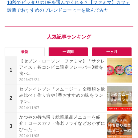
10秒でピッタリの1杯を選んでくれる？【ファミマ】カフェ
診断でおすすめのブレンドコーヒーを飲んでみた
最新
一週間
一ヶ月
【セブン・ローソン・ファミマ】「サクレ
アイス」各コンビニ限定フレーバー3種を
1
食べ...
2026/07/24
セブンイレブン「スムージー」全種類を飲
み比べ！作り方や1番おすすめの味をラン
2
キン...
2024/11/07
かつやの持ち帰り総菜単品メニューを紹
介！ロースカツ・海老フライなどおかずに
3
ぴった...
2024/11/05