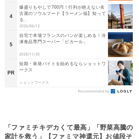
爆盛りもやしで700円！行列が絶えない名
古屋のソウルフード【ラーメン福】知って
4
る...
2026/06/12
自宅で本場フランスのパンが楽しめる！冷
凍食品専門スーパー「ピカール」
5
2020/11/30
短期・単発バイトを始めるならショットワ
ークス
PR
ショットワークス
Recommended by
「ファミチキデカくて最高」「野菜高騰の
家計を救う」【ファミマ神還元】お値段そ