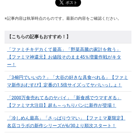
※記事内容は執筆時点のものです。最新の内容をご確認ください。
【こちらの記事もおすすめ！】
「ファミチキデカくて最高」「野菜高騰の家計を救う」
【ファミマ神還元】お値段そのまま45％増量作戦がキタ
ー！
「348円でいいの？」「大谷の好きな具食べれる」【ファミ
マ新作おむすび】定番の1.5倍サイズってヤバいっしょ！
「2000万食売れてるのヤバイ」「新食感でウマすぎる」
【ファミマ大注目】超も～っちりパンに新作が登場！
「冷しめん最高」「さっぱりウマい」【ファミマ夏限定】
名店コラボの新作シリーズが6/30より順次スタート！