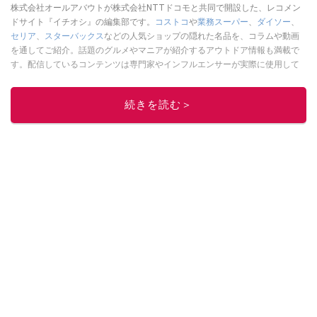
株式会社オールアバウトが株式会社NTTドコモと共同で開設した、レコメン
ドサイト『イチオシ』の編集部です。
コストコ
や
業務スーパー
、
ダイソー
、
セリア
、
スターバックス
などの人気ショップの隠れた名品を、コラムや動画
を通してご紹介。話題のグルメやマニアが紹介するアウトドア情報も満載で
す。配信しているコンテンツは専門家やインフルエンサーが実際に使用して
レビューしています。毎日トレンド情報をお届けしているので、ぜひ
Google
ニュースでフォロー
してください！
続きを読む＞
このイチオシストの他の記事を読む