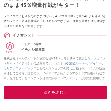
のまま45％増量作戦がキター！
ファミマで「お値段そのまま おかわり45％増量作戦」が8月4日より開催! 定
番のファミチキや初登場の千切りキャベツなど全13種類が週替わりで登場す
る注目の企画をご紹介します。
イチオシスト
ライター / 編集
イチオシ編集部
株式会社オールアバウトが株式会社NTTドコモと共同で開設した、レコメン
ドサイト『イチオシ』の編集部です。
コストコ
や
業務スーパー
、
ダイソー
、
セリア
、
スターバックス
などの人気ショップの隠れた名品を、コラムや動画
を通してご紹介。話題のグルメやマニアが紹介するアウトドア情報も満載で
す。配信しているコンテンツは専門家やインフルエンサーが実際に使用して
レビューしています。毎日トレンド情報をお届けしているので、ぜひ
Google
ニュースでフォロー
してください！
続きを読む＞
このイチオシストの他の記事を読む