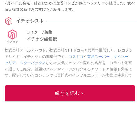
7月21日に発売！鮭とおかかの定番コンビが夢のバッテリーを結成した、食べ
応え抜群の新作おむすびをご紹介します。
イチオシスト
ライター / 編集
イチオシ編集部
株式会社オールアバウトが株式会社NTTドコモと共同で開設した、レコメン
ドサイト『イチオシ』の編集部です。
コストコ
や
業務スーパー
、
ダイソー
、
セリア
、
スターバックス
などの人気ショップの隠れた名品を、コラムや動画
を通してご紹介。話題のグルメやマニアが紹介するアウトドア情報も満載で
す。配信しているコンテンツは専門家やインフルエンサーが実際に使用して
レビューしています。毎日トレンド情報をお届けしているので、ぜひ
Google
ニュースでフォロー
してください！
続きを読む＞
このイチオシストの他の記事を読む