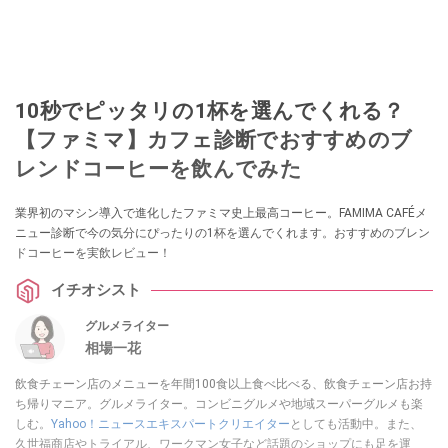
10秒でピッタリの1杯を選んでくれる？
【ファミマ】カフェ診断でおすすめのブ
レンドコーヒーを飲んでみた
業界初のマシン導入で進化したファミマ史上最高コーヒー。FAMIMA CAFÉメ
ニュー診断で今の気分にぴったりの1杯を選んでくれます。おすすめのブレン
ドコーヒーを実飲レビュー！
イチオシスト
グルメライター
相場一花
飲食チェーン店のメニューを年間100食以上食べ比べる、飲食チェーン店お持
ち帰りマニア。グルメライター。コンビニグルメや地域スーパーグルメも楽
しむ。
Yahoo！ニュースエキスパートクリエイター
としても活動中。また、
久世福商店やトライアル、ワークマン女子など話題のショップにも足を運