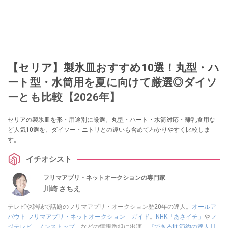
【セリア】製氷皿おすすめ10選！丸型・ハ
ート型・水筒用を夏に向けて厳選◎ダイソ
ーとも比較【2026年】
セリアの製氷皿を形・用途別に厳選。丸型・ハート・水筒対応・離乳食用な
ど人気10選を、ダイソー・ニトリとの違いも含めてわかりやすく比較しま
す。
イチオシスト
フリマアプリ・ネットオークションの専門家
川崎 さちえ
テレビや雑誌で話題のフリマアプリ・オークション歴20年の達人。
オールア
バウト フリマアプリ・ネットオークション ガイド
。
NHK「あさイチ」
や
フ
ジテレビ「ノンストップ」
などの情報番組に出演。
『できるfit 節約の達人川