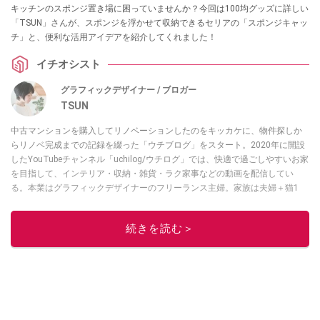
キッチンのスポンジ置き場に困っていませんか？今回は100均グッズに詳しい
「TSUN」さんが、スポンジを浮かせて収納できるセリアの「スポンジキャッ
チ」と、便利な活用アイデアを紹介してくれました！
イチオシスト
グラフィックデザイナー / ブロガー
TSUN
中古マンションを購入してリノベーションしたのをキッカケに、物件探しか
らリノベ完成までの記録を綴った「ウチブログ」をスタート。2020年に開設
したYouTubeチャンネル「uchilog/ウチログ」では、快適で過ごしやすいお家
を目指して、インテリア・収納・雑貨・ラク家事などの動画を配信してい
る。本業はグラフィックデザイナーのフリーランス主婦。家族は夫婦＋猫1
匹。・第9回ESSEインテリアグランプリ審査員賞受賞・リノベりす2016年リ
ノベ人気事例1位
続きを読む＞
このイチオシストの他の記事を読む