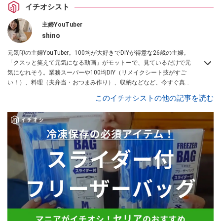
イチオシスト
主婦YouTuber
shino
元気印の主婦YouTuber。100均が大好きでDIYが得意な26歳の主婦。
「クスッと笑えて元気になる動画」がモットーで、見ているだけで元
気になれそう。業務スーパーや100均DIY（リメイクシート技がすご
い！）、料理（夫弁当・おつまみ作り）、収納などなど、今すぐ真似
したくなる主婦向けの動画を配信中！
このイチオシストの他の記事を読む