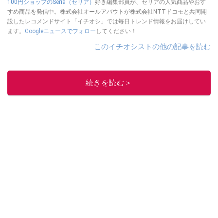
100円ショップのSeria（セリア）
好き編集部員が、セリアの人気商品やおす
すめ商品を発信中。株式会社オールアバウトが株式会社NTTドコモと共同開
設したレコメンドサイト「イチオシ」では毎日トレンド情報をお届けしてい
ます。
Googleニュースでフォロー
してください！
このイチオシストの他の記事を読む
続きを読む＞