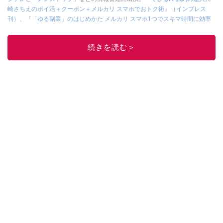
崎さちえのポイ活＋クーポン＋メルカリ スマホでおトク術』（インプレス
刊）
、
『「ゆる副業」のはじめかた メルカリ スマホ1つでスキマ時間に効率
的に稼ぐ！』（翔泳社刊）
ほか著書多数。ブログは
「川崎さちえのごちゃま
ぜ日記」
。
続きを読む＞
■経歴：2003年、夫が子育てをするために、突然会社を辞める。翌月からの
給料が０円になり、家にいながら、しかも空いた時間でできるオークション
に目をつける。しかし、取引の仕方がわからずに、まずは落札者として参
加。その後、出品者側にまわり、家の中の物を出品しまくる。出品する物が
ほぼなくなってからは、仕入れを経験。ネットオークションを生活の一部に
取り入れるべく、「ネットオークションやフリマアプリは生活のインフラに
なる」という考えを持つ。また消費税増税の社会においては、ネットオーク
ションやフリマアプリが家計の救世主になりえると考え、業者とは違う視点
でユーザーとして参加中。
このイチオシストの他の記事を読む