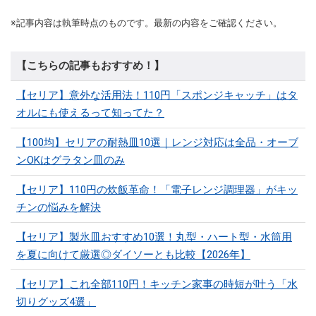
※記事内容は執筆時点のものです。最新の内容をご確認ください。
【こちらの記事もおすすめ！】
【セリア】意外な活用法！110円「スポンジキャッチ」はタ
オルにも使えるって知ってた？
【100均】セリアの耐熱皿10選｜レンジ対応は全品・オーブ
ンOKはグラタン皿のみ
【セリア】110円の炊飯革命！「電子レンジ調理器」がキッ
チンの悩みを解決
【セリア】製氷皿おすすめ10選！丸型・ハート型・水筒用
を夏に向けて厳選◎ダイソーとも比較【2026年】
【セリア】これ全部110円！キッチン家事の時短が叶う「水
切りグッズ4選」