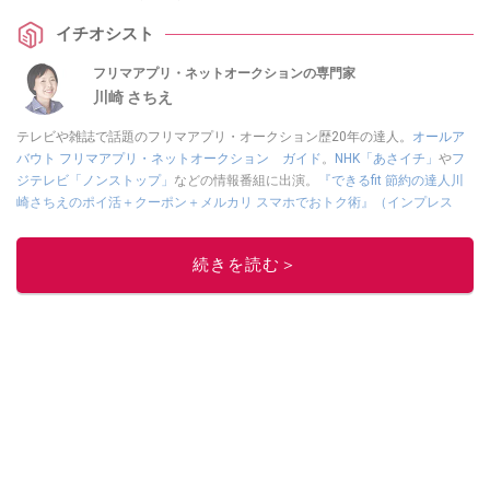
イチオシスト
フリマアプリ・ネットオークションの専門家
川崎 さちえ
テレビや雑誌で話題のフリマアプリ・オークション歴20年の達人。
オールア
バウト フリマアプリ・ネットオークション ガイド
。
NHK「あさイチ」
や
フ
ジテレビ「ノンストップ」
などの情報番組に出演。
『できるfit 節約の達人川
崎さちえのポイ活＋クーポン＋メルカリ スマホでおトク術』（インプレス
刊）
、
『「ゆる副業」のはじめかた メルカリ スマホ1つでスキマ時間に効率
的に稼ぐ！』（翔泳社刊）
ほか著書多数。ブログは
「川崎さちえのごちゃま
続きを読む＞
ぜ日記」
。
■経歴：2003年、夫が子育てをするために、突然会社を辞める。翌月からの
給料が０円になり、家にいながら、しかも空いた時間でできるオークション
に目をつける。しかし、取引の仕方がわからずに、まずは落札者として参
加。その後、出品者側にまわり、家の中の物を出品しまくる。出品する物が
ほぼなくなってからは、仕入れを経験。ネットオークションを生活の一部に
取り入れるべく、「ネットオークションやフリマアプリは生活のインフラに
なる」という考えを持つ。また消費税増税の社会においては、ネットオーク
ションやフリマアプリが家計の救世主になりえると考え、業者とは違う視点
でユーザーとして参加中。