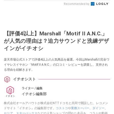
Recommended by
【評価4以上】Marshall「Motif II A.N.C.」
が人気の理由は？迫力サウンドと洗練デザ
インがイチオシ
楽天市場公式ストアで評価4以上の人気商品を厳選。今回はMarshallの完全ワ
イヤレスイヤホン「Motif II A.N.C.」の口コミ・レビューを調査し、支持され
る理由を紐解きます。
イチオシスト
ライター / 編集
イチオシ編集部
株式会社オールアバウトが株式会社NTTドコモと共同で開設した、レコメン
ドサイト『イチオシ』の編集部です。
コストコ
や
業務スーパー
、
ダイソー
、
セリア
、
スターバックス
などの人気ショップの隠れた名品を、コラムや動画