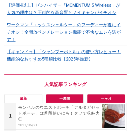
【評価4以上】ゼンハイザー「MOMENTUM 5 Wireless」が
人気の理由は？圧倒的な高音質とノイキャンがイチオシ
ワークマン「エックスシェルター」のフーディーが夏にイ
チオシ！全開放ベンチレーション機能で不快なムレを逃が
す！
【キャンドゥ】「シャンプーボトル」の使い方レビュー！
機能的なおすすめ5種類比較【2025年最新】
最新
一週間
一ヶ月
モンベルのウエストポーチ「デルタガセッ
トポーチ」は普段使いにも！タフで収納力
1
◎
2021/06/21