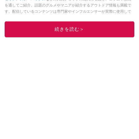
を通してご紹介。話題のグルメやマニアが紹介するアウトドア情報も満載で
す。配信しているコンテンツは専門家やインフルエンサーが実際に使用して
レビューしています。毎日トレンド情報をお届けしているので、ぜひ
Google
ニュースでフォロー
してください！
続きを読む＞
このイチオシストの他の記事を読む