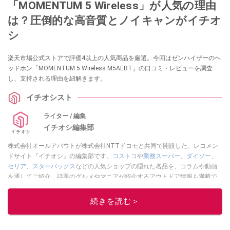
「MOMENTUM 5 Wireless」が人気の理由
は？圧倒的な高音質とノイキャンがイチオ
シ
楽天市場公式ストアで評価4以上の人気商品を厳選。今回はゼンハイザーのヘ
ッドホン「MOMENTUM 5 Wireless M5AEBT」の口コミ・レビューを調査
し、支持される理由を紐解きます。
イチオシスト
ライター / 編集
イチオシ編集部
株式会社オールアバウトが株式会社NTTドコモと共同で開設した、レコメン
ドサイト『イチオシ』の編集部です。
コストコ
や
業務スーパー
、
ダイソー
、
セリア
、
スターバックス
などの人気ショップの隠れた名品を、コラムや動画
を通してご紹介。話題のグルメやマニアが紹介するアウトドア情報も満載で
す。配信しているコンテンツは専門家やインフルエンサーが実際に使用して
レビューしています。毎日トレンド情報をお届けしているので、ぜひ
Google
続きを読む＞
ニュースでフォロー
してください！
このイチオシストの他の記事を読む