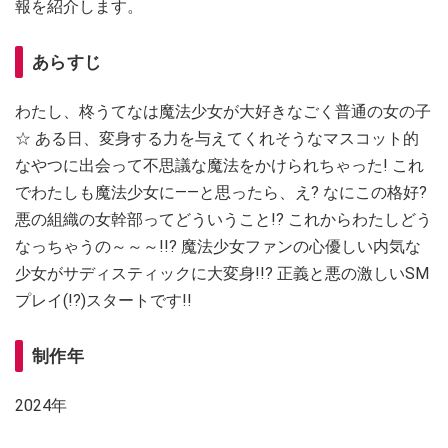
報を紹介します。
あらすじ
わたし、柊うてなは魔法少女が大好きなごく普通の女の子
☆ ある日、変身する力を与えてくれそうなマスコット的
なやつに出会って不思議な魔法をかけられちゃった! これ
でわたしも魔法少女に――と思ったら、え? なにこの格好?
悪の組織の女幹部ってどういうこと!? これからわたしどう
なっちゃうの～～～!!? 魔法少女ファンの心優しい内気な
少女がサディスティックに大変身!!? 正義と悪の激しいSM
プレイ(!?)スタートです!!
制作年
2024年