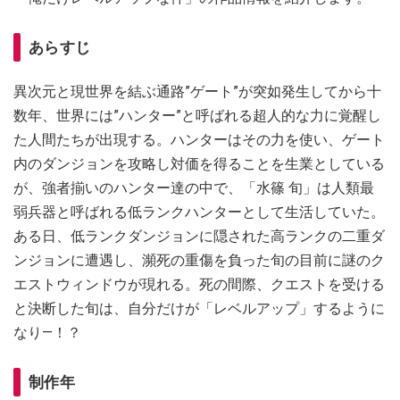
あらすじ
異次元と現世界を結ぶ通路”ゲート”が突如発生してから十
数年、世界には”ハンター”と呼ばれる超人的な力に覚醒し
た人間たちが出現する。ハンターはその力を使い、ゲート
内のダンジョンを攻略し対価を得ることを生業としている
が、強者揃いのハンター達の中で、「水篠 旬」は人類最
弱兵器と呼ばれる低ランクハンターとして生活していた。
ある日、低ランクダンジョンに隠された高ランクの二重ダ
ンジョンに遭遇し、瀕死の重傷を負った旬の目前に謎のク
エストウィンドウが現れる。死の間際、クエストを受ける
と決断した旬は、自分だけが「レベルアップ」するように
なり—！？
制作年