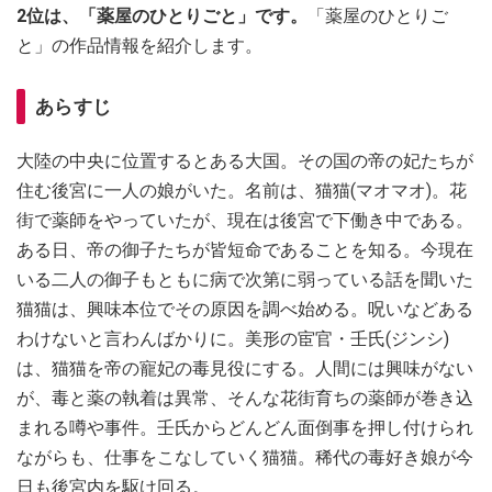
2位は、「薬屋のひとりごと」です。
「薬屋のひとりご
と」の作品情報を紹介します。
あらすじ
大陸の中央に位置するとある大国。その国の帝の妃たちが
住む後宮に一人の娘がいた。名前は、猫猫(マオマオ)。花
街で薬師をやっていたが、現在は後宮で下働き中である。
ある日、帝の御子たちが皆短命であることを知る。今現在
いる二人の御子もともに病で次第に弱っている話を聞いた
猫猫は、興味本位でその原因を調べ始める。呪いなどある
わけないと言わんばかりに。美形の宦官・壬氏(ジンシ)
は、猫猫を帝の寵妃の毒見役にする。人間には興味がない
が、毒と薬の執着は異常、そんな花街育ちの薬師が巻き込
まれる噂や事件。壬氏からどんどん面倒事を押し付けられ
ながらも、仕事をこなしていく猫猫。稀代の毒好き娘が今
日も後宮内を駆け回る。