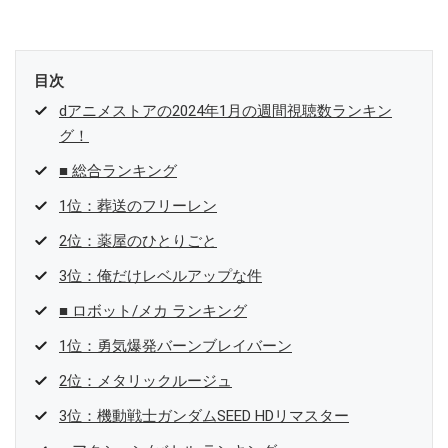
目次
dアニメストアの2024年1月の週間視聴数ランキン
グ！
■ 総合ランキング
1位：葬送のフリーレン
2位：薬屋のひとりごと
3位：俺だけレベルアップな件
■ ロボット/メカ ランキング
1位：勇気爆発バーンブレイバーン
2位：メタリックルージュ
3位：機動戦士ガンダムSEED HDリマスター