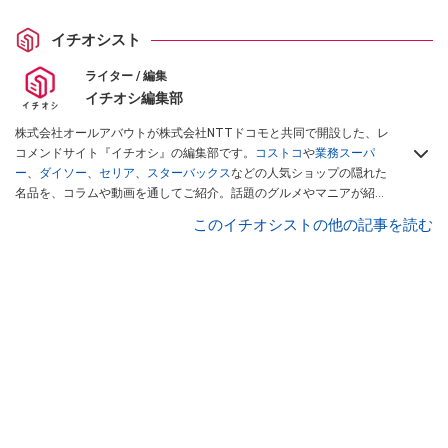
イチオシスト
ライター / 編集
イチオシ編集部
株式会社オールアバウトが株式会社NTTドコモと共同で開設した、レ
コメンドサイト『イチオシ』の編集部です。
コストコ
や
業務スーパ
ー
、
ダイソー
、
セリア
、
スターバックス
などの人気ショップの隠れた
名品を、コラムや動画を通してご紹介。話題のグルメやマニアが紹介
するアウトドア情報も満載です。配信しているコンテンツは専門家や
このイチオシストの他の記事を読む
インフルエンサーが実際に使用してレビューしています。毎日トレン
ド情報をお届けしているので、ぜひ
Googleニュースでフォロー
してく
ださい！