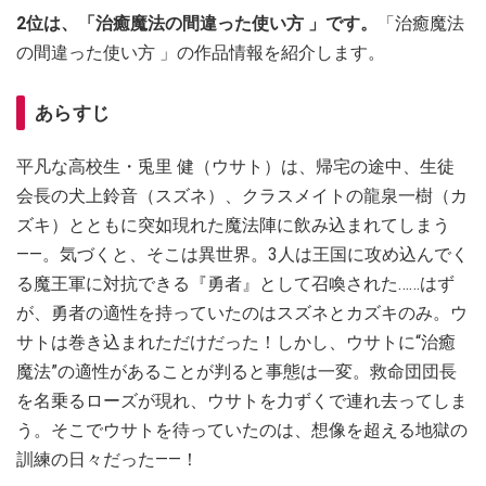
2位は、「治癒魔法の間違った使い方 」です。
「治癒魔法
の間違った使い方 」の作品情報を紹介します。
あらすじ
平凡な高校生・兎里 健（ウサト）は、帰宅の途中、生徒
会長の犬上鈴音（スズネ）、クラスメイトの龍泉一樹（カ
ズキ）とともに突如現れた魔法陣に飲み込まれてしまう
――。気づくと、そこは異世界。3人は王国に攻め込んでく
る魔王軍に対抗できる『勇者』として召喚された……はず
が、勇者の適性を持っていたのはスズネとカズキのみ。ウ
サトは巻き込まれただけだった！しかし、ウサトに“治癒
魔法”の適性があることが判ると事態は一変。救命団団長
を名乗るローズが現れ、ウサトを力ずくで連れ去ってしま
う。そこでウサトを待っていたのは、想像を超える地獄の
訓練の日々だった――！