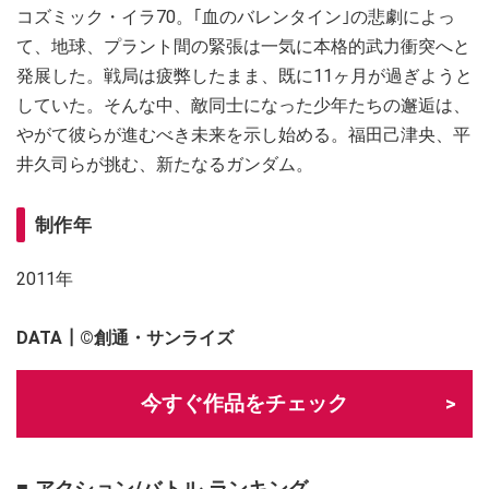
コズミック・イラ70。｢血のバレンタイン｣の悲劇によっ
て、地球、プラント間の緊張は一気に本格的武力衝突へと
発展した。戦局は疲弊したまま、既に11ヶ月が過ぎようと
していた。そんな中、敵同士になった少年たちの邂逅は、
やがて彼らが進むべき未来を示し始める。福田己津央、平
井久司らが挑む、新たなるガンダム。
制作年
2011年
DATA┃
©創通・サンライズ
今すぐ作品をチェック
■ アクション/バトル ランキング