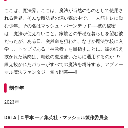
ここは、魔法界。ここは、魔法が当然のものとして使用さ
れる世界。そんな魔法界の深い森の中で、一人筋トレに励
む少年。その名はマッシュ・バーンデッド──彼の秘密
は、魔法が使えないこと。家族との平穏な暮らしを望む彼
だったが、ある日、突然命を狙われ、なぜか魔法学校に入
学し、トップである「神覚者」を目指すことに。彼の鍛え
抜かれた筋肉は、精鋭の魔法使いたちに通用するのか…!?
鍛え抜かれたパワーがすべての魔法を粉砕する、アブノー
マル魔法ファンタジー堂々開幕──!!
制作年
2023年
DATA┃©甲本 一／集英社・マッシュル製作委員会