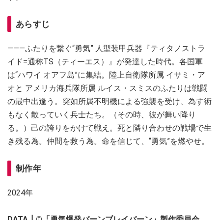
あらすじ
―――ふたりを繋ぐ“勇気” 人型装甲兵器『ティタノストラ
イド=通称TS（ティーエス）』が発達した時代。各国軍
は“ハワイ オアフ島”に集結。陸上自衛隊所属 イサミ・ア
オと アメリカ海兵隊所属 ルイス・スミスのふたりは戦闘
の最中出逢う。突如所属不明機による強襲を受け、為す術
もなく散っていく兵士たち。（その時、彼が舞い降り
る。）己の誇りをかけて戦え。死と隣り合わせの戦場で生
き残る為。仲間を救う為。命を信じて、“勇気”を燃やせ。
制作年
2024年
DATA┃
©
「勇気爆発バーンブレイバーン」製作委員会