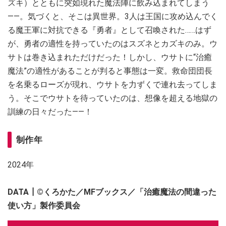
ズキ）とともに突如現れた魔法陣に飲み込まれてしまう
――。気づくと、そこは異世界。3人は王国に攻め込んでく
る魔王軍に対抗できる『勇者』として召喚された……はず
が、勇者の適性を持っていたのはスズネとカズキのみ。ウ
サトは巻き込まれただけだった！しかし、ウサトに“治癒
魔法”の適性があることが判ると事態は一変。救命団団長
を名乗るローズが現れ、ウサトを力ずくで連れ去ってしま
う。そこでウサトを待っていたのは、想像を超える地獄の
訓練の日々だった――！
制作年
2024年
DATA┃
©くろかた／MFブックス／「治癒魔法の間違った
使い方」製作委員会