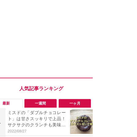
最新
一週間
一ヶ月
ミスドの「ダブルチョコレー
「勝手にデ
ト」は甘さスッキリで上品！
る!?」Win
1
1
サクサクのクランチも美味し
オフにして最
い
身を守る技
2022/08/27
2026/08/05