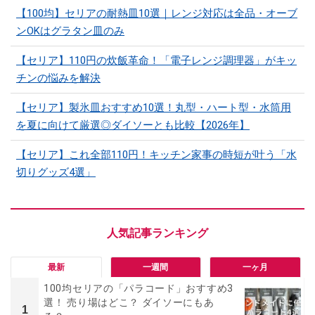
【100均】セリアの耐熱皿10選｜レンジ対応は全品・オーブ
ンOKはグラタン皿のみ
【セリア】110円の炊飯革命！「電子レンジ調理器」がキッ
チンの悩みを解決
【セリア】製氷皿おすすめ10選！丸型・ハート型・水筒用
を夏に向けて厳選◎ダイソーとも比較【2026年】
【セリア】これ全部110円！キッチン家事の時短が叶う「水
切りグッズ4選」
最新
一週間
一ヶ月
100均セリアの「パラコード」おすすめ3
選！ 売り場はどこ？ ダイソーにもあ
1