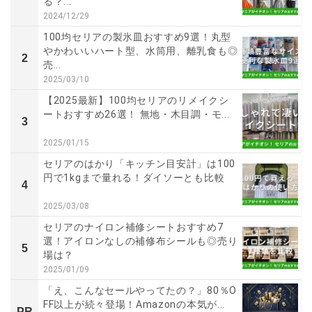
る？...
2024/12/29
100均セリアの製氷皿おすすめ9選！丸型
やかわいいハート型、水筒用、離乳食も◎
2
売...
2025/03/10
【2025最新】100均セリアのリメイクシ
ートおすすめ26選！ 無地・木目調・モ...
3
2025/01/15
セリアのはかり「キッチン目安計」は100
円で1kgまで量れる！ダイソーとも比較
4
2025/03/08
セリアのナイロン補修シートおすすめ7
選！アイロンなしの補修布シールも◎売り
5
場は？
2025/01/09
「え、こんなセールやってたの？」80％O
FF以上が続々登場！Amazonの本気が...
PR