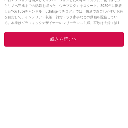
中古マンションを購入してリノベーションしたのをキッカケに、物件探しか
らリノベ完成までの記録を綴った「ウチブログ」をスタート。2020年に開設
したYouTubeチャンネル「uchilog/ウチログ」では、快適で過ごしやすいお家
を目指して、インテリア・収納・雑貨・ラク家事などの動画を配信してい
る。本業はグラフィックデザイナーのフリーランス主婦。家族は夫婦＋猫1
匹。・第9回ESSEインテリアグランプリ審査員賞受賞・リノベりす2016年リ
ノベ人気事例1位
続きを読む＞
このイチオシストの他の記事を読む