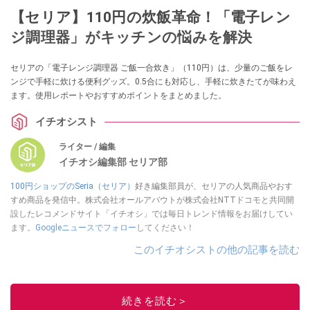
【セリア】110円の炊飯革命！「電子レン
ジ調理器」がキッチンの悩みを解決
セリアの「電子レンジ調理器 ご飯一合炊き」（110円）は、少量のご飯をレ
ンジで手軽に炊ける便利グッズ。0.5合にも対応し、手軽に炊きたてが味わえ
ます。使用レポートやおすすめポイントをまとめました。
イチオシスト
ライター / 編集
イチオシ編集部 セリア部
100円ショップのSeria（セリア）
好き編集部員が、セリアの人気商品やおす
すめ商品を発信中。株式会社オールアバウトが株式会社NTTドコモと共同開
設したレコメンドサイト「イチオシ」では毎日トレンド情報をお届けしてい
ます。
Googleニュースでフォロー
してください！
このイチオシストの他の記事を読む
続きを読む＞