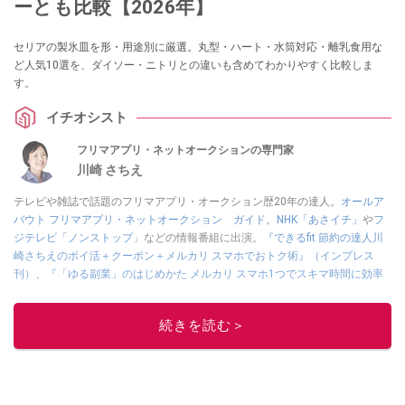
ーとも比較【2026年】
セリアの製氷皿を形・用途別に厳選。丸型・ハート・水筒対応・離乳食用な
ど人気10選を、ダイソー・ニトリとの違いも含めてわかりやすく比較しま
す。
イチオシスト
フリマアプリ・ネットオークションの専門家
川崎 さちえ
テレビや雑誌で話題のフリマアプリ・オークション歴20年の達人。
オールア
バウト フリマアプリ・ネットオークション ガイド
。
NHK「あさイチ」
や
フ
ジテレビ「ノンストップ」
などの情報番組に出演。
『できるfit 節約の達人川
崎さちえのポイ活＋クーポン＋メルカリ スマホでおトク術』（インプレス
刊）
、
『「ゆる副業」のはじめかた メルカリ スマホ1つでスキマ時間に効率
的に稼ぐ！』（翔泳社刊）
ほか著書多数。ブログは
「川崎さちえのごちゃま
ぜ日記」
。
続きを読む＞
■経歴：2003年、夫が子育てをするために、突然会社を辞める。翌月からの
給料が０円になり、家にいながら、しかも空いた時間でできるオークション
に目をつける。しかし、取引の仕方がわからずに、まずは落札者として参
加。その後、出品者側にまわり、家の中の物を出品しまくる。出品する物が
ほぼなくなってからは、仕入れを経験。ネットオークションを生活の一部に