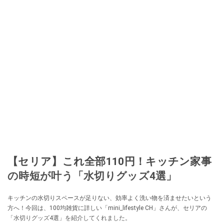
取り入れるべく、「ネットオークションやフリマアプリは生活のインフラに
なる」という考えを持つ。また消費税増税の社会においては、ネットオーク
ションやフリマアプリが家計の救世主になりえると考え、業者とは違う視点
でユーザーとして参加中。
このイチオシストの他の記事を読む
【セリア】これ全部110円！キッチン家事
の時短が叶う「水切りグッズ4選」
キッチンの水切りスペースが足りない、効率よく洗い物を済ませたいという
方へ！今回は、100均雑貨に詳しい「mini_lifestyle CH」さんが、セリアの
「水切りグッズ4選」を紹介してくれました。