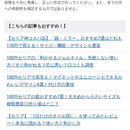
状態を十分に考慮し、正しい方法で行ってください。 また、全ての方
への有効性を保証するものではありません。
【こちらの記事もおすすめ！】
【セリア神コスパ品】「鏡・ミラー」おすすめ7選はどれも
110円で買える！サイズ・機能・デザインも豊富
100均セリアの「剥がせるジェルネイル」失敗しない使い
方！すぐ剥がれる？爪に悪い？口コミも調査
100均セリアで高見え！マグネットやユニコーンもできるか
わいいデザイン6選と付け方の裏技
100均セリアの鏡おすすめ7選！大きめから小さいサイズも
種類豊富◎売り場はどこ？
【セリア】「1日だけのネイル隠し」を使ってみたレビュ
ー！本当に隠れる？使い方と剥がし方