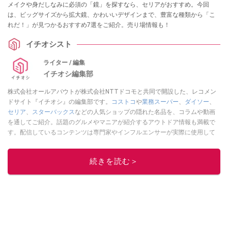
メイクや身だしなみに必須の「鏡」を探すなら、セリアがおすすめ。今回
は、ビッグサイズから拡大鏡、かわいいデザインまで、豊富な種類から「こ
れだ！」が見つかるおすすめ7選をご紹介。売り場情報も！
イチオシスト
ライター / 編集
イチオシ編集部
株式会社オールアバウトが株式会社NTTドコモと共同で開設した、レコメン
ドサイト『イチオシ』の編集部です。
コストコ
や
業務スーパー
、
ダイソー
、
セリア
、
スターバックス
などの人気ショップの隠れた名品を、コラムや動画
を通してご紹介。話題のグルメやマニアが紹介するアウトドア情報も満載で
す。配信しているコンテンツは専門家やインフルエンサーが実際に使用して
レビューしています。毎日トレンド情報をお届けしているので、ぜひ
Google
ニュースでフォロー
してください！
続きを読む＞
このイチオシストの他の記事を読む