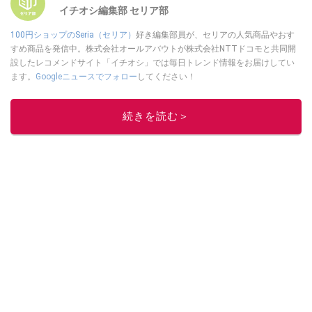
イチオシ編集部 セリア部
100円ショップのSeria（セリア）
好き編集部員が、セリアの人気商品やおす
すめ商品を発信中。株式会社オールアバウトが株式会社NTTドコモと共同開
設したレコメンドサイト「イチオシ」では毎日トレンド情報をお届けしてい
ます。
Googleニュースでフォロー
してください！
このイチオシストの他の記事を読む
続きを読む＞