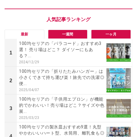
最新
一週間
一ヶ月
100均セリアの「パラコード」おすすめ3
選！ 売り場はどこ？ ダイソーにもあ
1
る？...
2024/12/29
100均セリアの「折りたたみハンガー」は
小さくできて持ち運び楽！旅先での洗濯◎
2
便...
2025/04/07
100均セリアの「子供用エプロン」が機能
的でかわいい！売り場はどこ？サイズや色
3
展...
2025/03/23
100均セリアの製氷皿おすすめ9選！丸型
やかわいいハート型、水筒用、離乳食も◎
4