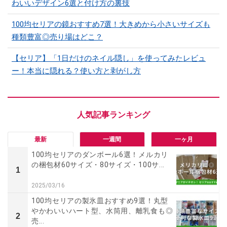
わいいデザイン6選と付け方の裏技
100均セリアの鏡おすすめ7選！大きめから小さいサイズも
種類豊富◎売り場はどこ？
【セリア】「1日だけのネイル隠し」を使ってみたレビュ
ー！本当に隠れる？使い方と剥がし方
最新
一週間
一ヶ月
100均セリアのダンボール6選！メルカリ
の梱包材60サイズ・80サイズ・100サ...
1
2025/03/16
100均セリアの製氷皿おすすめ9選！丸型
やかわいいハート型、水筒用、離乳食も◎
2
売...