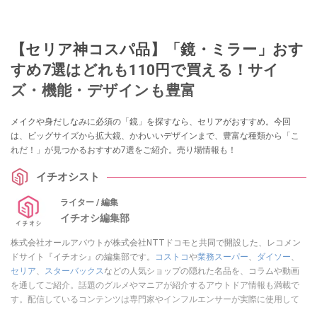
【セリア神コスパ品】「鏡・ミラー」おす
すめ7選はどれも110円で買える！サイ
ズ・機能・デザインも豊富
メイクや身だしなみに必須の「鏡」を探すなら、セリアがおすすめ。今回
は、ビッグサイズから拡大鏡、かわいいデザインまで、豊富な種類から「こ
れだ！」が見つかるおすすめ7選をご紹介。売り場情報も！
イチオシスト
ライター / 編集
イチオシ編集部
株式会社オールアバウトが株式会社NTTドコモと共同で開設した、レコメン
ドサイト『イチオシ』の編集部です。
コストコ
や
業務スーパー
、
ダイソー
、
セリア
、
スターバックス
などの人気ショップの隠れた名品を、コラムや動画
を通してご紹介。話題のグルメやマニアが紹介するアウトドア情報も満載で
す。配信しているコンテンツは専門家やインフルエンサーが実際に使用して
レビューしています。毎日トレンド情報をお届けしているので、ぜひ
Google