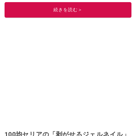
ニュースでフォロー
してください！
続きを読む＞
このイチオシストの他の記事を読む
100均セリアの「剥がせるジェルネイル」