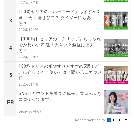
2025/03/10
100均セリアの「パラコード」おすすめ3
選！ 売り場はどこ？ ダイソーにもあ
3
る？...
2024/12/29
【100均】セリアの「クリップ」おしゃれ
でかわいい22選！大きい？勉強に使え
4
る？
2024/05/07
100均セリアの爪やすりおすすめ5選！ど
こに売ってる？使い方は？硬い爪にガラス
5
◎
2025/01/18
SNSアカウントを着実に成長。実はみんな
ココ使ってます。
PR
Dreaw合同会社
Recommended by