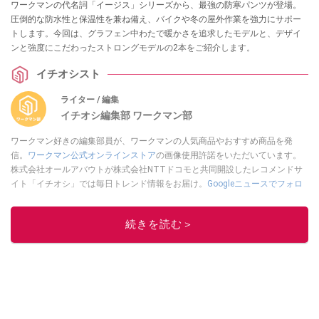
ワークマンの代名詞「イージス」シリーズから、最強の防寒パンツが登場。
圧倒的な防水性と保温性を兼ね備え、バイクや冬の屋外作業を強力にサポー
トします。今回は、グラフェン中わたで暖かさを追求したモデルと、デザイ
ンと強度にこだわったストロングモデルの2本をご紹介します。
イチオシスト
ライター / 編集
イチオシ編集部 ワークマン部
ワークマン好きの編集部員が、ワークマンの人気商品やおすすめ商品を発
信。
ワークマン公式オンラインストア
の画像使用許諾をいただいています。
株式会社オールアバウトが株式会社NTTドコモと共同開設したレコメンドサ
イト「イチオシ」では毎日トレンド情報をお届け。
Googleニュースでフォロ
ー
してください！
このイチオシストの他の記事を読む
続きを読む＞