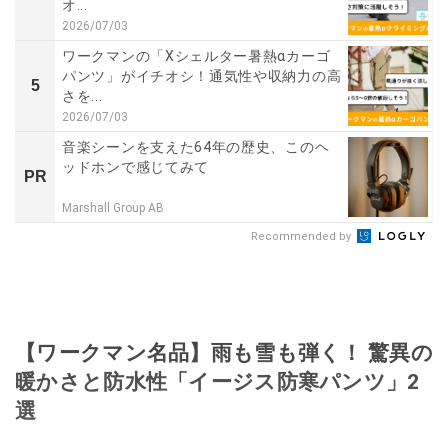
オ...
2026/07/03
ワークマンの「Xシェルター暑熱αカーゴ
パンツ」がイチオシ！通気性や収納力の高
5
さを...
2026/07/03
音楽シーンを支えた64年の歴史、このヘ
ッドホンで感じてみて
PR
Marshall Group AB
Recommended by
【ワークマン名品】雨も雪も弾く！ 驚異の
暖かさと防水性「イージス防寒パンツ」2
選