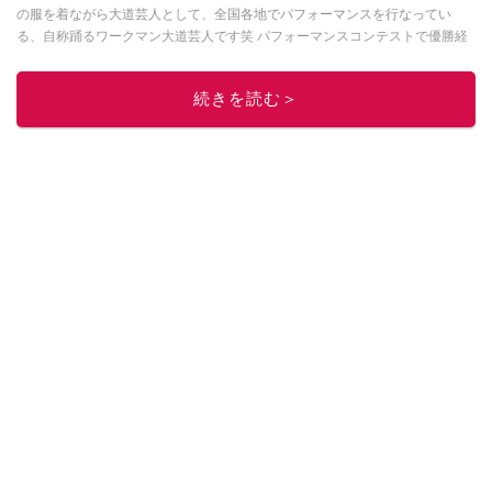
の服を着ながら大道芸人として、全国各地でパフォーマンスを行なってい
る、自称踊るワークマン大道芸人です笑 パフォーマンスコンテストで優勝経
験のあるパフォーマーが、本当に使える商品を紹介します。 商品を紹介して
いく中で、視聴者様に商品の良さを感じでもらえるような動画を作成してい
続きを読む＞
きたいと思います。大道芸人ルークは
こちら
から！
このイチオシストの他の記事を読む