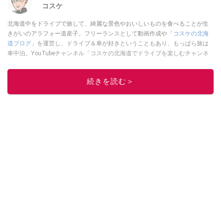
コスケ
北海道中をドライブで旅して、綺麗な景色やおいしいものを食べることが生
きがいのアラフォー道産子。フリーランスとして動画作成や
「コスケの北海
道ブログ」
を運営し、ドライブ＆車が好きということもあり、もっぱら旅は
車中泊。YouTubeチャンネル「コスケの北海道でドライブを楽しむチャンネ
ル」では、北海道の情報や車中泊の様子、旅だけではなく車のレポートなど
も配信中。
続きを読む＞
このイチオシストの他の記事を読む