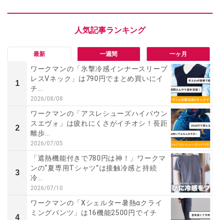
最新
一週間
一ヶ月
ワークマンの「氷撃冷感インナースリーブ
レスVネック」は790円でまとめ買いにイ
1
チ...
2026/08/08
ワークマンの「アスレシューズハイバウン
スエヴォ」は疲れにくさがイチオシ！長距
2
離歩...
2026/07/05
「遮熱機能付きで780円は神！」ワークマ
ンの“夏専用Tシャツ”は接触冷感と持続
3
冷...
2026/07/10
ワークマンの「Xシェルター暑熱αクライ
ミングパンツ」は16機能2500円でイチ
4