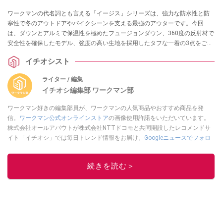
ワークマンの代名詞とも言える「イージス」シリーズは、強力な防水性と防
寒性で冬のアウトドアやバイクシーンを支える最強のアウターです。今回
は、ダウンとアルミで保温性を極めたフュージョンダウン、360度の反射材で
安全性を確保したモデル、強度の高い生地を採用したタフな一着の3点をご紹
介します。
イチオシスト
ライター / 編集
イチオシ編集部 ワークマン部
ワークマン好きの編集部員が、ワークマンの人気商品やおすすめ商品を発
信。
ワークマン公式オンラインストア
の画像使用許諾をいただいています。
株式会社オールアバウトが株式会社NTTドコモと共同開設したレコメンドサ
イト「イチオシ」では毎日トレンド情報をお届け。
Googleニュースでフォロ
ー
してください！
このイチオシストの他の記事を読む
続きを読む＞