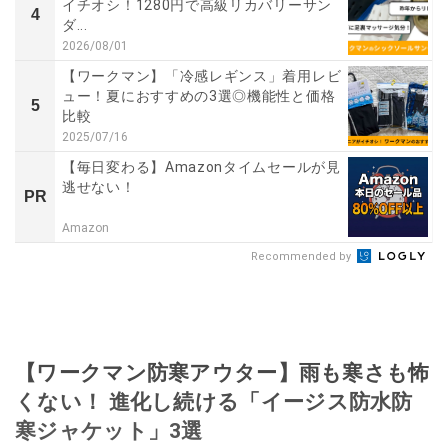
イチオシ！1280円で高級リカバリーサン
4
ダ...
2026/08/01
【ワークマン】「冷感レギンス」着用レビ
ュー！夏におすすめの3選◎機能性と価格
5
比較
2025/07/16
【毎日変わる】Amazonタイムセールが見
逃せない！
PR
Amazon
Recommended by
【ワークマン防寒アウター】雨も寒さも怖
くない！ 進化し続ける「イージス防水防
寒ジャケット」3選