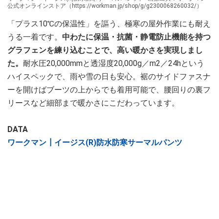
公式オンラインストア（https://workman.jp/shop/g/g2300068260032/）
「プラス10℃の保温性」を謳う、極寒の屋外作業にも耐え
うる一着です。
中わたに保温・抗菌・静電防止機能を持つ
グラフェンを練り込むことで、高い暖かさを実現しまし
た。
耐水圧20,000mmと透湿度20,000g／m2／24hという
ハイスペックで、雨や雪の日も安心。裾のサイドファスナ
ーを開けばブーツの上からでも着用可能で、腰回りの裏フ
リースなど細部まで暖かさにこだわっています。
DATA
ワークマン┃イージス(R)防水防寒サーマルパンツ