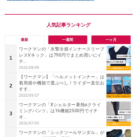
最新
一週間
一ヶ月
ワークマンの「氷撃冷感インナースリーブ
レスVネック」は790円でまとめ買いにイ
1
チ...
2026/08/08
【ワークマン】「ヘルメットインナー」は
着用感や機能で選ぶべし！ライダー直伝お
2
すす...
2025/09/27
ワークマンの「Xシェルター暑熱αクライ
ミングパンツ」は16機能2500円でイチ
3
オ...
2026/07/03
ワークマンの「シックソールサンダル」が