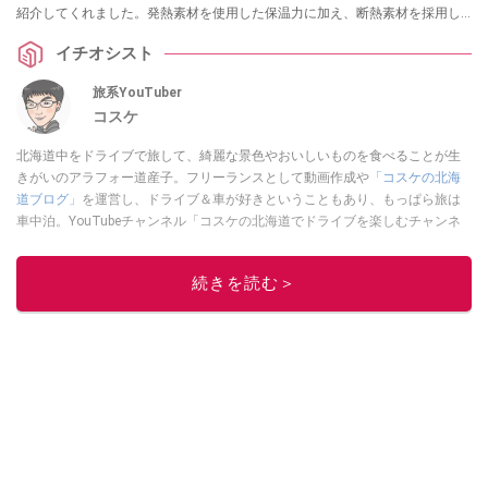
紹介してくれました。発熱素材を使用した保温力に加え、断熱素材を採用し
た高機能アイテムなんだとか。ぜひチェックしてみてください。
イチオシスト
旅系YouTuber
コスケ
北海道中をドライブで旅して、綺麗な景色やおいしいものを食べることが生
きがいのアラフォー道産子。フリーランスとして動画作成や
「コスケの北海
道ブログ」
を運営し、ドライブ＆車が好きということもあり、もっぱら旅は
車中泊。YouTubeチャンネル「コスケの北海道でドライブを楽しむチャンネ
ル」では、北海道の情報や車中泊の様子、旅だけではなく車のレポートなど
も配信中。
続きを読む＞
このイチオシストの他の記事を読む