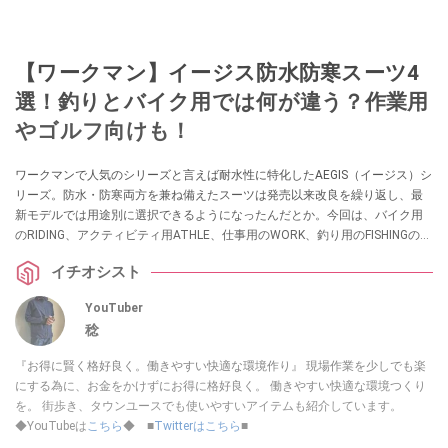
【ワークマン】イージス防水防寒スーツ4
選！釣りとバイク用では何が違う？作業用
やゴルフ向けも！
ワークマンで人気のシリーズと言えば耐水性に特化したAEGIS（イージス）シ
リーズ。防水・防寒両方を兼ね備えたスーツは発売以来改良を繰り返し、最
新モデルでは用途別に選択できるようになったんだとか。今回は、バイク用
のRIDING、アクティビティ用ATHLE、仕事用のWORK、釣り用のFISHINGの4
つのモデルを、ワークマンの商品に詳しい稔さんが紹介してくれました。そ
イチオシスト
れぞれの機能やデザインが気になっている方は、ぜひ参考にしてみてくださ
い。
YouTuber
稔
『お得に賢く格好良く。働きやすい快適な環境作り』 現場作業を少しでも楽
にする為に、お金をかけずにお得に格好良く。 働きやすい快適な環境つくり
を。 街歩き、タウンユースでも使いやすいアイテムも紹介しています。
◆YouTubeは
こちら
◆ ■
Twitterはこちら
■