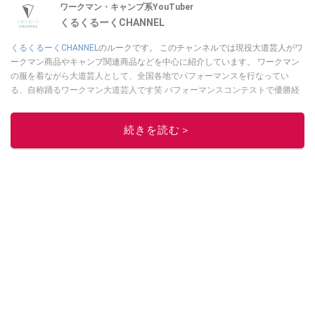
ワークマン・キャンプ系YouTuber
くるくるーくCHANNEL
くるくるーくCHANNEL
のルークです。 このチャンネルでは現役大道芸人がワ
ークマン商品やキャンプ関連商品などを中心に紹介しています。 ワークマン
の服を着ながら大道芸人として、全国各地でパフォーマンスを行なってい
る、自称踊るワークマン大道芸人です笑 パフォーマンスコンテストで優勝経
験のあるパフォーマーが、本当に使える商品を紹介します。 商品を紹介して
いく中で、視聴者様に商品の良さを感じでもらえるような動画を作成してい
続きを読む＞
きたいと思います。大道芸人ルークは
こちら
から！
このイチオシストの他の記事を読む