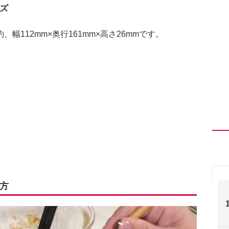
ズ
112mm×奥行161mm×高さ26mmです。
方