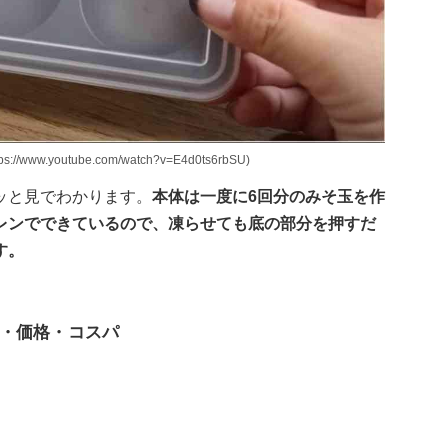
.youtube.com/watch?v=E4d0ts6rbSU)
ッと見でわかります。
本体は一度に6回分のみそ玉を作
レンでできているので、凍らせても底の部分を押すだ
す。
・価格・コスパ