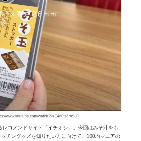
.youtube.com/watch?v=E4d0ts6rbSU)
るレコメンドサイト「イチオシ」。今回はみそ汁をも
キッチングッズを知りたい方に向けて、100均マニアの