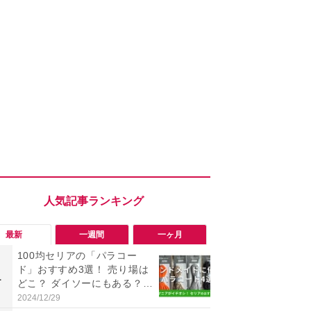
最新
一週間
一ヶ月
100均セリアの「パラコー
「勝手にデ
ド」おすすめ3選！ 売り場は
る!?」Win
1
1
どこ？ ダイソーにもある？
オフにして最
色・長さ・太さも種類豊富
身を守る技
2024/12/29
2026/08/05