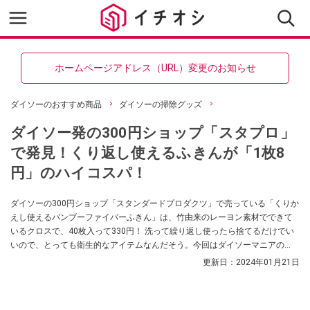
ホームページアドレス（URL）変更のお知らせ
ダイソーのおすすめ商品
ダイソーの掃除グッズ
ダイソー発の300円ショップ「スタプロ」
で発見！くり返し使えるふきんが「1枚8
円」のハイコスパ！
ダイソーの300円ショップ「スタンダードプロダクツ」で売っている「くりか
えし使えるバンブーファイバーふきん」は、竹由来のレーヨン素材でできて
いるクロスで、40枚入って330円！ 洗って繰り返し使ったら捨てるだけでい
いので、とっても衛生的なアイテムなんだそう。今回はダイソーマニアの
「暮らし。すきなもんちゅーぶ」さんがスタンダードプロダクツの「くりか
更新日：
2024年01月21日
えし使えるバンブーファイバーふきん」の魅力を紹介してくれましたので、
ぜひ参考にしてみてくださいね。