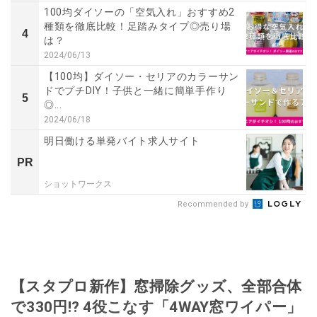
100均ダイソーの「空気入れ」おすすめ2
種類を徹底比較！足踏みタイプ◎売り場
4
は？
2024/06/13
【100均】ダイソー・セリアのカラーサン
ドでプチDIY！子供と一緒に簡単手作り
5
◎...
2024/06/18
明日働ける単発バイト求人サイト
PR
ショットワークス
Recommended by
【スタプロ新作】窓掃除グッズ、全部合体
で330円!? 4役こなす「4WAY窓ワイパー」