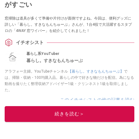
がすごい
窓掃除は道具が多くて準備や片付けが面倒ですよね。今回は、便利グッズに
詳しい「暮らし。すきなもんちゅーぶ」さんが、1台4役で大活躍するスタプ
ロの「4WAY 窓ワイパー」を紹介してくれました！
イチオシスト
暮らし系YouTuber
暮らし。すきなもんちゅーぶ
アラフォー主婦。YouTubeチャンネル
【暮らし。すきなもんちゅーぶ】
で
は、掃除・収納・100均購入品。暮らしの中で好きな物だけを配信。為になる
動画を撮りたく整理収納アドバイザー1級・クリンネスト1級を取得しまし
た。
このイチオシストの他の記事を読む
続きを読む＞