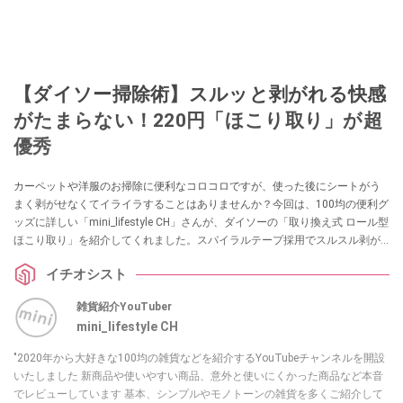
【ダイソー掃除術】スルッと剥がれる快感
がたまらない！220円「ほこり取り」が超
優秀
カーペットや洋服のお掃除に便利なコロコロですが、使った後にシートがう
まく剥がせなくてイライラすることはありませんか？今回は、100均の便利グ
ッズに詳しい「mini_lifestyle CH」さんが、ダイソーの「取り換え式 ロール型
ほこり取り」を紹介してくれました。スパイラルテープ採用でスルスル剥が
せる、お掃除のプチストレスを解消してくれる優秀アイテムです。日々のお
イチオシスト
掃除を快適にしたい方は必見です！
雑貨紹介YouTuber
mini_lifestyle CH
"2020年から大好きな100均の雑貨などを紹介するYouTubeチャンネルを開設
いたしました 新商品や使いやすい商品、意外と使いにくかった商品など本音
でレビューしています 基本、シンプルやモノトーンの雑貨を多くご紹介して