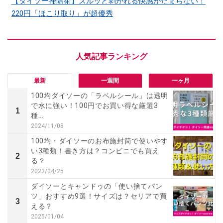
【ダイソー掃除術】スルッと剥がれる快感がたまらない！
220円「ほこり取り」が超優秀
最新
一週間
一ヶ月
100均ダイソーの「ラベルシール」は透明
で水に強い！100円でお買い得な厳選3
1
種...
2024/11/08
100均・ダイソーのお布施封筒で使いやす
い3種類！書き方は？コンビニでも買え
2
る？
2023/04/25
ダイソーとキャンドゥの「使い捨てパン
ツ」おすすめ9選！サイズは？セリアで買
3
える？
2025/01/04