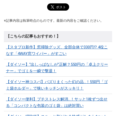
※記事内容は執筆時点のものです。最新の内容をご確認ください。
【こちらの記事もおすすめ！】
【スタプロ新作】窓掃除グッズ、全部合体で330円!? 4役こ
なす「4WAY窓ワイパー」がすごい
【ダイソー】“出しっぱなしが”正解？550円の「卓上クリー
ナー」でゴミを一瞬で撃退！
【ダイソー神コスパ】バズりまくった幻の品…！550円「ゴ
ミ袋ホルダー」で狭いキッチンがスッキリ！
【ダイソー便利】プチストレス解消…！サッと1枚ずつ出せ
る「コンパクトな包装のゴミ袋」は絶対買い