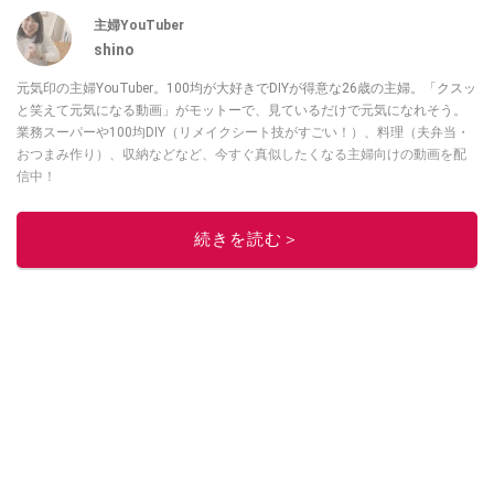
主婦YouTuber
shino
元気印の主婦YouTuber。100均が大好きでDIYが得意な26歳の主婦。「クスッ
と笑えて元気になる動画」がモットーで、見ているだけで元気になれそう。
業務スーパーや100均DIY（リメイクシート技がすごい！）、料理（夫弁当・
おつまみ作り）、収納などなど、今すぐ真似したくなる主婦向けの動画を配
信中！
このイチオシストの他の記事を読む
続きを読む＞