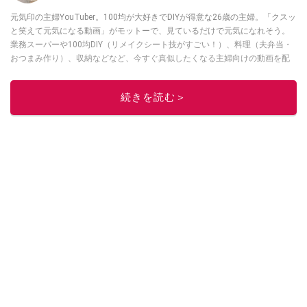
元気印の主婦YouTuber。100均が大好きでDIYが得意な26歳の主婦。「クスッ
と笑えて元気になる動画」がモットーで、見ているだけで元気になれそう。
業務スーパーや100均DIY（リメイクシート技がすごい！）、料理（夫弁当・
おつまみ作り）、収納などなど、今すぐ真似したくなる主婦向けの動画を配
信中！
このイチオシストの他の記事を読む
続きを読む＞