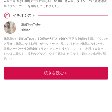
んか？今回は100均グッズに詳しい「shino」さんが、ダイソーの「乾電池式
卓上クリーナー」を紹介してくれました。
イチオシスト
主婦YouTuber
shino
元気印の主婦YouTuber。100均が大好きでDIYが得意な26歳の主婦。「クスッ
と笑えて元気になる動画」がモットーで、見ているだけで元気になれそう。
業務スーパーや100均DIY（リメイクシート技がすごい！）、料理（夫弁当・
おつまみ作り）、収納などなど、今すぐ真似したくなる主婦向けの動画を配
信中！
このイチオシストの他の記事を読む
続きを読む＞