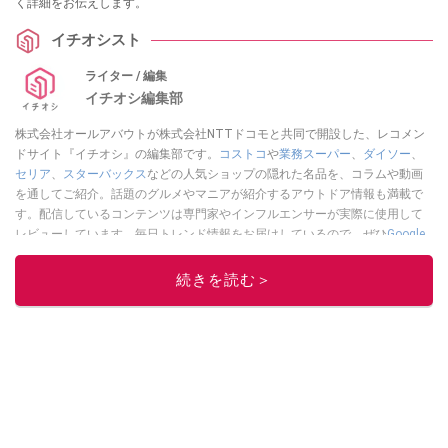
く詳細をお伝えします。
イチオシスト
ライター / 編集
イチオシ編集部
株式会社オールアバウトが株式会社NTTドコモと共同で開設した、レコメン
ドサイト『イチオシ』の編集部です。
コストコ
や
業務スーパー
、
ダイソー
、
セリア
、
スターバックス
などの人気ショップの隠れた名品を、コラムや動画
を通してご紹介。話題のグルメやマニアが紹介するアウトドア情報も満載で
す。配信しているコンテンツは専門家やインフルエンサーが実際に使用して
レビューしています。毎日トレンド情報をお届けしているので、ぜひ
Google
ニュースでフォロー
してください！
続きを読む＞
このイチオシストの他の記事を読む