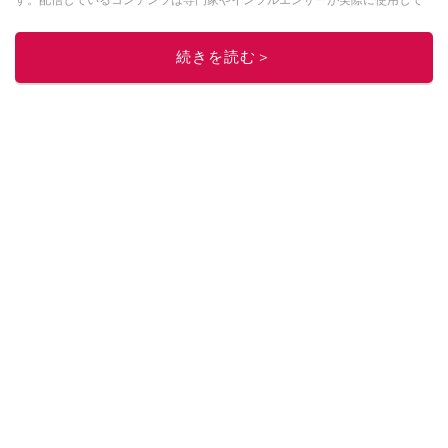
レビューしています。毎日トレンド情報をお届けしているので、ぜひ
Google
ニュースでフォロー
してください！
続きを読む＞
このイチオシストの他の記事を読む