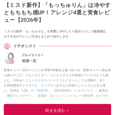
【ミスド新作】「もっちゅりん」は冷やす
ともちもち感UP！アレンジ4選と実食レビ
ュー【2026年】
ミスドの新作「もっちゅりん」を実際に冷やしたり温めたりして徹底検証。
おすすめのアレンジ方法もまとめて紹介します。
イチオシスト
グルメライター
相場一花
飲食チェーン店のメニューを年間100食以上食べ比べる、飲食チェーン店お持
ち帰りマニア。グルメライター。コンビニグルメや地域スーパーグルメも楽
しむ。
Yahoo！ニュースエキスパートクリエイター
としても活動中。また、
久世福商店やトライアル、ワークマン女子など話題のショップにも足を運
ぶ。晋遊舎「LDK」や
「360LiFE」
、KADOKAWA
「レタスクラブ」
、集英社
「週刊プレイボーイ」、宝島社「おいしい！ シャトレーゼBOOK」などでグ
ルメライター、食の専門家として出演実績あり。
このイチオシストの他の記事を読む
続きを読む＞