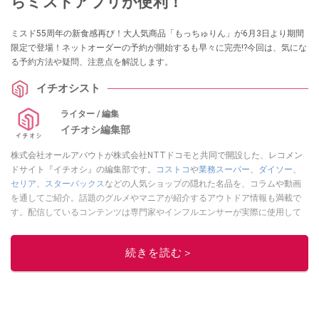
らミスドアプリが便利！
ミスド55周年の新食感再び！大人気商品「もっちゅりん」が6月3日より期間
限定で登場！ネットオーダーの予約が開始するも早々に完売!?今回は、気にな
る予約方法や疑問、注意点を解説します。
イチオシスト
ライター / 編集
イチオシ編集部
株式会社オールアバウトが株式会社NTTドコモと共同で開設した、レコメン
ドサイト『イチオシ』の編集部です。
コストコ
や
業務スーパー
、
ダイソー
、
セリア
、
スターバックス
などの人気ショップの隠れた名品を、コラムや動画
を通してご紹介。話題のグルメやマニアが紹介するアウトドア情報も満載で
す。配信しているコンテンツは専門家やインフルエンサーが実際に使用して
レビューしています。毎日トレンド情報をお届けしているので、ぜひ
Google
ニュースでフォロー
してください！
続きを読む＞
このイチオシストの他の記事を読む