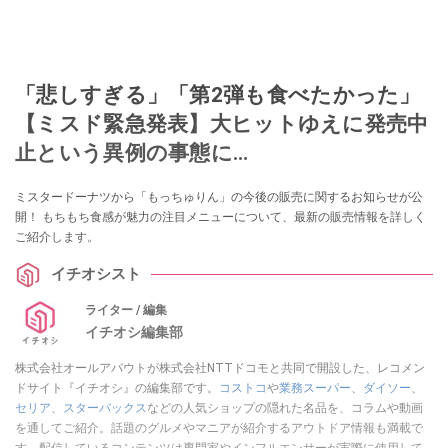
「悲しすぎる」「第2弾も食べたかった」
【ミスド緊急発表】大ヒットゆえに発売中
止という異例の事態に…
ミスタードーナツから「もっちゅりん」の今後の販売に関するお知らせが公
開！ もちもち食感が魅力の注目メニューについて、最新の販売情報を詳しく
ご紹介します。
イチオシスト
ライター / 編集
イチオシ編集部
株式会社オールアバウトが株式会社NTTドコモと共同で開設した、レコメン
ドサイト『イチオシ』の編集部です。
コストコ
や
業務スーパー
、
ダイソー
、
セリア
、
スターバックス
などの人気ショップの隠れた名品を、コラムや動画
を通してご紹介。話題のグルメやマニアが紹介するアウトドア情報も満載で
す。配信しているコンテンツは専門家やインフルエンサーが実際に使用して