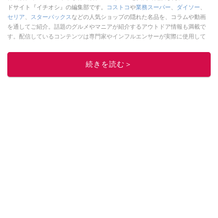
ドサイト『イチオシ』の編集部です。
コストコ
や
業務スーパー
、
ダイソー
、
セリア
、
スターバックス
などの人気ショップの隠れた名品を、コラムや動画
を通してご紹介。話題のグルメやマニアが紹介するアウトドア情報も満載で
す。配信しているコンテンツは専門家やインフルエンサーが実際に使用して
レビューしています。毎日トレンド情報をお届けしているので、ぜひ
Google
ニュースでフォロー
してください！
続きを読む＞
このイチオシストの他の記事を読む