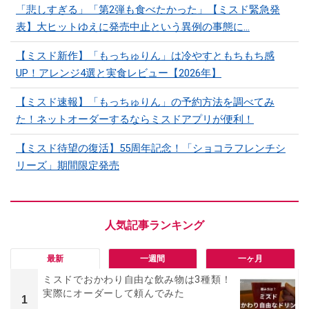
「悲しすぎる」「第2弾も食べたかった」【ミスド緊急発
表】大ヒットゆえに発売中止という異例の事態に…
【ミスド新作】「もっちゅりん」は冷やすともちもち感
UP！アレンジ4選と実食レビュー【2026年】
【ミスド速報】「もっちゅりん」の予約方法を調べてみ
た！ネットオーダーするならミスドアプリが便利！
【ミスド待望の復活】55周年記念！「ショコラフレンチシ
リーズ」期間限定発売
最新
一週間
一ヶ月
ミスドでおかわり自由な飲み物は3種類！
実際にオーダーして頼んでみた
1