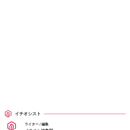
イチオシスト
ライター / 編集