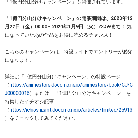
「1億円分山分けキャンペーン」も開催されています。
「1億円分山分けキャンペーン」の開催期間は、2023年12
月22日（金）00:00～2024年1月9日（火）23:59まで！
気
になっていたあの作品をお得に読めるチャンス！
こちらのキャンペーンは、特設サイトでエントリーが必須
になります。
詳細は「1億円分山分けキャンペーン」の特設ページ
（
https://animestore.docomo.ne.jp/animestore/book/CJ/C
J00000016
）または、「1億円分山分けキャンペーン」を
特集したイチオシ記事
（
https://ichioshi.smt.docomo.ne.jp/articles/limited/25913
）をチェックしてみてください。