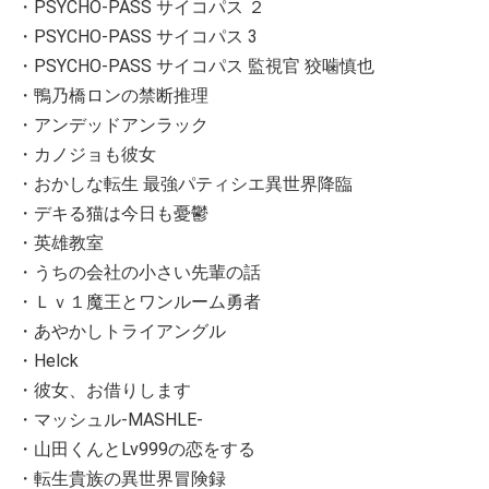
・PSYCHO-PASS サイコパス ２
・PSYCHO-PASS サイコパス 3
・PSYCHO-PASS サイコパス 監視官 狡噛慎也
・鴨乃橋ロンの禁断推理
・アンデッドアンラック
・カノジョも彼女
・おかしな転生 最強パティシエ異世界降臨
・デキる猫は今日も憂鬱
・英雄教室
・うちの会社の小さい先輩の話
・Ｌｖ１魔王とワンルーム勇者
・あやかしトライアングル
・Helck
・彼女、お借りします
・マッシュル-MASHLE-
・山田くんとLv999の恋をする
・転生貴族の異世界冒険録