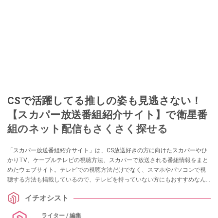
CSで活躍してる推しの姿も見逃さない！
【スカパー放送番組紹介サイト】で衛星番
組のネット配信もさくさく探せる
「スカパー放送番組紹介サイト」は、CS放送好きの方に向けたスカパーやひ
かりTV、ケーブルテレビの視聴方法、スカパーで放送される番組情報をまと
めたウェブサイト。テレビでの視聴方法だけでなく、スマホやパソコンで視
聴する方法も掲載しているので、テレビを持っていない方にもおすすめなん
です。
イチオシスト
ライター / 編集