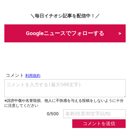
＼毎日イチオシ記事を配信中！／
Googleニュースでフォローする