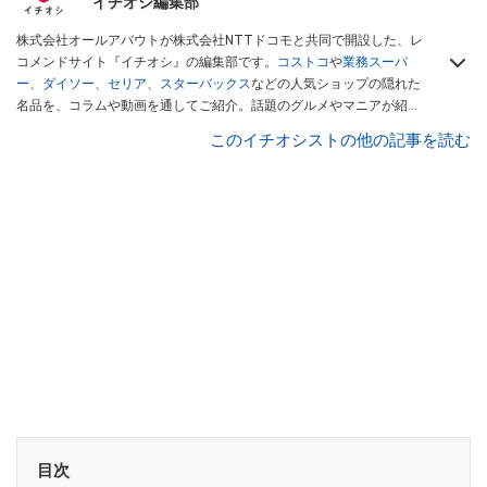
イチオシ編集部
株式会社オールアバウトが株式会社NTTドコモと共同で開設した、レ
コメンドサイト『イチオシ』の編集部です。
コストコ
や
業務スーパ
ー
、
ダイソー
、
セリア
、
スターバックス
などの人気ショップの隠れた
名品を、コラムや動画を通してご紹介。話題のグルメやマニアが紹介
するアウトドア情報も満載です。配信しているコンテンツは専門家や
このイチオシストの他の記事を読む
インフルエンサーが実際に使用してレビューしています。毎日トレン
ド情報をお届けしているので、ぜひ
Googleニュースでフォロー
してく
ださい！
目次