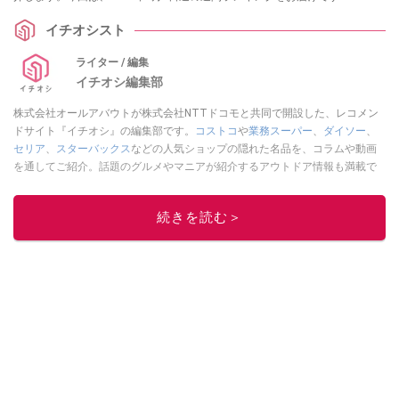
イチオシスト
ライター / 編集
イチオシ編集部
株式会社オールアバウトが株式会社NTTドコモと共同で開設した、レコメン
ドサイト『イチオシ』の編集部です。
コストコ
や
業務スーパー
、
ダイソー
、
セリア
、
スターバックス
などの人気ショップの隠れた名品を、コラムや動画
を通してご紹介。話題のグルメやマニアが紹介するアウトドア情報も満載で
す。配信しているコンテンツは専門家やインフルエンサーが実際に使用して
レビューしています。毎日トレンド情報をお届けしているので、ぜひ
Google
続きを読む＞
ニュースでフォロー
してください！
このイチオシストの他の記事を読む