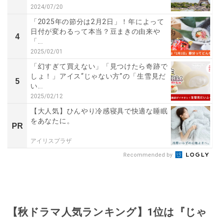
2024/07/20
「2025年の節分は2月2日」！年によって
日付が変わるって本当？豆まきの由来や
4
「...
2025/02/01
「幻すぎて買えない」「見つけたら奇跡で
しょ！」アイス“じゃない方”の「生雪見だ
5
い...
2025/02/12
【大人気】ひんやり冷感寝具で快適な睡眠
をあなたに。
PR
アイリスプラザ
Recommended by
【秋ドラマ人気ランキング】1位は『じゃ