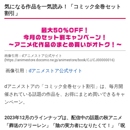
気になる作品を一気読み！「コミック全巻セット
割引」
画像引用：dアニメストア公式サイト
(https://animestore.docomo.ne.jp/animestore/book/CJ/CJ00000016)
画像引用：
dアニメストア公式サイト
dアニメストアの「コミック全巻セット割引」は、毎月開
催されている話題の作品を、お得にまとめ買いできるキャ
ンペーン。
2023年12月のラインナップは、配信中の話題の秋アニメ
「葬送のフリーレン」「陰の実力者になりたくて！」「呪