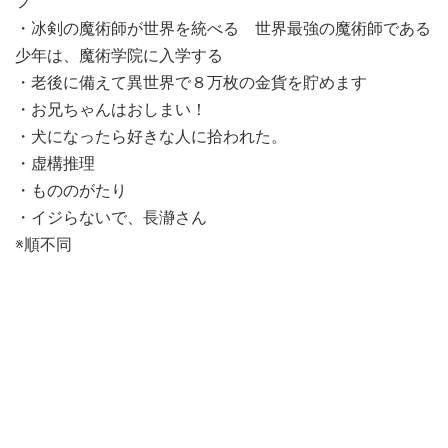
フ
・冰剣の魔術師が世界を統べる 世界最強の魔術師である
少年は、魔術学院に入学する
・老後に備えて異世界で８万枚の金貨を貯めます
・お兄ちゃんはおしまい！
・犬になったら好きな人に拾われた。
・虚構推理
・もののがたり
・イジらないで、長瀞さん
※順不同