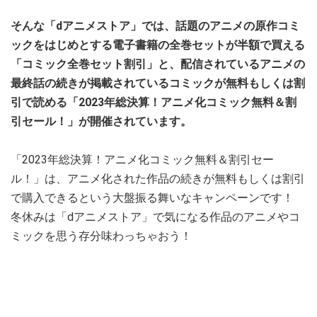
そんな「dアニメストア」では、話題のアニメの原作コミ
ックをはじめとする電子書籍の全巻セットが半額で買える
「コミック全巻セット割引」と、配信されているアニメの
最終話の続きが掲載されているコミックが無料もしくは割
引で読める「2023年総決算！アニメ化コミック無料＆割
引セール！」が開催されています。
「2023年総決算！アニメ化コミック無料＆割引セー
ル！」は、アニメ化された作品の続きが無料もしくは割引
で購入できるという大盤振る舞いなキャンペーンです！
冬休みは「dアニメストア」で気になる作品のアニメやコ
ミックを思う存分味わっちゃおう！