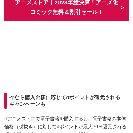
アニメストア┃2023年総決算！アニメ化
コミック無料＆割引セール！
今なら購入金額に応じてdポイントが還元される
キャンペーンも！
dアニメストアで電子書籍を購入すると、電子書籍の本体
価格（税抜き）に対してdポイントが最大70％還元される