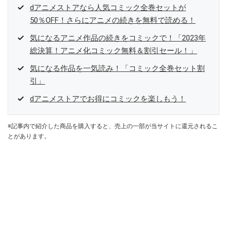
dアニメストアなら人気コミック全巻セットが
50％OFF！さらにアニメの続きを無料で読める！
気になるアニメ作品の続きをコミックで！「2023年
総決算！アニメ化コミック無料＆割引セール！」
気になる作品を一気読み！「コミック全巻セット割
引」
dアニメストアでお得にコミックを楽しもう！
※記事内で紹介した商品を購入すると、売上の一部が当サイトに還元されるこ
とがあります。