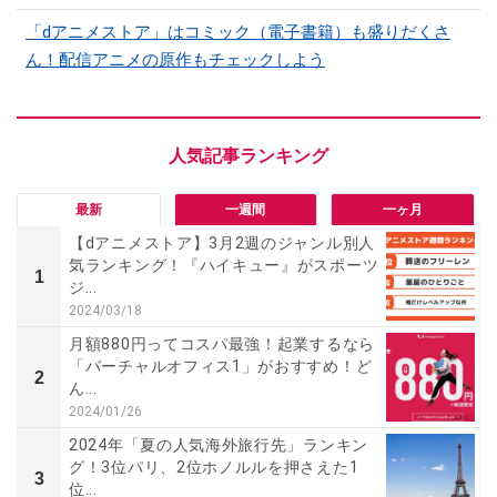
「dアニメストア」はコミック（電子書籍）も盛りだくさ
ん！配信アニメの原作もチェックしよう
最新
一週間
一ヶ月
【dアニメストア】3月2週のジャンル別人
気ランキング！『ハイキュー』がスポーツ
1
ジ...
2024/03/18
月額880円ってコスパ最強！起業するなら
「バーチャルオフィス1」がおすすめ！ど
2
ん...
2024/01/26
2024年「夏の人気海外旅行先」ランキン
グ！3位パリ、2位ホノルルを押さえた1
3
位...