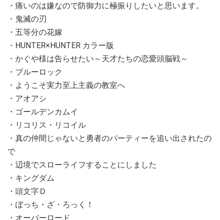
・痛いのは嫌なので防御力に極振りしたいと思います。
・鬼滅の刃
・五等分の花嫁
・HUNTER×HUNTER カラー版
・かぐや様は告らせたい～天才たちの恋愛頭脳戦～
・ブルーロック
・ようこそ実力至上主義の教室へ
・アオアシ
・ゴールデンカムイ
・リコリス・リコイル
・真の仲間じゃないと勇者のパーティーを追い出されたの
で
・辺境でスローライフすることにしました
・キングダム
・頭文字Ｄ
・ぼっち・ざ・ろっく！
・オーバーロード