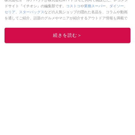
ドサイト『イチオシ』の編集部です。
コストコ
や
業務スーパー
、
ダイソー
、
セリア
、
スターバックス
などの人気ショップの隠れた名品を、コラムや動画
を通してご紹介。話題のグルメやマニアが紹介するアウトドア情報も満載で
す。配信しているコンテンツは専門家やインフルエンサーが実際に使用して
レビューしています。毎日トレンド情報をお届けしているので、ぜひ
Google
続きを読む＞
ニュースでフォロー
してください！
このイチオシストの他の記事を読む