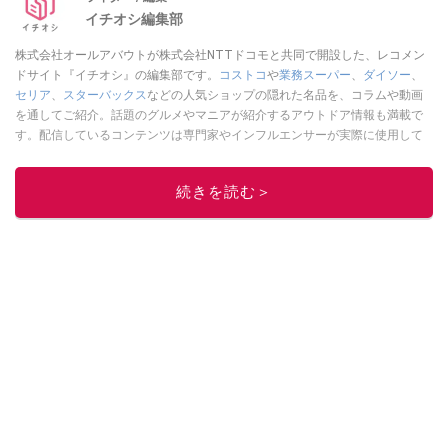
イチオシ編集部
株式会社オールアバウトが株式会社NTTドコモと共同で開設した、レコメン
ドサイト『イチオシ』の編集部です。
コストコ
や
業務スーパー
、
ダイソー
、
セリア
、
スターバックス
などの人気ショップの隠れた名品を、コラムや動画
を通してご紹介。話題のグルメやマニアが紹介するアウトドア情報も満載で
す。配信しているコンテンツは専門家やインフルエンサーが実際に使用して
レビューしています。毎日トレンド情報をお届けしているので、ぜひ
Google
ニュースでフォロー
してください！
続きを読む＞
このイチオシストの他の記事を読む