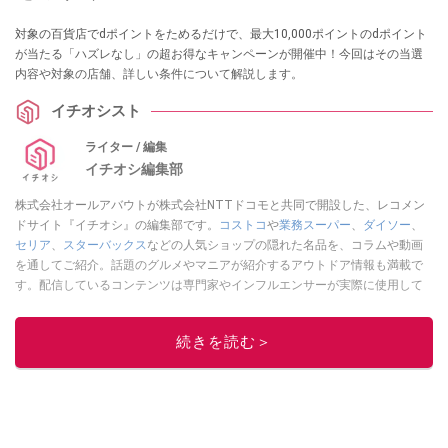
対象の百貨店でdポイントをためるだけで、最大10,000ポイントのdポイント
が当たる「ハズレなし」の超お得なキャンペーンが開催中！今回はその当選
内容や対象の店舗、詳しい条件について解説します。
イチオシスト
ライター / 編集
イチオシ編集部
株式会社オールアバウトが株式会社NTTドコモと共同で開設した、レコメン
ドサイト『イチオシ』の編集部です。
コストコ
や
業務スーパー
、
ダイソー
、
セリア
、
スターバックス
などの人気ショップの隠れた名品を、コラムや動画
を通してご紹介。話題のグルメやマニアが紹介するアウトドア情報も満載で
す。配信しているコンテンツは専門家やインフルエンサーが実際に使用して
レビューしています。毎日トレンド情報をお届けしているので、ぜひ
Google
ニュースでフォロー
してください！
続きを読む＞
このイチオシストの他の記事を読む