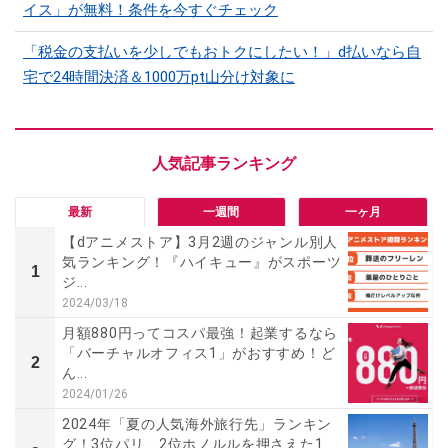
イス」が無料！条件を今すぐチェック
「税金の支払いを少しでもおトクにしたい！」d払いなら自
宅で24時間決済＆1000万pt山分け対象に
最新
一週間
一ヶ月
【dアニメストア】3月2週のジャンル別人
気ランキング！『ハイキュー』がスポーツ
1
ジ...
2024/03/18
月額880円ってコスパ最強！起業するなら
「バーチャルオフィス1」がおすすめ！ど
2
ん...
2024/01/26
2024年「夏の人気海外旅行先」ランキン
グ！3位パリ、2位ホノルルを押さえた1