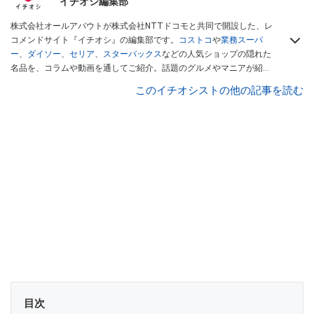
イチオシ編集部
株式会社オールアバウトが株式会社NTTドコモと共同で開設した、レ
コメンドサイト『イチオシ』の編集部です。
コストコ
や
業務スーパ
ー
、
ダイソー
、
セリア
、
スターバックス
などの人気ショップの隠れた
名品を、コラムや動画を通してご紹介。話題のグルメやマニアが紹介
するアウトドア情報も満載です。配信しているコンテンツは専門家や
このイチオシストの他の記事を読む
インフルエンサーが実際に使用してレビューしています。毎日トレン
ド情報をお届けしているので、ぜひ
Googleニュースでフォロー
してく
ださい！
目次