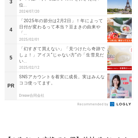
3
位...
2024/07/20
「2025年の節分は2月2日」！年によって
日付が変わるって本当？豆まきの由来や
4
「...
2025/02/01
「幻すぎて買えない」「見つけたら奇跡で
しょ！」アイス“じゃない方”の「生雪見だ
5
い...
2025/02/12
SNSアカウントを着実に成長。実はみんな
ココ使ってます。
PR
Dreaw合同会社
Recommended by