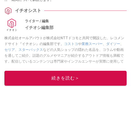
イチオシスト
ライター / 編集
イチオシ編集部
株式会社オールアバウトが株式会社NTTドコモと共同で開設した、レコメン
ドサイト『イチオシ』の編集部です。
コストコ
や
業務スーパー
、
ダイソー
、
セリア
、
スターバックス
などの人気ショップの隠れた名品を、コラムや動画
を通してご紹介。話題のグルメやマニアが紹介するアウトドア情報も満載で
す。配信しているコンテンツは専門家やインフルエンサーが実際に使用して
レビューしています。毎日トレンド情報をお届けしているので、ぜひ
Google
ニュースでフォロー
してください！
続きを読む＞
このイチオシストの他の記事を読む