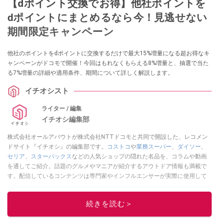
【dポイント交換でお得】他社ポイントを
dポイントにまとめるなら今！見逃せない
期間限定キャンペーン
他社のポイントをdポイントに交換するだけで最大15%増量になる超お得なキ
ャンペーンがドコモで開催！今回はもれなくもらえる8%増量と、抽選で当た
る7%増量の詳細や適用条件、期間について詳しく解説します。
イチオシスト
ライター / 編集
イチオシ編集部
株式会社オールアバウトが株式会社NTTドコモと共同で開設した、レコメン
ドサイト『イチオシ』の編集部です。
コストコ
や
業務スーパー
、
ダイソー
、
セリア
、
スターバックス
などの人気ショップの隠れた名品を、コラムや動画
を通してご紹介。話題のグルメやマニアが紹介するアウトドア情報も満載で
す。配信しているコンテンツは専門家やインフルエンサーが実際に使用して
レビューしています。毎日トレンド情報をお届けしているので、ぜひ
Google
ニュースでフォロー
してください！
続きを読む＞
このイチオシストの他の記事を読む