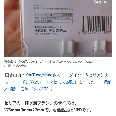
画像出典：YouTube/shinoさん(https://www.youtube.com/watch?
v=55inNQtAReg)
画像出典：
YouTube/shinoさん「【ダイソー&セリア】え
っ！？スゴすぎない！？？使って感動しまくった！！収納
／掃除／便利グッズ#70 」
セリアの「排水溝ブラシ」のサイズは、
175mm×8mm×27mmで、耐熱温度は80℃です。