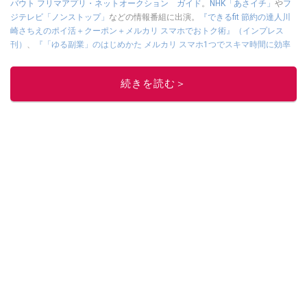
バウト フリマアプリ・ネットオークション ガイド
。
NHK「あさイチ」
や
フ
ジテレビ「ノンストップ」
などの情報番組に出演。
『できるfit 節約の達人川
崎さちえのポイ活＋クーポン＋メルカリ スマホでおトク術』（インプレス
刊）
、
『「ゆる副業」のはじめかた メルカリ スマホ1つでスキマ時間に効率
的に稼ぐ！』（翔泳社刊）
ほか著書多数。ブログは
「川崎さちえのごちゃま
ぜ日記」
。
続きを読む＞
■経歴：2003年、夫が子育てをするために、突然会社を辞める。翌月からの
給料が０円になり、家にいながら、しかも空いた時間でできるオークション
に目をつける。しかし、取引の仕方がわからずに、まずは落札者として参
加。その後、出品者側にまわり、家の中の物を出品しまくる。出品する物が
ほぼなくなってからは、仕入れを経験。ネットオークションを生活の一部に
取り入れるべく、「ネットオークションやフリマアプリは生活のインフラに
なる」という考えを持つ。また消費税増税の社会においては、ネットオーク
ションやフリマアプリが家計の救世主になりえると考え、業者とは違う視点
でユーザーとして参加中。
このイチオシストの他の記事を読む