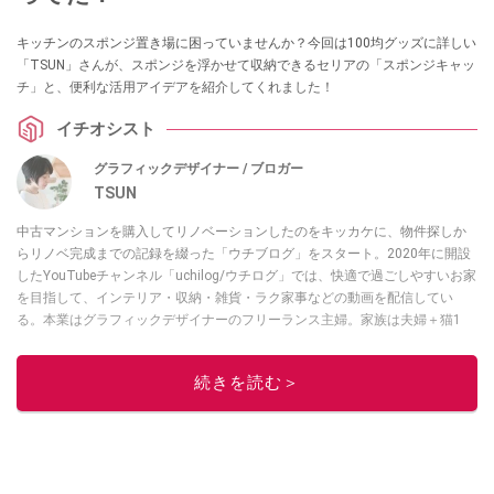
キッチンのスポンジ置き場に困っていませんか？今回は100均グッズに詳しい
「TSUN」さんが、スポンジを浮かせて収納できるセリアの「スポンジキャッ
チ」と、便利な活用アイデアを紹介してくれました！
イチオシスト
グラフィックデザイナー / ブロガー
TSUN
中古マンションを購入してリノベーションしたのをキッカケに、物件探しか
らリノベ完成までの記録を綴った「ウチブログ」をスタート。2020年に開設
したYouTubeチャンネル「uchilog/ウチログ」では、快適で過ごしやすいお家
を目指して、インテリア・収納・雑貨・ラク家事などの動画を配信してい
る。本業はグラフィックデザイナーのフリーランス主婦。家族は夫婦＋猫1
匹。・第9回ESSEインテリアグランプリ審査員賞受賞・リノベりす2016年リ
ノベ人気事例1位
続きを読む＞
このイチオシストの他の記事を読む