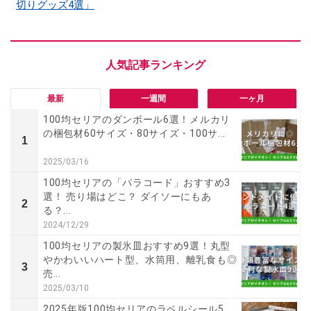
切りグッズ4選」
最新
一週間
一ヶ月
100均セリアのダンボール6選！メルカリ
の梱包材60サイズ・80サイズ・100サ...
1
2025/03/16
100均セリアの「パラコード」おすすめ3
選！ 売り場はどこ？ ダイソーにもあ
2
る？...
2024/12/29
100均セリアの製氷皿おすすめ9選！丸型
やかわいいハート型、水筒用、離乳食も◎
3
売...
2025/03/10
2025年版100均セリアのラベルシール5