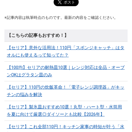
※記事内容は執筆時点のものです。最新の内容をご確認ください。
【こちらの記事もおすすめ！】
【セリア】意外な活用法！110円「スポンジキャッチ」はタ
オルにも使えるって知ってた？
【100均】セリアの耐熱皿10選｜レンジ対応は全品・オーブ
ンOKはグラタン皿のみ
【セリア】110円の炊飯革命！「電子レンジ調理器」がキッ
チンの悩みを解決
【セリア】製氷皿おすすめ10選！丸型・ハート型・水筒用
を夏に向けて厳選◎ダイソーとも比較【2026年】
【セリア】これ全部110円！キッチン家事の時短が叶う「水