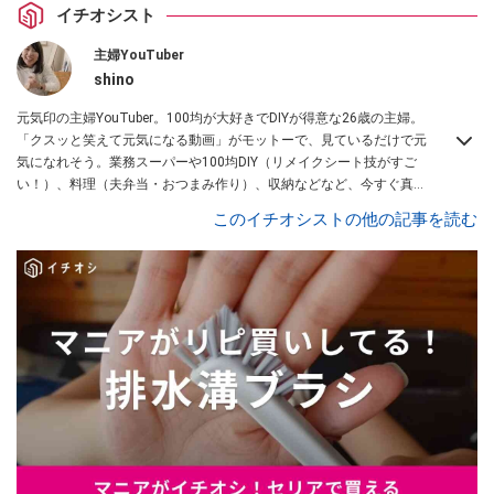
イチオシスト
主婦YouTuber
shino
元気印の主婦YouTuber。100均が大好きでDIYが得意な26歳の主婦。
「クスッと笑えて元気になる動画」がモットーで、見ているだけで元
気になれそう。業務スーパーや100均DIY（リメイクシート技がすご
い！）、料理（夫弁当・おつまみ作り）、収納などなど、今すぐ真似
したくなる主婦向けの動画を配信中！
このイチオシストの他の記事を読む