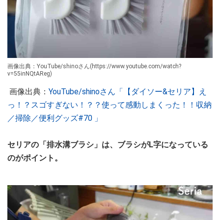
画像出典：YouTube/shinoさん(https://www.youtube.com/watch?
v=55inNQtAReg)
画像出典：
YouTube/shinoさん「【ダイソー&セリア】え
っ！？スゴすぎない！？？使って感動しまくった！！収納
／掃除／便利グッズ#70 」
セリアの「排水溝ブラシ」は、ブラシがL字になっている
のがポイント。