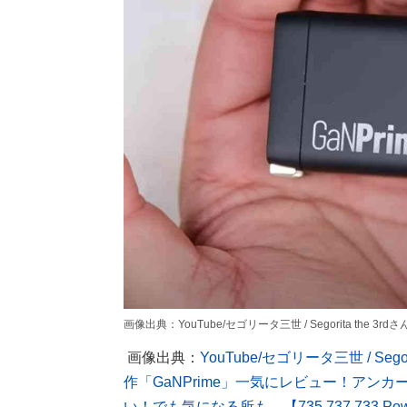
画像出典：YouTube/セゴリータ三世 / Segorita the 3rdさん(htt
画像出典：
YouTube/セゴリータ三世 / Seg
作「GaNPrime」一気にレビュー！アン
い！でも気になる所も…【735,737,733 Pow