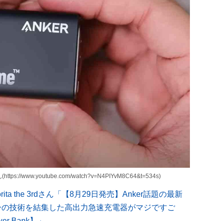
ps://www.youtube.com/watch?v=N4PIYvM8C64&t=534s)
orita the 3rdさん「【8月29日発売】Anker話題の最新
カーの技術を結集した高出力急速充電器がマジですご
er Bank】」