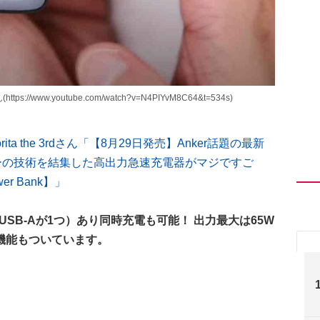
ps://www.youtube.com/watch?v=N4PIYvM8C64&t=534s)
orita the 3rdさん「【8月29日発売】Anker話題の最新
カーの技術を結集した高出力急速充電器がマジですご
er Bank】」
USB-Aが1つ）あり同時充電も可能！ 出力最大は65W
機能もついています。