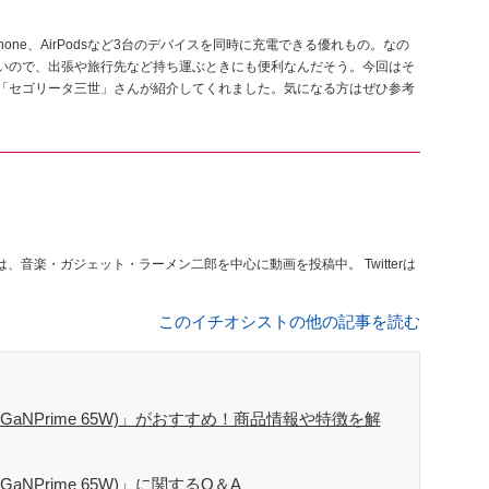
kとiPhone、AirPodsなど3台のデバイスを同時に充電できる優れもの。なの
ぐらい小さいので、出張や旅行先など持ち運ぶときにも便利なんだそう。今回はそ
トに詳しい「セゴリータ三世」さんが紹介してくれました。気になる方はぜひ参考
では、音楽・ガジェット・ラーメン二郎を中心に動画を投稿中。 Twitterは
このイチオシストの他の記事を読む
er (GaNPrime 65W)」がおすすめ！商品情報や特徴を解
 (GaNPrime 65W)」に関するQ＆A