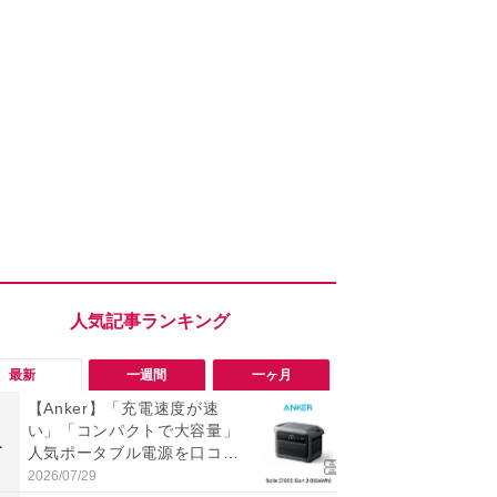
最新
一週間
一ヶ月
【Anker】「充電速度が速
「勝手にデ
い」「コンパクトで大容量」
る!?」Win
1
1
人気ポータブル電源を口コミ
オフにして最
調査！キャンプや防災にイチ
身を守る技
2026/07/29
2026/08/05