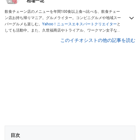
相場一花
飲食チェーン店のメニューを年間100食以上食べ比べる、飲食チェー
ン店お持ち帰りマニア。グルメライター。コンビニグルメや地域スー
パーグルメも楽しむ。
Yahoo！ニュースエキスパートクリエイター
と
しても活動中。また、久世福商店やトライアル、ワークマン女子など
話題のショップにも足を運ぶ。晋遊舎「LDK」や
「360LiFE」
、
このイチオシストの他の記事を読む
KADOKAWA
「レタスクラブ」
、集英社「週刊プレイボーイ」、宝島
社「おいしい！ シャトレーゼBOOK」などでグルメライター、食の専
門家として出演実績あり。
目次