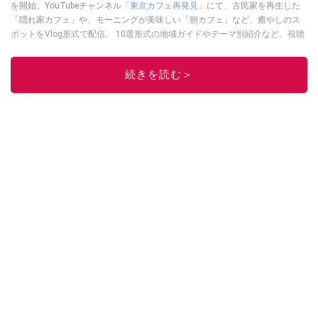
を開始。YouTubeチャンネル「
東京カフェ再発見
」にて、古民家を再生した
「隠れ家カフェ」や、モーニングが美味しい「朝カフェ」など、癒やしのス
ポットをVlog形式で配信。 10選形式の地域ガイドやテーマ別紹介など、視聴
者の「明日の行き先」を彩るための情報を発信している。
このイチオシストの他の記事を読む
続きを読む＞