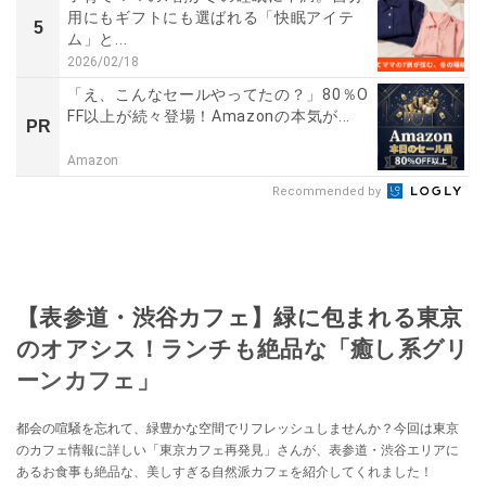
用にもギフトにも選ばれる「快眠アイテ
5
ム」と...
2026/02/18
「え、こんなセールやってたの？」80％O
FF以上が続々登場！Amazonの本気が...
PR
Amazon
Recommended by
【表参道・渋谷カフェ】緑に包まれる東京
のオアシス！ランチも絶品な「癒し系グリ
ーンカフェ」
都会の喧騒を忘れて、緑豊かな空間でリフレッシュしませんか？今回は東京
のカフェ情報に詳しい「東京カフェ再発見」さんが、表参道・渋谷エリアに
あるお食事も絶品な、美しすぎる自然派カフェを紹介してくれました！