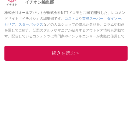
イチオシ編集部
株式会社オールアバウトが株式会社NTTドコモと共同で開設した、レコメン
ドサイト『イチオシ』の編集部です。
コストコ
や
業務スーパー
、
ダイソー
、
セリア
、
スターバックス
などの人気ショップの隠れた名品を、コラムや動画
を通してご紹介。話題のグルメやマニアが紹介するアウトドア情報も満載で
す。配信しているコンテンツは専門家やインフルエンサーが実際に使用して
レビューしています。毎日トレンド情報をお届けしているので、ぜひ
Google
ニュースでフォロー
してください！
続きを読む＞
このイチオシストの他の記事を読む