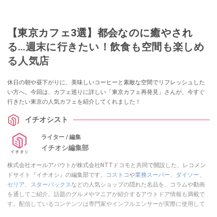
【東京カフェ3選】都会なのに癒やされ
る…週末に行きたい！飲食も空間も楽しめ
る人気店
休日の朝や昼下がりに、美味しいコーヒーと素敵な空間でリフレッシュした
い方へ。今回は、カフェ巡りに詳しい「東京カフェ再発見」さんが、今すぐ
行きたい東京の人気カフェを紹介してくれました！
イチオシスト
ライター / 編集
イチオシ編集部
株式会社オールアバウトが株式会社NTTドコモと共同で開設した、レコメン
ドサイト『イチオシ』の編集部です。
コストコ
や
業務スーパー
、
ダイソー
、
セリア
、
スターバックス
などの人気ショップの隠れた名品を、コラムや動画
を通してご紹介。話題のグルメやマニアが紹介するアウトドア情報も満載で
す。配信しているコンテンツは専門家やインフルエンサーが実際に使用して
レビューしています。毎日トレンド情報をお届けしているので、ぜひ
Google