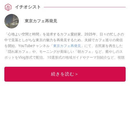
イチオシスト
東京カフェ再発見
「心地よい空間と時間」を追求するカフェ愛好家。2025年、日々の忙しさの
中で見落としがちな東京の魅力を再発見するため、夫婦でカフェ巡りの発信
を開始。YouTubeチャンネル「
東京カフェ再発見
」にて、古民家を再生した
「隠れ家カフェ」や、モーニングが美味しい「朝カフェ」など、癒やしのス
ポットをVlog形式で配信。 10選形式の地域ガイドやテーマ別紹介など、視聴
者の「明日の行き先」を彩るための情報を発信している。
このイチオシストの他の記事を読む
続きを読む＞