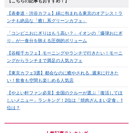
【こちらの記事もおすすめ！】
【表参道・渋谷カフェ】緑に包まれる東京のオアシス！ラ
ンチも絶品な「癒し系グリーンカフェ」
「コンビニおにぎりはもう高い？」イオンの「爆弾おにぎ
り」が一食分を賄える圧倒的ボリューム
【谷根千カフェ】モーニングやランチで行きたい！モーニ
ングからランチまで満足の人気カフェ
【東京カフェ3選】都会なのに癒やされる…週末に行きた
い！飲食も空間も楽しめる人気店
【やよい軒ファン必見】全国のクルーが選ぶ「復活してほ
しいメニュー」ランキング！2位は「焼肉ざんまい定食」1
位は？