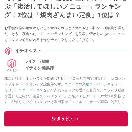
ぶ「復活してほしいメニュー」ランキン
グ！2位は「焼肉ざんまい定食」1位は？
お手頃価格の定食がおいしく食べられると人気のやよい軒が、従業員が選ん
だ「もう一度食べたいメニューランキング」を発表。懐かしいあのメニュー
も？ファン必見の内容をぜひチェックしてみてください。
イチオシスト
ライター / 編集
イチオシ編集部
株式会社オールアバウトが株式会社NTTドコモと共同で開設した、レコメン
ドサイト『イチオシ』の編集部です。
コストコ
や
業務スーパー
、
ダイソー
、
セリア
、
スターバックス
などの人気ショップの隠れた名品を、コラムや動画
を通してご紹介。話題のグルメやマニアが紹介するアウトドア情報も満載で
す。配信しているコンテンツは専門家やインフルエンサーが実際に使用して
レビューしています。毎日トレンド情報をお届けしているので、ぜひ
Google
ニュースでフォロー
してください！
続きを読む＞
このイチオシストの他の記事を読む