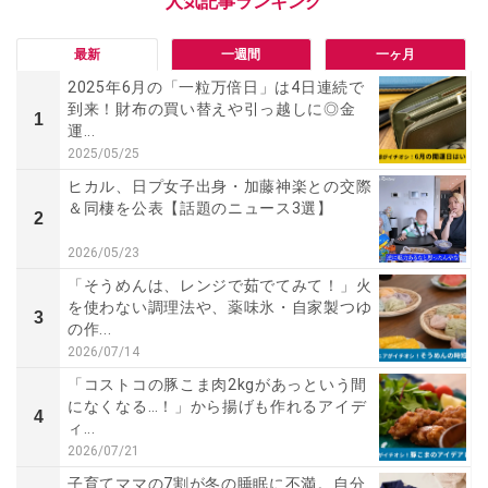
最新
一週間
一ヶ月
2025年6月の「一粒万倍日」は4日連続で
到来！財布の買い替えや引っ越しに◎金
1
運...
2025/05/25
ヒカル、日プ女子出身・加藤神楽との交際
＆同棲を公表【話題のニュース3選】
2
2026/05/23
「そうめんは、レンジで茹でてみて！」火
を使わない調理法や、薬味氷・自家製つゆ
3
の作...
2026/07/14
「コストコの豚こま肉2kgがあっという間
になくなる…！」から揚げも作れるアイデ
4
ィ...
2026/07/21
子育てママの7割が冬の睡眠に不満。自分