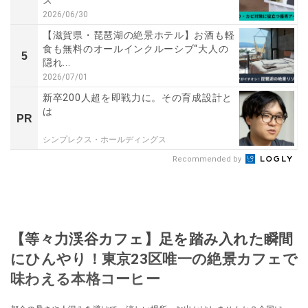
ズ
2026/06/30
【滋賀県・琵琶湖の絶景ホテル】お酒も軽
食も無料のオールインクルーシブ“大人の
5
隠れ...
2026/07/01
新卒200人超を即戦力に。その育成設計と
は
PR
シンプレクス・ホールディングス
Recommended by
【等々力渓谷カフェ】足を踏み入れた瞬間
にひんやり！東京23区唯一の絶景カフェで
味わえる本格コーヒー