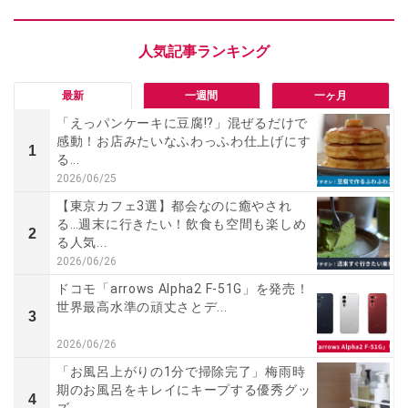
最新
一週間
一ヶ月
「えっパンケーキに豆腐!?」混ぜるだけで
感動！お店みたいなふわっふわ仕上げにす
1
る...
2026/06/25
【東京カフェ3選】都会なのに癒やされ
る…週末に行きたい！飲食も空間も楽しめ
2
る人気...
2026/06/26
ドコモ「arrows Alpha2 F-51G」を発売！
世界最高水準の頑丈さとデ...
3
2026/06/26
「お風呂上がりの1分で掃除完了」梅雨時
期のお風呂をキレイにキープする優秀グッ
4