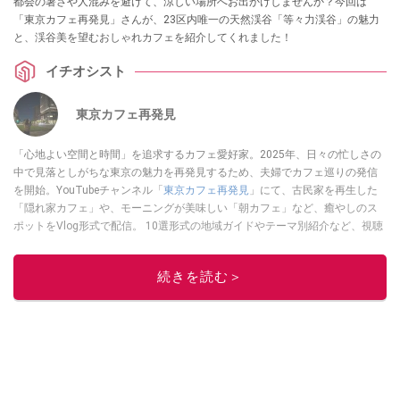
都会の暑さや人混みを避けて、涼しい場所へお出かけしませんか？今回は
「東京カフェ再発見」さんが、23区内唯一の天然渓谷「等々力渓谷」の魅力
と、渓谷美を望むおしゃれカフェを紹介してくれました！
イチオシスト
東京カフェ再発見
「心地よい空間と時間」を追求するカフェ愛好家。2025年、日々の忙しさの
中で見落としがちな東京の魅力を再発見するため、夫婦でカフェ巡りの発信
を開始。YouTubeチャンネル「
東京カフェ再発見
」にて、古民家を再生した
「隠れ家カフェ」や、モーニングが美味しい「朝カフェ」など、癒やしのス
ポットをVlog形式で配信。 10選形式の地域ガイドやテーマ別紹介など、視聴
者の「明日の行き先」を彩るための情報を発信している。
このイチオシストの他の記事を読む
続きを読む＞