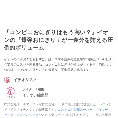
「コンビニおにぎりはもう高い？」イオ
ンの「爆弾おにぎり」が一食分を賄える圧
倒的ボリューム
イオンの「おおきなおむすび」は、スマホ並みの重量感で1gあたり1.4円とい
う驚異のコスパを誇る商品。コンビニおにぎりが値上がりする中、節約しつ
つお腹いっぱいになりたい方に最適な、実食必見の逸品です。
イチオシスト
ライター / 編集
イチオシ編集部
株式会社オールアバウトが株式会社NTTドコモと共同で開設した、レコメン
ドサイト『イチオシ』の編集部です。
コストコ
や
業務スーパー
、
ダイソー
、
セリア
、
スターバックス
などの人気ショップの隠れた名品を、コラムや動画