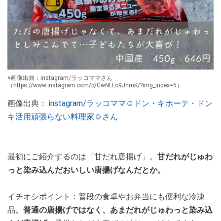
※画像出典：instagram/ラッコママさん
（https://www.instagram.com/p/CwNLLo9JnmK/?img_index=5）
画像出典：
instagram/ラッコママ☺︎ドン・キホーテ・ドン
キ活用頑張らない料理家☺︎さん
最初にご紹介するのは「甘だれ唐揚げ」。
甘だれがじゅわ
っと染み込んだおいしい唐揚げなんだとか。
イチオシポイント：普段の食卓やお弁当にも便利な冷凍
品。
普通の唐揚げではなく、あまだれがじゅわっと染み込