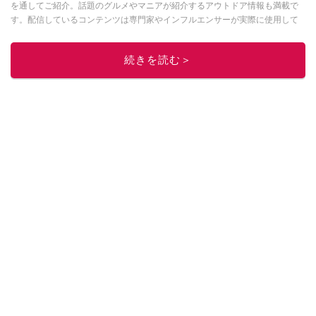
を通してご紹介。話題のグルメやマニアが紹介するアウトドア情報も満載で
す。配信しているコンテンツは専門家やインフルエンサーが実際に使用して
レビューしています。毎日トレンド情報をお届けしているので、ぜひ
Google
ニュースでフォロー
してください！
続きを読む＞
このイチオシストの他の記事を読む