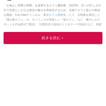
「心地よい空間と時間」を追求するカフェ愛好家。2025年、日々の忙しさの
中で見落としがちな東京の魅力を再発見するため、夫婦でカフェ巡りの発信
を開始。YouTubeチャンネル「
東京カフェ再発見
」にて、古民家を再生した
「隠れ家カフェ」や、モーニングが美味しい「朝カフェ」など、癒やしのス
ポットをVlog形式で配信。 10選形式の地域ガイドやテーマ別紹介など、視聴
者の「明日の行き先」を彩るための情報を発信している。
このイチオシストの他の記事を読む
続きを読む＞