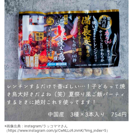
※画像出典：instagram/ラッコママさん
（https://www.instagram.com/p/CwNLLo9JnmK/?img_index=5）