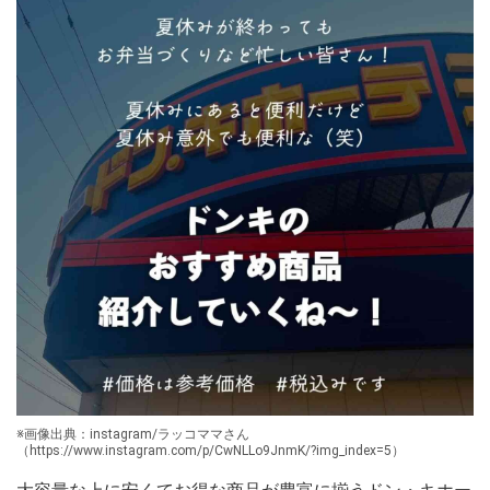
※画像出典：instagram/ラッコママさん
（https://www.instagram.com/p/CwNLLo9JnmK/?img_index=5）