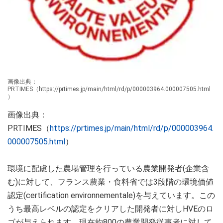
画像出典：
PRTIMES（https://prtimes.jp/main/html/rd/p/000003964.000007505.html
）
画像出典：
PRTIMES（
https://prtimes.jp/main/html/rd/p/000003964.
000007505.html
）
環境に配慮した農場管理を行っている農業開発者(企業含
む)に対して、フランス農業・食料省では3段階の環境価値
認定(certification environnementale)を与えています。この
うち最高レベルの認定をクリアした開発者に対しHVEのロ
ゴが与えられます。現在約800の農業開発従事者に対して