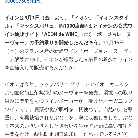
000007505.html
）
イオンは9月1日（金）より、「イオン」「イオンスタイ
ル」「マックスバリュ」約1300店舗※１とイオンの公式ワ
イン通販サイト「AEON de WINE」にて「ボージョレ・ヌ
ーヴォー」の予約承りを開始したんだそう。
11月16日
（木）のフランス産の新酒ワイン「ボージョレ・ヌーヴォ
ー」解禁に向け、イオンが厳選した９品目の希少なワイン
を直輸入して販売するんだとか。
イオンは今年、トップバリュ グリーンアイオーガニック
より酸化防止剤無添加のヌーヴォーを発売。環境への取り
組みに歴史をもつワインメーカーが手掛けたオーガニック
ワインです。農薬や化学肥料を一切使わず、自然の力を尊
重し、有機栽培されたぶどうを丁寧に収穫しました。ぶど
う本来のいきいきとした味わいを生かすために高い技術と
手間をかけ、酸化防止剤無添加にこだわっているんだそ