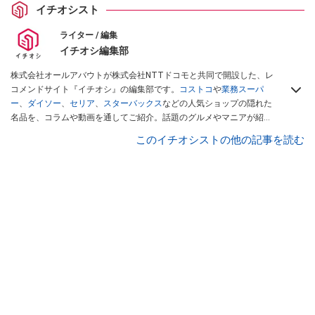
イチオシスト
ライター / 編集
イチオシ編集部
株式会社オールアバウトが株式会社NTTドコモと共同で開設した、レ
コメンドサイト『イチオシ』の編集部です。
コストコ
や
業務スーパ
ー
、
ダイソー
、
セリア
、
スターバックス
などの人気ショップの隠れた
名品を、コラムや動画を通してご紹介。話題のグルメやマニアが紹介
するアウトドア情報も満載です。配信しているコンテンツは専門家や
このイチオシストの他の記事を読む
インフルエンサーが実際に使用してレビューしています。毎日トレン
ド情報をお届けしているので、ぜひ
Googleニュースでフォロー
してく
ださい！