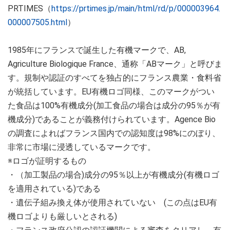
PRTIMES（
https://prtimes.jp/main/html/rd/p/000003964.
000007505.html
）
1985年にフランスで誕生した有機マークで、AB,
Agriculture Biologique France、通称「ABマーク」と呼びま
す。規制や認証のすべてを独占的にフランス農業・食料省
が統括しています。EU有機ロゴ同様、このマークがつい
た食品は100%有機成分(加工食品の場合は成分の95％が有
機成分)であることが義務付けられています。Agence Bio
の調査によればフランス国内での認知度は98%にのぼり、
非常に市場に浸透しているマークです。
※ロゴが証明するもの
・（加工製品の場合)成分の95％以上が有機成分(有機ロゴ
を適用されている)である
・遺伝子組み換え体が使用されていない (この点はEU有
機ロゴよりも厳しいとされる)