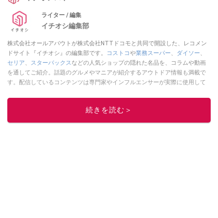
ライター / 編集
イチオシ編集部
株式会社オールアバウトが株式会社NTTドコモと共同で開設した、レコメン
ドサイト『イチオシ』の編集部です。
コストコ
や
業務スーパー
、
ダイソー
、
セリア
、
スターバックス
などの人気ショップの隠れた名品を、コラムや動画
を通してご紹介。話題のグルメやマニアが紹介するアウトドア情報も満載で
す。配信しているコンテンツは専門家やインフルエンサーが実際に使用して
レビューしています。毎日トレンド情報をお届けしているので、ぜひ
Google
ニュースでフォロー
してください！
続きを読む＞
このイチオシストの他の記事を読む