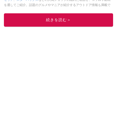
を通してご紹介。話題のグルメやマニアが紹介するアウトドア情報も満載で
す。配信しているコンテンツは専門家やインフルエンサーが実際に使用して
レビューしています。毎日トレンド情報をお届けしているので、ぜひ
Google
続きを読む＞
ニュースでフォロー
してください！
このイチオシストの他の記事を読む