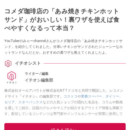
コメダ珈琲店の「あみ焼きチキンホット
サンド」がおいしい！裏ワザを使えば食
べやすくなるって本当？
YouTuberのみゃーchannelさんがコメダ珈琲店の「あみ焼きチキンホットサ
ンド」を紹介してくれました。分厚いチキンがサンドされたジューシーなホ
ットサンドなんだとか。おすすめの裏ワザも教えてくれましたよ。
イチオシスト
ライター / 編集
イチオシ編集部
株式会社オールアバウトが株式会社NTTドコモと共同で開設した、レコメン
ドサイト『イチオシ』の編集部です。
コストコ
や
業務スーパー
、
ダイソー
、
セリア
、
スターバックス
などの人気ショップの隠れた名品を、コラムや動画
を通してご紹介。話題のグルメやマニアが紹介するアウトドア情報も満載で
す。配信しているコンテンツは専門家やインフルエンサーが実際に使用して
レビューしています。毎日トレンド情報をお届けしているので、ぜひ
Google
ニュースでフォロー
してください！