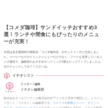
【コメダ珈琲】サンドイッチおすすめ3
選！ランチや間食にもぴったりのメニュ
ーが充実！
今回は名古屋発祥の喫茶店「コメダ珈琲店」のサンドイッチに注目しまし
た。コーヒーなどのドリンクメニューだけでなく、フードも充実しているコ
メダ珈琲で、編集部のおすすめサンドイッチ3選をピックアップしましたよ。
ぜひチェックしてみてくださいね。
イチオシスト
ライター / 編集
イチオシ編集部
株式会社オールアバウトが株式会社NTTドコモと共同で開設した、レコメン
ドサイト『イチオシ』の編集部です。
コストコ
や
業務スーパー
、
ダイソー
、
セリア
、
スターバックス
などの人気ショップの隠れた名品を、コラムや動画