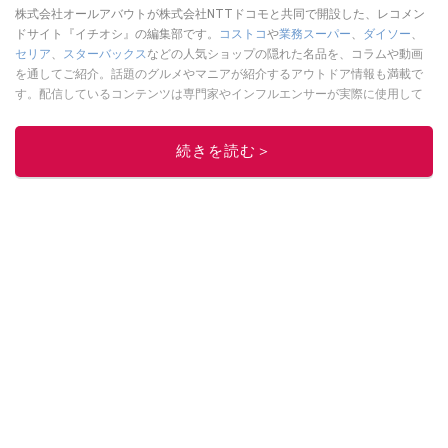
株式会社オールアバウトが株式会社NTTドコモと共同で開設した、レコメン
ドサイト『イチオシ』の編集部です。
コストコ
や
業務スーパー
、
ダイソー
、
セリア
、
スターバックス
などの人気ショップの隠れた名品を、コラムや動画
を通してご紹介。話題のグルメやマニアが紹介するアウトドア情報も満載で
す。配信しているコンテンツは専門家やインフルエンサーが実際に使用して
レビューしています。毎日トレンド情報をお届けしているので、ぜひ
Google
ニュースでフォロー
してください！
続きを読む＞
このイチオシストの他の記事を読む