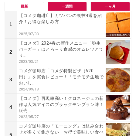
最新
一週間
一ヶ月
【コメダ珈琲店】カツパンの裏技4選を紹
介！お得な楽しみ方
1
2025/07/03
【コメダ】2024春の新作メニュー「弥生
バーガー」はとろ～り食感のオムレツとて
2
り...
2023/03/21
コメダ珈琲店「コメダ特製ピザ（620
円）」を実食レビュー！「モチモチ生地で
3
おいし...
2024/09/18
【コメダ】再現率高い！クロネージュの新
作は人気アイスのブラックモンブラン味！
4
販売...
2023/05/27
コメダ珈琲店の「モーニング」は組み合わ
せが多くて飽きない！お得で美味しい食べ
5