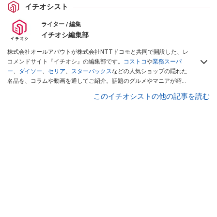
イチオシスト
ライター / 編集
イチオシ編集部
株式会社オールアバウトが株式会社NTTドコモと共同で開設した、レ
コメンドサイト『イチオシ』の編集部です。
コストコ
や
業務スーパ
ー
、
ダイソー
、
セリア
、
スターバックス
などの人気ショップの隠れた
名品を、コラムや動画を通してご紹介。話題のグルメやマニアが紹介
するアウトドア情報も満載です。配信しているコンテンツは専門家や
このイチオシストの他の記事を読む
インフルエンサーが実際に使用してレビューしています。毎日トレン
ド情報をお届けしているので、ぜひ
Googleニュースでフォロー
してく
ださい！