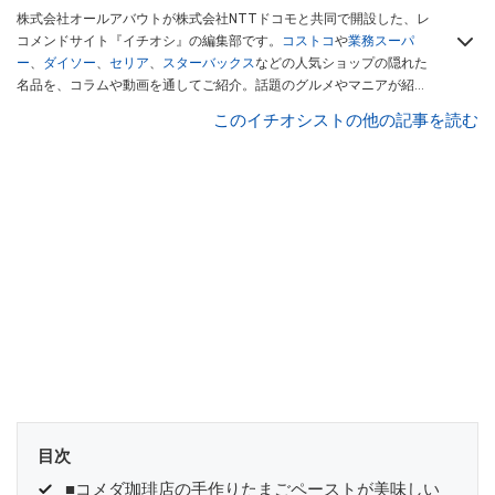
株式会社オールアバウトが株式会社NTTドコモと共同で開設した、レ
コメンドサイト『イチオシ』の編集部です。
コストコ
や
業務スーパ
ー
、
ダイソー
、
セリア
、
スターバックス
などの人気ショップの隠れた
名品を、コラムや動画を通してご紹介。話題のグルメやマニアが紹介
するアウトドア情報も満載です。配信しているコンテンツは専門家や
このイチオシストの他の記事を読む
インフルエンサーが実際に使用してレビューしています。毎日トレン
ド情報をお届けしているので、ぜひ
Googleニュースでフォロー
してく
ださい！
目次
■コメダ珈琲店の手作りたまごペーストが美味しい