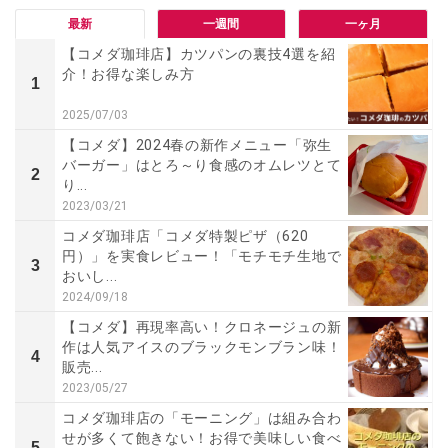
最新
一週間
一ヶ月
【コメダ珈琲店】カツパンの裏技4選を紹
介！お得な楽しみ方
1
2025/07/03
【コメダ】2024春の新作メニュー「弥生
バーガー」はとろ～り食感のオムレツとて
2
り...
2023/03/21
コメダ珈琲店「コメダ特製ピザ（620
円）」を実食レビュー！「モチモチ生地で
3
おいし...
2024/09/18
【コメダ】再現率高い！クロネージュの新
作は人気アイスのブラックモンブラン味！
4
販売...
2023/05/27
コメダ珈琲店の「モーニング」は組み合わ
せが多くて飽きない！お得で美味しい食べ
5