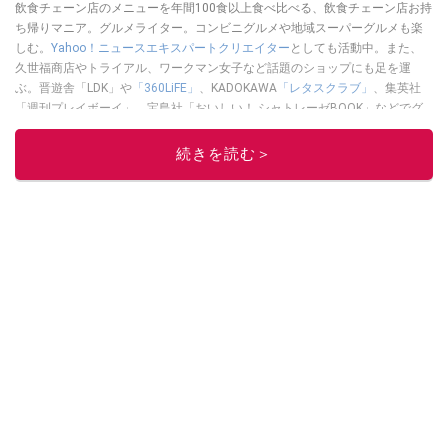
飲食チェーン店のメニューを年間100食以上食べ比べる、飲食チェーン店お持
ち帰りマニア。グルメライター。コンビニグルメや地域スーパーグルメも楽
しむ。
Yahoo！ニュースエキスパートクリエイター
としても活動中。また、
久世福商店やトライアル、ワークマン女子など話題のショップにも足を運
ぶ。晋遊舎「LDK」や
「360LiFE」
、KADOKAWA
「レタスクラブ」
、集英社
「週刊プレイボーイ」、宝島社「おいしい！ シャトレーゼBOOK」などでグ
ルメライター、食の専門家として出演実績あり。
続きを読む＞
このイチオシストの他の記事を読む