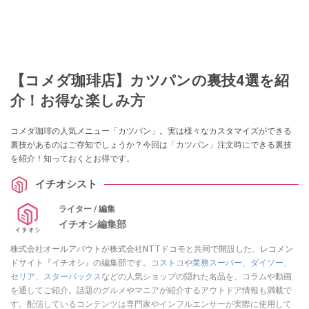
【コメダ珈琲店】カツパンの裏技4選を紹
介！お得な楽しみ方
コメダ珈琲の人気メニュー「カツパン」。実は様々なカスタマイズができる
裏技があるのはご存知でしょうか？今回は「カツパン」注文時にできる裏技
を紹介！知っておくとお得です。
イチオシスト
ライター / 編集
イチオシ編集部
株式会社オールアバウトが株式会社NTTドコモと共同で開設した、レコメン
ドサイト『イチオシ』の編集部です。
コストコ
や
業務スーパー
、
ダイソー
、
セリア
、
スターバックス
などの人気ショップの隠れた名品を、コラムや動画
を通してご紹介。話題のグルメやマニアが紹介するアウトドア情報も満載で
す。配信しているコンテンツは専門家やインフルエンサーが実際に使用して