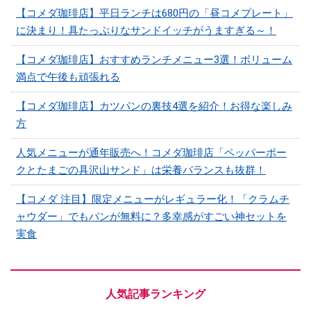
【コメダ珈琲店】平日ランチは680円の「昼コメプレート」
に決まり！具たっぷりなサンドイッチがうますぎる～！
【コメダ珈琲店】おすすめランチメニュー3選！ボリューム
満点で午後も頑張れる
【コメダ珈琲店】カツパンの裏技4選を紹介！お得な楽しみ
方
人気メニューが通年販売へ！コメダ珈琲店「ペッパーポー
クとたまごの具沢山サンド」は栄養バランスも抜群！
【コメダ 注目】限定メニューがレギュラー化！「クラムチ
ャウダー」でもパンが無料に？多幸感がすごい神セットを
実食