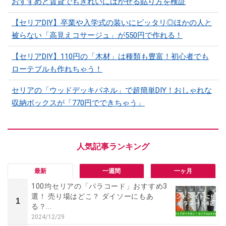
おすすめと賃貸でもきれいにはがせる貼り方を検証
【セリアDIY】卒業や入学式の装いにピッタリ◎ほかの人と
被らない「高見えコサージュ」が550円で作れる！
【セリアDIY】110円の「木材」は種類も豊富！初心者でも
ローテブルも作れちゃう！
セリアの「ウッドデッキパネル」で超簡単DIY！おしゃれな
収納ボックスが「770円でできちゃう」
最新
一週間
一ヶ月
100均セリアの「パラコード」おすすめ3
選！ 売り場はどこ？ ダイソーにもあ
1
る？...
2024/12/29