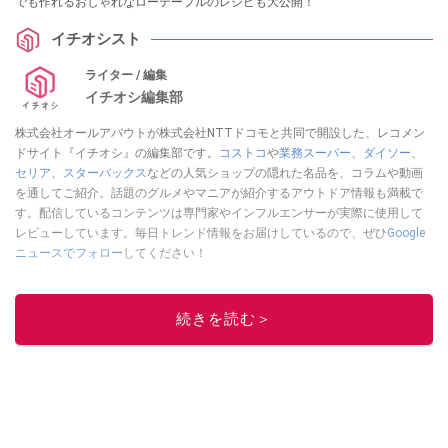
でも作れるおしゃれなローテーブルのレシピも大公開！
イチオシスト
ライター / 編集
イチオシ編集部
株式会社オールアバウトが株式会社NTTドコモと共同で開設した、レコメン
ドサイト『イチオシ』の編集部です。
コストコ
や
業務スーパー
、
ダイソー
、
セリア
、
スターバックス
などの人気ショップの隠れた名品を、コラムや動画
を通してご紹介。話題のグルメやマニアが紹介するアウトドア情報も満載で
す。配信しているコンテンツは専門家やインフルエンサーが実際に使用して
レビューしています。毎日トレンド情報をお届けしているので、ぜひ
Google
ニュースでフォロー
してください！
このイチオシストの他の記事を読む
続きを読む＞