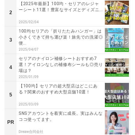
【2025年最新】100均・セリアのレジャ
ーシート11選！豊富なサイズとディズニ...
2
2025/02/04
100均セリアの「折りたたみハンガー」は
小さくできて持ち運び楽！旅先での洗濯◎
3
便...
2025/04/07
セリアのナイロン補修シートおすすめ7
選！アイロンなしの補修布シールも◎売り
4
場は？
2025/01/09
【100均】セリアの超大型店はどこにあ
る？関東のおすすめ大型店舗10選！
5
2025/03/09
SNSアカウントを着実に成長。実はみんな
ココ使ってます。
PR
Dreaw合同会社