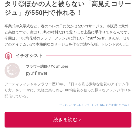
タリ◎ほかの人と被らない「高見えコサー
ジュ」が550円で作れる！
卒業式や入学式など、春のハレの日に欠かせないコサージュ。市販品は意外
と高価ですが、実は100均の材料だけで驚くほど上品に手作りできるんです。
今回は、100均花材のフラワーアレンジに詳しい「pyu*flower」さんが、セリ
アのアイテム5点で本格的なコサージュを作る方法を伝授。トレンドのリボン
を取り入れた、初心者でも失敗しないオシャレなアクセサリーの作り方を詳
イチオシスト
しくご紹介します。
フラワー講師 / YouTuber
pyu*flower
アーティフィシャルフラワー歴18年。「日々を彩る素敵な造花のアイテム作
り方」をテーマに、気軽に楽しめる100均造花を使った様々なアレンジ作りを
配信している。
このイチオシストの他の記事を読む
続きを読む＞