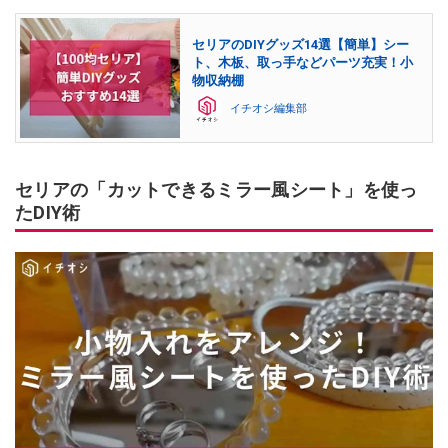
セリアのDIYグッズ14選【簡単】シー
ト、木板、取っ手などパーツ充実！小
物収納棚
イチオシ編集部
セリアの「カットできるミラー風シート」を使っ
たDIY術