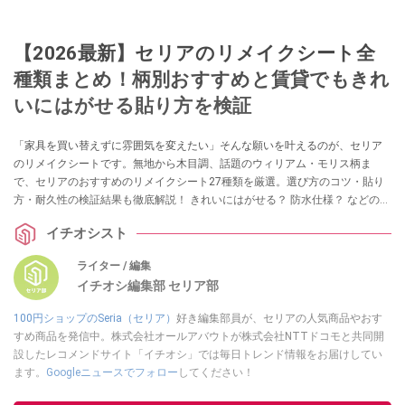
【2026最新】セリアのリメイクシート全
種類まとめ！柄別おすすめと賃貸でもきれ
いにはがせる貼り方を検証
「家具を買い替えずに雰囲気を変えたい」そんな願いを叶えるのが、セリア
のリメイクシートです。無地から木目調、話題のウィリアム・モリス柄ま
で、セリアのおすすめのリメイクシート27種類を厳選。選び方のコツ・貼り
方・耐久性の検証結果も徹底解説！ きれいにはがせる？ 防水仕様？ などの気
になる情報も！ リメイクシートを試したいという方は、ぜひチェックしてみ
イチオシスト
てくださいね。
ライター / 編集
イチオシ編集部 セリア部
100円ショップのSeria（セリア）
好き編集部員が、セリアの人気商品やおす
すめ商品を発信中。株式会社オールアバウトが株式会社NTTドコモと共同開
設したレコメンドサイト「イチオシ」では毎日トレンド情報をお届けしてい
ます。
Googleニュースでフォロー
してください！
このイチオシストの他の記事を読む