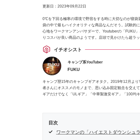
更新日：
2023年09月22日
0℃を下回る極寒の環境で野宿をする時に大切なのが寝袋
袋の中で最もハイクオリティな商品なんだそう。試験的に
心地をワークマンアンバサダーで、Youtuberの「FU
りコスパが良い商品のようです。店頭で見かけたら超ラッ
イチオシスト
キャンプ系YouTuber
FUKU
キャンプ歴15年のキャンプギアオタク。2019年12月よりY
者さんにオススメのモノまで、思い込み固定観念を交えて
ギアだけでなく「ULギア」「中華製激安ギア」「100均
目次
ワークマンの「ハイエストダウンシュ