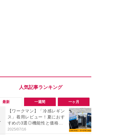
最新
一週間
一ヶ月
【ワークマン】「冷感レギン
ワークマン
ス」着用レビュー！夏におす
ナースリーブ
1
1
すめの3選◎機能性と価格比
は790円で
較
オシ！夏用
2025/07/16
2026/08/08