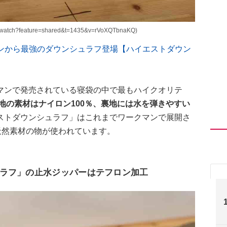
tch?feature=shared&t=1435&v=rVoXQTbnaKQ)
ークマンから最強のダウンシュラフ登場【ハイエストダウン
マンで発売されている寝袋の中で最もハイクオリテ
生地の素材はナイロン100％、裏地には水を弾きやすい
ストダウンシュラフ」はこれまでワークマンで展開さ
天然素材の物が使われています。
ラフ」の止水ジッパーはテフロン加工