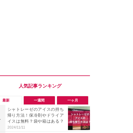
最新
一週間
一ヶ月
シャトレーゼのアイスの持ち
「ヤバい！
帰り方法！保冷剤やドライア
った…」と
1
1
イスは無料？袋や箱はある？
【7月30日G
更】内容を
2024/11/11
2026/07/31