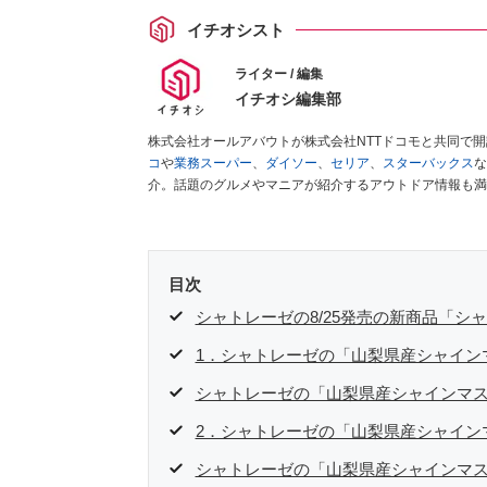
イチオシスト
ライター / 編集
イチオシ編集部
株式会社オールアバウトが株式会社NTTドコモと共同で
コ
や
業務スーパー
、
ダイソー
、
セリア
、
スターバックス
な
介。話題のグルメやマニアが紹介するアウトドア情報も満
が実際に使用してレビューしています。毎日トレンド情報
ださい！
目次
シャトレーゼの8/25発売の新商品「シ
1．シャトレーゼの「山梨県産シャイン
シャトレーゼの「山梨県産シャインマ
2．シャトレーゼの「山梨県産シャイン
シャトレーゼの「山梨県産シャインマス