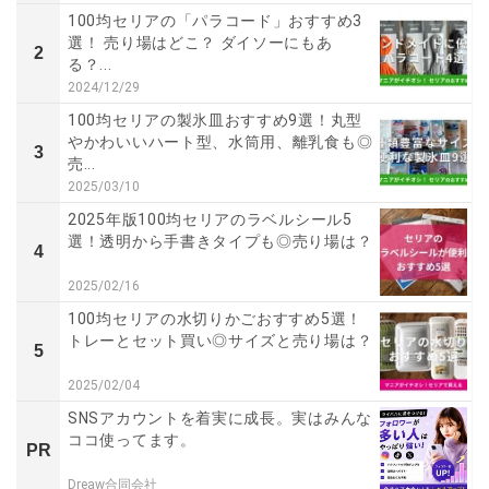
100均セリアの「パラコード」おすすめ3
選！ 売り場はどこ？ ダイソーにもあ
2
る？...
2024/12/29
100均セリアの製氷皿おすすめ9選！丸型
やかわいいハート型、水筒用、離乳食も◎
3
売...
2025/03/10
2025年版100均セリアのラベルシール5
選！透明から手書きタイプも◎売り場は？
4
2025/02/16
100均セリアの水切りかごおすすめ5選！
トレーとセット買い◎サイズと売り場は？
5
2025/02/04
SNSアカウントを着実に成長。実はみんな
ココ使ってます。
PR
Dreaw合同会社