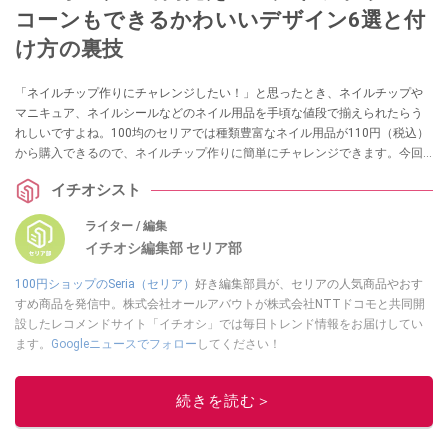
コーンもできるかわいいデザイン6選と付
け方の裏技
「ネイルチップ作りにチャレンジしたい！」と思ったとき、ネイルチップや
マニキュア、ネイルシールなどのネイル用品を手頃な値段で揃えられたらう
れしいですよね。100均のセリアでは種類豊富なネイル用品が110円（税込）
から購入できるので、ネイルチップ作りに簡単にチャレンジできます。今回
は、セリアのネイル用品をご紹介。あわせてネイルチップの付け方や外し
イチオシスト
方、セリアのネイル用品を使って作ったおすすめのネイルデザインをまとめ
ました。
ライター / 編集
イチオシ編集部 セリア部
100円ショップのSeria（セリア）
好き編集部員が、セリアの人気商品やおす
すめ商品を発信中。株式会社オールアバウトが株式会社NTTドコモと共同開
設したレコメンドサイト「イチオシ」では毎日トレンド情報をお届けしてい
ます。
Googleニュースでフォロー
してください！
このイチオシストの他の記事を読む
続きを読む＞