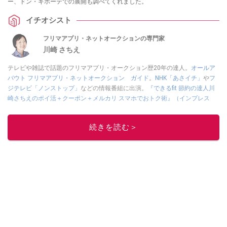
ー、ドン・キホーテでの展開も調べてくれました。
イチオシスト
フリマアプリ・ネットオークションの専門家
川崎 さちえ
テレビや雑誌で話題のフリマアプリ・オークション歴20年の達人。
オールア
バウト フリマアプリ・ネットオークション ガイド
。
NHK「あさイチ」
や
フ
ジテレビ「ノンストップ」
などの情報番組に出演。
『できるfit 節約の達人川
崎さちえのポイ活＋クーポン＋メルカリ スマホでおトク術』（インプレス
刊）
、
『「ゆる副業」のはじめかた メルカリ スマホ1つでスキマ時間に効率
的に稼ぐ！』（翔泳社刊）
ほか著書多数。ブログは
「川崎さちえのごちゃま
続きを読む＞
ぜ日記」
。
■経歴：2003年、夫が子育てをするために、突然会社を辞める。翌月からの
給料が０円になり、家にいながら、しかも空いた時間でできるオークション
に目をつける。しかし、取引の仕方がわからずに、まずは落札者として参
加。その後、出品者側にまわり、家の中の物を出品しまくる。出品する物が
ほぼなくなってからは、仕入れを経験。ネットオークションを生活の一部に
取り入れるべく、「ネットオークションやフリマアプリは生活のインフラに
なる」という考えを持つ。また消費税増税の社会においては、ネットオーク
ションやフリマアプリが家計の救世主になりえると考え、業者とは違う視点
でユーザーとして参加中。