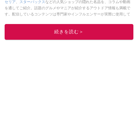
セリア
、
スターバックス
などの人気ショップの隠れた名品を、コラムや動画
を通してご紹介。話題のグルメやマニアが紹介するアウトドア情報も満載で
す。配信しているコンテンツは専門家やインフルエンサーが実際に使用して
レビューしています。毎日トレンド情報をお届けしているので、ぜひ
Google
ニュースでフォロー
してください！
続きを読む＞
このイチオシストの他の記事を読む