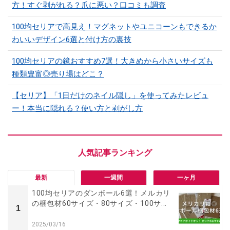
方！すぐ剥がれる？爪に悪い？口コミも調査
100均セリアで高見え！マグネットやユニコーンもできるか
わいいデザイン6選と付け方の裏技
100均セリアの鏡おすすめ7選！大きめから小さいサイズも
種類豊富◎売り場はどこ？
【セリア】「1日だけのネイル隠し」を使ってみたレビュ
ー！本当に隠れる？使い方と剥がし方
最新
一週間
一ヶ月
100均セリアのダンボール6選！メルカリ
の梱包材60サイズ・80サイズ・100サ...
1
2025/03/16