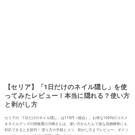
取り入れるべく、「ネットオークションやフリマアプリは生活のインフラに
なる」という考えを持つ。また消費税増税の社会においては、ネットオーク
ションやフリマアプリが家計の救世主になりえると考え、業者とは違う視点
でユーザーとして参加中。
このイチオシストの他の記事を読む
【セリア】「1日だけのネイル隠し」を使
ってみたレビュー！本当に隠れる？使い方
と剥がし方
セリアの「1日だけのネイル隠し」は110円（税込）。お得な100均のコスメ
＆ネイルグッズの情報通の川崎さんは、使い方かんたんで急な冠婚葬祭にも
対応できると太鼓判！ 塗り方の手順とコツ、剥がし方までレビュー。ダイソ