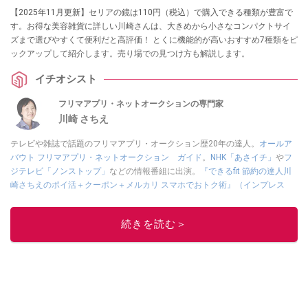
【2025年11月更新】セリアの鏡は110円（税込）で購入できる種類が豊富で
す。お得な美容雑貨に詳しい川崎さんは、大きめから小さなコンパクトサイ
ズまで選びやすくて便利だと高評価！ とくに機能的が高いおすすめ7種類をピ
ックアップして紹介します。売り場での見つけ方も解説します。
イチオシスト
フリマアプリ・ネットオークションの専門家
川崎 さちえ
テレビや雑誌で話題のフリマアプリ・オークション歴20年の達人。
オールア
バウト フリマアプリ・ネットオークション ガイド
。
NHK「あさイチ」
や
フ
ジテレビ「ノンストップ」
などの情報番組に出演。
『できるfit 節約の達人川
崎さちえのポイ活＋クーポン＋メルカリ スマホでおトク術』（インプレス
刊）
、
『「ゆる副業」のはじめかた メルカリ スマホ1つでスキマ時間に効率
的に稼ぐ！』（翔泳社刊）
ほか著書多数。ブログは
「川崎さちえのごちゃま
続きを読む＞
ぜ日記」
。
■経歴：2003年、夫が子育てをするために、突然会社を辞める。翌月からの
給料が０円になり、家にいながら、しかも空いた時間でできるオークション
に目をつける。しかし、取引の仕方がわからずに、まずは落札者として参
加。その後、出品者側にまわり、家の中の物を出品しまくる。出品する物が
ほぼなくなってからは、仕入れを経験。ネットオークションを生活の一部に