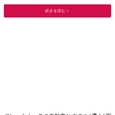
刊）
、
『「ゆる副業」のはじめかた メルカリ スマホ1つでスキマ時間に効率
的に稼ぐ！』（翔泳社刊）
ほか著書多数。ブログは
「川崎さちえのごちゃま
続きを読む＞
ぜ日記」
。
■経歴：2003年、夫が子育てをするために、突然会社を辞める。翌月からの
給料が０円になり、家にいながら、しかも空いた時間でできるオークション
に目をつける。しかし、取引の仕方がわからずに、まずは落札者として参
加。その後、出品者側にまわり、家の中の物を出品しまくる。出品する物が
ほぼなくなってからは、仕入れを経験。ネットオークションを生活の一部に
取り入れるべく、「ネットオークションやフリマアプリは生活のインフラに
なる」という考えを持つ。また消費税増税の社会においては、ネットオーク
ションやフリマアプリが家計の救世主になりえると考え、業者とは違う視点
でユーザーとして参加中。
このイチオシストの他の記事を読む