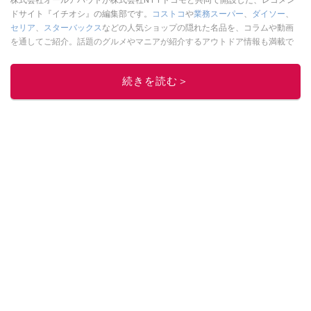
ドサイト『イチオシ』の編集部です。
コストコ
や
業務スーパー
、
ダイソー
、
セリア
、
スターバックス
などの人気ショップの隠れた名品を、コラムや動画
を通してご紹介。話題のグルメやマニアが紹介するアウトドア情報も満載で
す。配信しているコンテンツは専門家やインフルエンサーが実際に使用して
レビューしています。毎日トレンド情報をお届けしているので、ぜひ
Google
続きを読む＞
ニュースでフォロー
してください！
このイチオシストの他の記事を読む