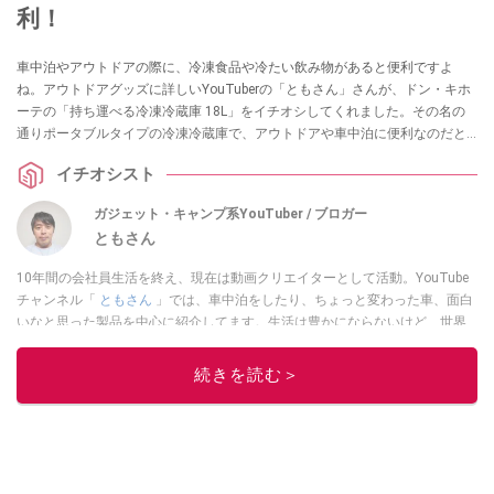
利！
車中泊やアウトドアの際に、冷凍食品や冷たい飲み物があると便利ですよ
ね。アウトドアグッズに詳しいYouTuberの「ともさん」さんが、ドン・キホ
ーテの「持ち運べる冷凍冷蔵庫 18L」をイチオシしてくれました。その名の
通りポータブルタイプの冷凍冷蔵庫で、アウトドアや車中泊に便利なのだと
か。
イチオシスト
ガジェット・キャンプ系YouTuber / ブロガー
ともさん
10年間の会社員生活を終え、現在は動画クリエイターとして活動。YouTube
チャンネル「
ともさん
」では、車中泊をしたり、ちょっと変わった車、面白
いなと思った製品を中心に紹介してます。生活は豊かにならないけど、世界
は広がる。そんな動画をコツコツ配信しています。
ともさんのTwitter
続きを読む＞
このイチオシストの他の記事を読む