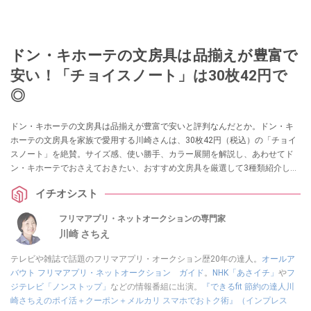
ドン・キホーテの文房具は品揃えが豊富で
安い！「チョイスノート」は30枚42円で
◎
ドン・キホーテの文房具は品揃えが豊富で安いと評判なんだとか。ドン・キ
ホーテの文房具を家族で愛用する川崎さんは、30枚42円（税込）の「チョイ
スノート」を絶賛。サイズ感、使い勝手、カラー展開を解説し、あわせてド
ン・キホーテでおさえておきたい、おすすめ文房具を厳選して3種類紹介しま
す。
イチオシスト
フリマアプリ・ネットオークションの専門家
川崎 さちえ
テレビや雑誌で話題のフリマアプリ・オークション歴20年の達人。
オールア
バウト フリマアプリ・ネットオークション ガイド
。
NHK「あさイチ」
や
フ
ジテレビ「ノンストップ」
などの情報番組に出演。
『できるfit 節約の達人川
崎さちえのポイ活＋クーポン＋メルカリ スマホでおトク術』（インプレス