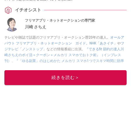
イチオシスト
フリマアプリ・ネットオークションの専門家
川崎 さちえ
テレビや雑誌で話題のフリマアプリ・オークション歴20年の達人。
オールア
バウト フリマアプリ・ネットオークション ガイド
。
NHK「あさイチ」
や
フ
ジテレビ「ノンストップ」
などの情報番組に出演。
『できるfit 節約の達人川
崎さちえのポイ活＋クーポン＋メルカリ スマホでおトク術』（インプレス
刊）
、
『「ゆる副業」のはじめかた メルカリ スマホ1つでスキマ時間に効率
的に稼ぐ！』（翔泳社刊）
ほか著書多数。ブログは
「川崎さちえのごちゃま
ぜ日記」
。
続きを読む＞
■経歴：2003年、夫が子育てをするために、突然会社を辞める。翌月からの
給料が０円になり、家にいながら、しかも空いた時間でできるオークション
に目をつける。しかし、取引の仕方がわからずに、まずは落札者として参
加。その後、出品者側にまわり、家の中の物を出品しまくる。出品する物が
ほぼなくなってからは、仕入れを経験。ネットオークションを生活の一部に
取り入れるべく、「ネットオークションやフリマアプリは生活のインフラに
なる」という考えを持つ。また消費税増税の社会においては、ネットオーク
ションやフリマアプリが家計の救世主になりえると考え、業者とは違う視点
でユーザーとして参加中。