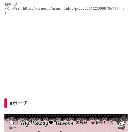
画像出典：
PRTIMES（https://prtimes.jp/main/html/rd/p/000000122.000078611.html
）
■ポーチ