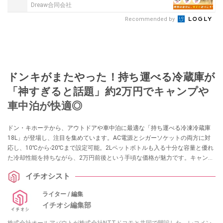
Dreaw合同会社
Recommended by
ドンキがまたやった！持ち運べる冷蔵庫が
「神すぎると話題」約2万円でキャンプや
車中泊が快適◎
ドン・キホーテから、アウトドアや車中泊に最適な「持ち運べる冷凍冷蔵庫
18L」が登場し、注目を集めています。AC電源とシガーソケットの両方に対
応し、10℃から-20℃まで設定可能。2Lペットボトルも入る十分な容量と優れ
た冷却性能を持ちながら、2万円前後という手頃な価格が魅力です。キャンプ
ギアマニアも絶賛するこの高コスパアイテムで、夏を快適に過ごしません
イチオシスト
か？
ライター / 編集
イチオシ編集部
株式会社オールアバウトが株式会社NTTドコモと共同で開設した、レコメン