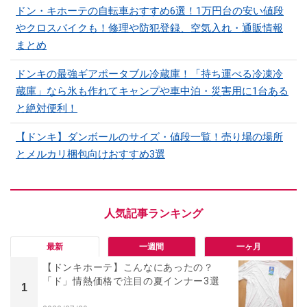
ドン・キホーテの自転車おすすめ6選！1万円台の安い値段
やクロスバイクも！修理や防犯登録、空気入れ・通販情報
まとめ
ドンキの最強ギアポータブル冷蔵庫！「持ち運べる冷凍冷
蔵庫」なら氷も作れてキャンプや車中泊・災害用に1台ある
と絶対便利！
【ドンキ】ダンボールのサイズ・値段一覧！売り場の場所
とメルカリ梱包向けおすすめ3選
最新
一週間
一ヶ月
【ドンキホーテ】こんなにあったの？
「ド」情熱価格で注目の夏インナー3選
1