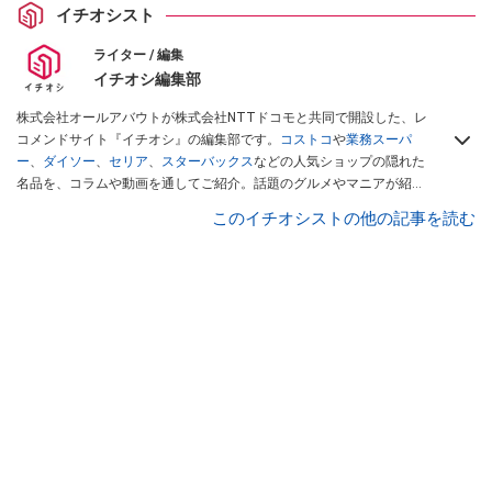
イチオシスト
ライター / 編集
イチオシ編集部
株式会社オールアバウトが株式会社NTTドコモと共同で開設した、レ
コメンドサイト『イチオシ』の編集部です。
コストコ
や
業務スーパ
ー
、
ダイソー
、
セリア
、
スターバックス
などの人気ショップの隠れた
名品を、コラムや動画を通してご紹介。話題のグルメやマニアが紹介
するアウトドア情報も満載です。配信しているコンテンツは専門家や
このイチオシストの他の記事を読む
インフルエンサーが実際に使用してレビューしています。毎日トレン
ド情報をお届けしているので、ぜひ
Googleニュースでフォロー
してく
ださい！