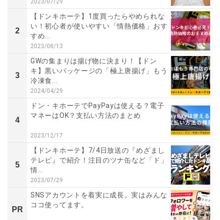
2023/07/29
【ドンキホーテ】1度買ったらやめられな
い！初心者が使いやすい「情熱価格」おす
2
すめ...
2023/08/13
GWの集まりは揚げ物に決まり！【ドン
キ】黒いパッケージの「極上唐揚げ」もう
3
冷凍食...
2024/04/29
ドン・キホーテでPayPayは使える？電子
マネーはOK？支払い方法のまとめ
4
2023/12/17
【ドンキホーテ】7/4日放送の『めざまし
テレビ』で紹介！注目のツナ缶など「ド」
5
情...
2023/07/29
SNSアカウントを着実に成長。実はみんな
ココ使ってます。
PR