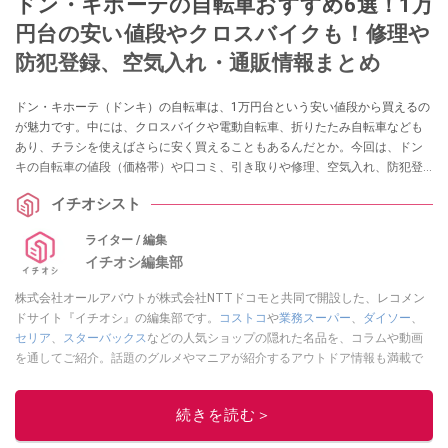
ドン・キホーテの自転車おすすめ6選！1万
円台の安い値段やクロスバイクも！修理や
防犯登録、空気入れ・通販情報まとめ
ドン・キホーテ（ドンキ）の自転車は、1万円台という安い値段から買えるの
が魅力です。中には、クロスバイクや電動自転車、折りたたみ自転車なども
あり、チラシを使えばさらに安く買えることもあるんだとか。今回は、ドン
キの自転車の値段（価格帯）や口コミ、引き取りや修理、空気入れ、防犯登
録サービスなどについてまとめました。おすすめの自転車もぜひチェックし
イチオシスト
てみてくださいね。
ライター / 編集
イチオシ編集部
株式会社オールアバウトが株式会社NTTドコモと共同で開設した、レコメン
ドサイト『イチオシ』の編集部です。
コストコ
や
業務スーパー
、
ダイソー
、
セリア
、
スターバックス
などの人気ショップの隠れた名品を、コラムや動画
を通してご紹介。話題のグルメやマニアが紹介するアウトドア情報も満載で
す。配信しているコンテンツは専門家やインフルエンサーが実際に使用して
レビューしています。毎日トレンド情報をお届けしているので、ぜひ
Google
続きを読む＞
ニュースでフォロー
してください！