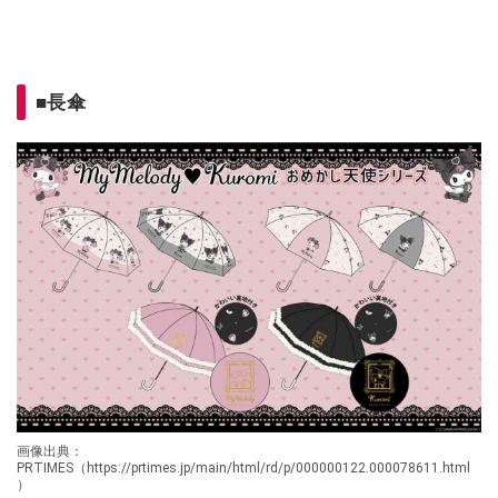
■長傘
画像出典：
PRTIMES（https://prtimes.jp/main/html/rd/p/000000122.000078611.html
）