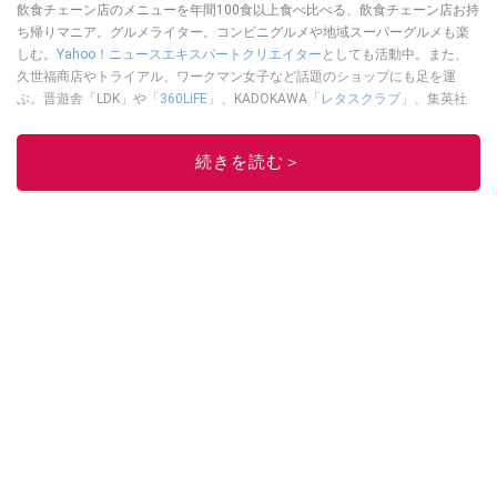
飲食チェーン店のメニューを年間100食以上食べ比べる、飲食チェーン店お持
ち帰りマニア。グルメライター。コンビニグルメや地域スーパーグルメも楽
しむ。
Yahoo！ニュースエキスパートクリエイター
としても活動中。また、
久世福商店やトライアル、ワークマン女子など話題のショップにも足を運
ぶ。晋遊舎「LDK」や
「360LiFE」
、KADOKAWA
「レタスクラブ」
、集英社
「週刊プレイボーイ」、宝島社「おいしい！ シャトレーゼBOOK」などでグ
ルメライター、食の専門家として出演実績あり。
続きを読む＞
このイチオシストの他の記事を読む