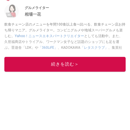
グルメライター
相場一花
飲食チェーン店のメニューを年間100食以上食べ比べる、飲食チェーン店お持
ち帰りマニア。グルメライター。コンビニグルメや地域スーパーグルメも楽
しむ。
Yahoo！ニュースエキスパートクリエイター
としても活動中。また、
久世福商店やトライアル、ワークマン女子など話題のショップにも足を運
ぶ。晋遊舎「LDK」や
「360LiFE」
、KADOKAWA
「レタスクラブ」
、集英社
「週刊プレイボーイ」、宝島社「おいしい！ シャトレーゼBOOK」などでグ
ルメライター、食の専門家として出演実績あり。
続きを読む＞
このイチオシストの他の記事を読む