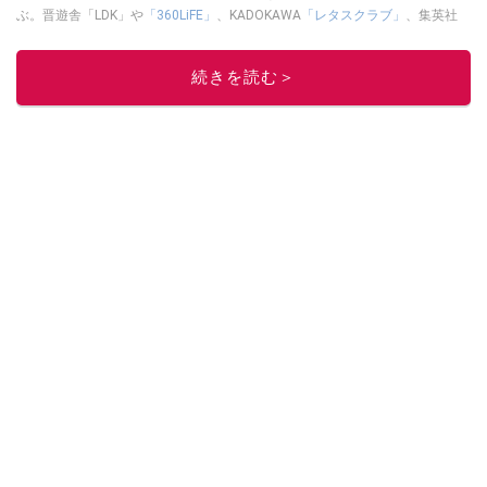
ぶ。晋遊舎「LDK」や
「360LiFE」
、KADOKAWA
「レタスクラブ」
、集英社
「週刊プレイボーイ」、宝島社「おいしい！ シャトレーゼBOOK」などでグ
ルメライター、食の専門家として出演実績あり。
続きを読む＞
このイチオシストの他の記事を読む