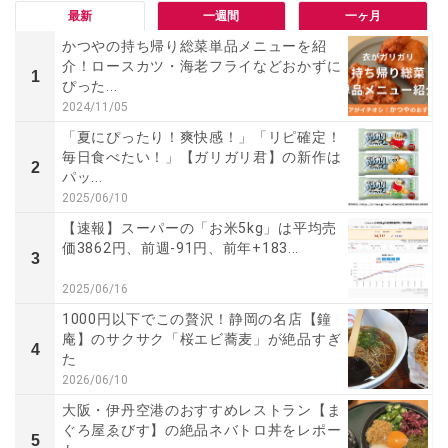
最新
一週間
一ヶ月
かつやの持ち帰り総菜単品メニューを紹
介！ロースカツ・海老フライなどおかずに
1
ぴった...
2024/11/05
「夏にぴったり！爽快感！」「リピ確定！
毎日食べたい！」【ガリガリ君】の新作は
2
パッ...
2025/06/10
【速報】スーパーの「お米5kg」は平均売
価3862円、前週-91円、前年+183...
3
2025/06/16
1000円以下でこの贅沢！静岡の名店【鐘
庵】のサクサク「桜エビ蕎麦」が絶品すぎ
4
た
2026/06/10
大阪・伊丹空港のおすすめレストラン【ま
ぐろ屋ゑびす】の絶品ネバトロ丼をレポー
5