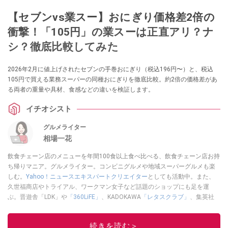
【セブンvs業スー】おにぎり価格差2倍の
衝撃！「105円」の業スーは正直アリ？ナ
シ？徹底比較してみた
2026年2月に値上げされたセブンの手巻おにぎり（税込196円〜）と、税込
105円で買える業務スーパーの同種おにぎりを徹底比較。約2倍の価格差があ
る両者の重量や具材、食感などの違いを検証します。
イチオシスト
グルメライター
相場一花
飲食チェーン店のメニューを年間100食以上食べ比べる、飲食チェーン店お持
ち帰りマニア。グルメライター。コンビニグルメや地域スーパーグルメも楽
しむ。
Yahoo！ニュースエキスパートクリエイター
としても活動中。また、
久世福商店やトライアル、ワークマン女子など話題のショップにも足を運
ぶ。晋遊舎「LDK」や
「360LiFE」
、KADOKAWA
「レタスクラブ」
、集英社
「週刊プレイボーイ」、宝島社「おいしい！ シャトレーゼBOOK」などでグ
ルメライター、食の専門家として出演実績あり。
続きを読む＞