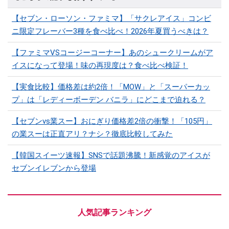
【セブン・ローソン・ファミマ】「サクレアイス」コンビ
ニ限定フレーバー3種を食べ比べ！2026年夏買うべきは？
【ファミマVSコージーコーナー】あのシュークリームがア
イスになって登場！味の再現度は？食べ比べ検証！
【実食比較】価格差は約2倍！「MOW」と「スーパーカッ
プ」は「レディーボーデン バニラ」にどこまで迫れる？
【セブンvs業スー】おにぎり価格差2倍の衝撃！「105円」
の業スーは正直アリ？ナシ？徹底比較してみた
【韓国スイーツ速報】SNSで話題沸騰！新感覚のアイスが
セブンイレブンから登場