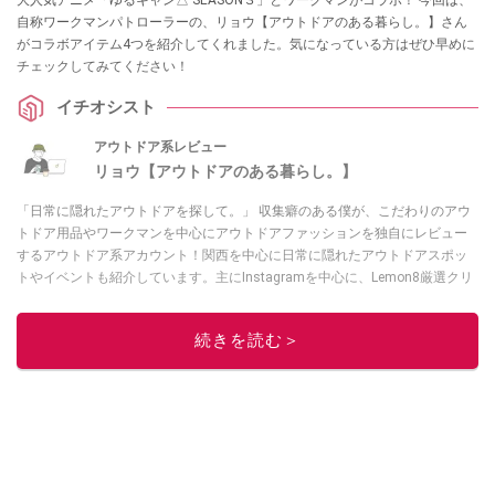
自称ワークマンパトローラーの、リョウ【アウトドアのある暮らし。】さん
がコラボアイテム4つを紹介してくれました。気になっている方はぜひ早めに
チェックしてみてください！
イチオシスト
アウトドア系レビュー
リョウ【アウトドアのある暮らし。】
「日常に隠れたアウトドアを探して。」 収集癖のある僕が、こだわりのアウ
トドア用品やワークマンを中心にアウトドアファッションを独自にレビュー
するアウトドア系アカウント！関西を中心に日常に隠れたアウトドアスポッ
トやイベントも紹介しています。主にInstagramを中心に、Lemon8厳選クリ
エーターとしても活動中！興味があれば、ぜひ覗きに来てください！お待ち
しています！
Instagramはこちらから！
続きを読む＞
このイチオシストの他の記事を読む