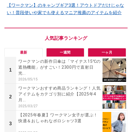
【ワークマン】のキャンプギア3選！アウトドアだけじゃな
い！普段使いや家でも使えるマニア推薦のアイテムを紹介
最新
一週間
一ヶ月
ワークマンの新作日傘は「マイナス15℃の
遮熱機能」がすごい！2300円で直射日
1
光...
2026/05/15
ワークマンおすすめ商品ランキング！人気
アイテムをカテゴリ別に紹介【2025年4
2
月...
2025/03/27
【2025年春夏】ワークマン女子が選ぶ！
快適＆おしゃれなポロシャツ3選
3