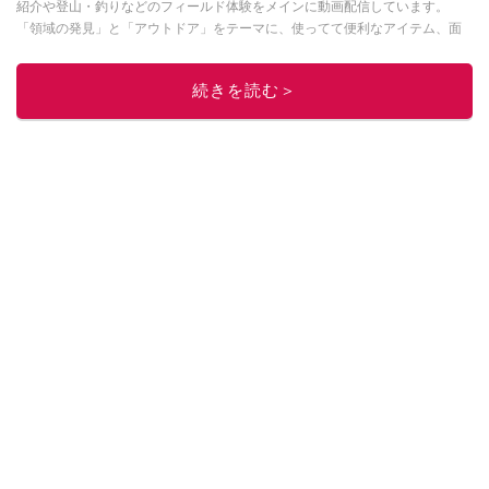
紹介や登山・釣りなどのフィールド体験をメインに動画配信しています。
「領域の発見」と「アウトドア」をテーマに、使ってて便利なアイテム、面
白かった商品などを紹介しています。
・YouTubeチャンネルは
こちら
続きを読む＞
・Instagramは
こちら
このイチオシストの他の記事を読む