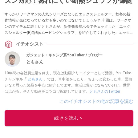
ズン対応！蒸れにくい断熱シュラフが爆誕
すっかりワークマンの人気シリーズになったエックスシェルター。秋冬の新
作情報が気になっている方も多いのではないでしょうか？ 今回は、ワークマ
ンのアイテムに詳しいともさんが、新作発表展示会でチェックした「エック
スシェルター(R)断熱αムービングシュラフ」を紹介してくれました。エック
スシェルターの技術を採用した寝袋なんだとか。ぜひチェックしてみてくだ
イチオシスト
さい。
ガジェット・キャンプ系YouTuber / ブロガー
ともさん
10年間の会社員生活を終え、現在は動画クリエイターとして活動。YouTube
チャンネル「
ともさん
」では、車中泊をしたり、ちょっと変わった車、面白
いなと思った製品を中心に紹介してます。生活は豊かにならないけど、世界
は広がる。そんな動画をコツコツ配信しています。
ともさんのTwitter
このイチオシストの他の記事を読む
続きを読む＞