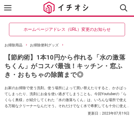
ホームページアドレス（URL）変更のお知らせ
お掃除用品
お掃除便利グッズ
【節約術】1本10円から作れる「水の激落
ちくん」がコスパ最強！キッチン・窓ふ
き・おもちゃの除菌まで◎
お家のお掃除で使う洗剤。使う場所によって買い替えたりすると、かさばっ
てしまったり、洗剤にお金を使い過ぎてしまうことも。今回Youtuberの「ら
くらく奥様」が紹介してくれた「水の激落ちくん」は、いろんな場所で使え
る万能なクリーナーなんだそう。それだけでなく水で希釈しても十分に使え
るので、コスパも良いのだそう。お家の洗剤を見直したい方は必見の内容に
更新日：
2023年07月19日
なっていますので、ぜひ参考にしてみてくださいね。