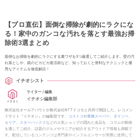
【プロ直伝】面倒な掃除が劇的にラクにな
る！家中のガンコな汚れを落とす最強お掃
除術3選まとめ
面倒なお掃除を劇的にラクにする裏ワザを3つ厳選してご紹介します。壁の汚
れ落としや、鏡のピカピカ復活術など、知っておくと便利なテクニックと優
秀なアイテムを徹底解説！
イチオシスト
ライター / 編集
イチオシ編集部
株式会社オールアバウトが株式会社NTTドコモと共同で開設した、レコメン
ドサイト『イチオシ』の編集部です。
コストコ
や
業務スーパー
、
ダイソー
、
セリア
、
スターバックス
などの人気ショップの隠れた名品を、コラムや動画
を通してご紹介。話題のグルメやマニアが紹介するアウトドア情報も満載で
す。配信しているコンテンツは専門家やインフルエンサーが実際に使用して