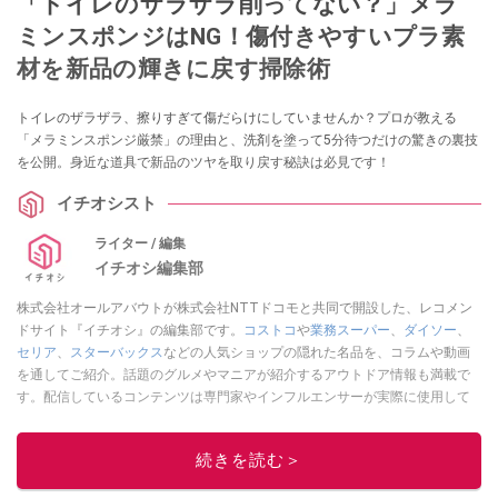
「トイレのザラザラ削ってない？」メラ
ミンスポンジはNG！傷付きやすいプラ素
材を新品の輝きに戻す掃除術
トイレのザラザラ、擦りすぎて傷だらけにしていませんか？プロが教える
「メラミンスポンジ厳禁」の理由と、洗剤を塗って5分待つだけの驚きの裏技
を公開。身近な道具で新品のツヤを取り戻す秘訣は必見です！
イチオシスト
ライター / 編集
イチオシ編集部
株式会社オールアバウトが株式会社NTTドコモと共同で開設した、レコメン
ドサイト『イチオシ』の編集部です。
コストコ
や
業務スーパー
、
ダイソー
、
セリア
、
スターバックス
などの人気ショップの隠れた名品を、コラムや動画
を通してご紹介。話題のグルメやマニアが紹介するアウトドア情報も満載で
す。配信しているコンテンツは専門家やインフルエンサーが実際に使用して
レビューしています。毎日トレンド情報をお届けしているので、ぜひ
Google
ニュースでフォロー
してください！
続きを読む＞
このイチオシストの他の記事を読む