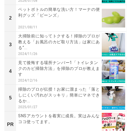
2026/07/08
ペットボトルの簡単な洗い方！マーナの便
利グッズ「ビーンズ」
2
2021/08/11
大掃除前に知ってトクする！掃除のプロが
教える「お風呂のカビ取り方法」は家にあ
3
る“...
2024/11/26
見て後悔する場所ナンバー1「トイレタン
クのカビ掃除方法」を掃除のプロが教えま
4
す
2024/12/16
掃除のプロが伝授！お家に溜まった「落と
しにくい汚れがスッキリ」簡単にマネでき
5
るか...
2025/01/27
SNSアカウントを着実に成長。実はみんな
ココ使ってます。
PR