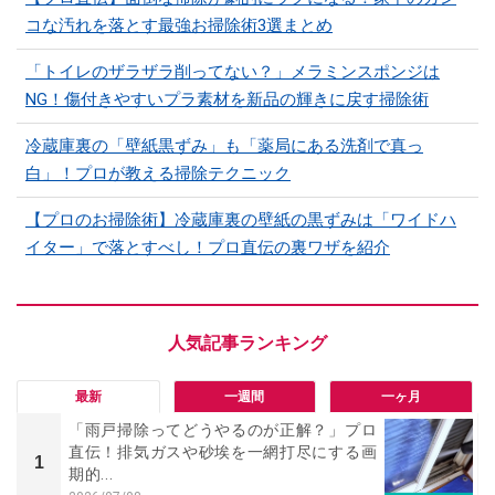
コな汚れを落とす最強お掃除術3選まとめ
「トイレのザラザラ削ってない？」メラミンスポンジは
NG！傷付きやすいプラ素材を新品の輝きに戻す掃除術
冷蔵庫裏の「壁紙黒ずみ」も「薬局にある洗剤で真っ
白」！プロが教える掃除テクニック
【プロのお掃除術】冷蔵庫裏の壁紙の黒ずみは「ワイドハ
イター」で落とすべし！プロ直伝の裏ワザを紹介
最新
一週間
一ヶ月
「雨戸掃除ってどうやるのが正解？」プロ
直伝！排気ガスや砂埃を一網打尽にする画
1
期的...