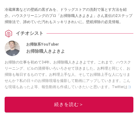
冷蔵庫裏などの壁紙の黒ずみを、ドラッグストアの洗剤で落とす方法を紹
介。ハウスクリーニングのプロ「お掃除職人きよきよ」さん直伝の2ステップ
掃除法で、諦めていた汚れもスッキリきれいに。壁紙掃除の必見情報。
イチオシスト
お掃除系YouTuber
お掃除職人きよきよ
お掃除の仕事を初めて34年。お掃除職人きよきよです。これまで、ハウスク
リーニング、ビルの清掃等いろいろさせて頂きました。お料理と同じく、お
掃除も毎日するものです。お料理上手な人、そしてお掃除上手な人になりま
せんか？私の日々のお掃除現場を撮影して動画にアップしていきます。こん
な現場もあったよ等、報告動画も作成していきたいと思います。Twitterは
コ
チラ！
このイチオシストの他の記事を読む
続きを読む＞