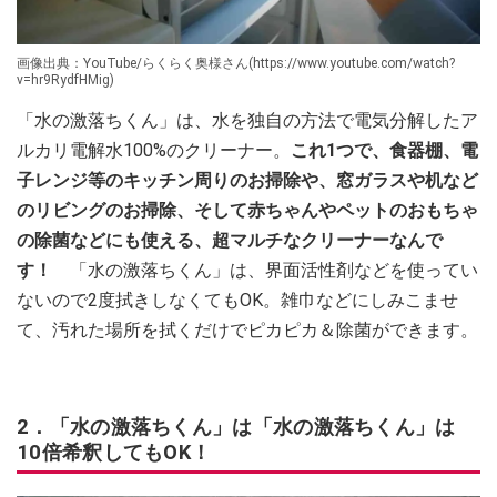
画像出典：YouTube/らくらく奥様さん(https://www.youtube.com/watch?
v=hr9RydfHMig)
「水の激落ちくん」は、水を独自の方法で電気分解したア
ルカリ電解水100%のクリーナー。
これ1つで、食器棚、電
子レンジ等のキッチン周りのお掃除や、窓ガラスや机など
のリビングのお掃除、そして赤ちゃんやペットのおもちゃ
の除菌などにも使える、超マルチなクリーナーなんで
す！
「水の激落ちくん」は、界面活性剤などを使ってい
ないので2度拭きしなくてもOK。雑巾などにしみこませ
て、汚れた場所を拭くだけでピカピカ＆除菌ができます。
2．「水の激落ちくん」は「水の激落ちくん」は
10倍希釈してもOK！