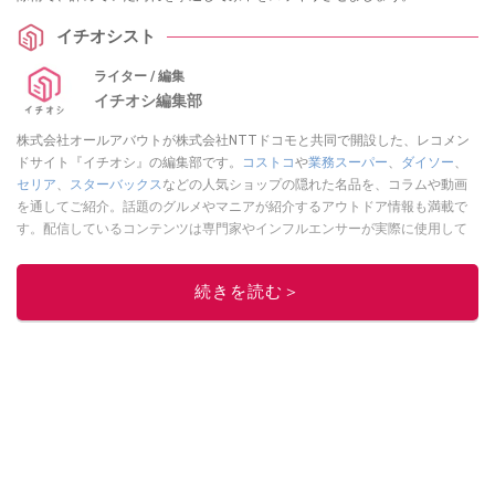
イチオシスト
ライター / 編集
イチオシ編集部
株式会社オールアバウトが株式会社NTTドコモと共同で開設した、レコメン
ドサイト『イチオシ』の編集部です。
コストコ
や
業務スーパー
、
ダイソー
、
セリア
、
スターバックス
などの人気ショップの隠れた名品を、コラムや動画
を通してご紹介。話題のグルメやマニアが紹介するアウトドア情報も満載で
す。配信しているコンテンツは専門家やインフルエンサーが実際に使用して
レビューしています。毎日トレンド情報をお届けしているので、ぜひ
Google
ニュースでフォロー
してください！
続きを読む＞
このイチオシストの他の記事を読む