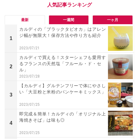
最新
一週間
一ヶ月
カルディの「ブラックタピオカ」はアレン
ジ幅が無限大！保存方法や作り方も紹介
1
2023/07/21
カルディで買える！スターシェフも愛用す
るフランスの天然塩「フルール・ド・セ
2
ル」
2023/07/28
【カルディ】グルテンフリーで体にやさし
い「大豆粉と米粉のパンケーキミックス」
3
2023/07/25
即完成＆簡単！カルディの「オリジナル上
海焼きそば」は味も◎
4
2023/07/25