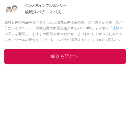
グルメ系インフルエンサー
成城スパ子・スパ夫
成城石井の商品を食べ尽くした元成城石井店長の夫・スパ夫とその妻・スパ
子によるユニット。成城石井の商品を紹介するYouTubeチャンネル『
成城ス
パ子
』を開設し、おすすめ商品や食べ合わせ、よりおいしく食べるためのキ
ッチンツールの紹介をしている。スパ夫が運営するInstagramでは商品1つに
スポットを当て、商品の歴史やストーリー、ちょっとした雑学等、商品のデ
ィープな魅力を発信している。
続きを読む＞
このイチオシストの他の記事を読む