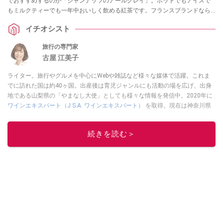
でおすすめするのが「ジャンナッツのアールグレイ」。ホットでもアイスで
もミルクティーでも一年中おいしく飲める紅茶です。フランスブランドなら
ではのオシャレなパッケージもオススメの理由なんだそう。
イチオシスト
旅行の専門家
古屋 江美子
ライター。旅行やグルメを中心にWebや雑誌など様々な媒体で活躍。これま
でに訪れた国は約40ヶ国。出産後は育児ジャンルにも活動の場を広げ、出身
地である山梨県の「やまなし大使」としても様々な情報を発信中。2020年に
ワインエキスパート（J.S.A. ワインエキスパート）
を取得。現在は神奈川県
在住。
All About 旅行 ガイド
を務める。
このイチオシストの他の記事を読む
続きを読む＞