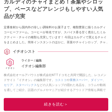
カルディのチャイまとめ！茶葉やシロッ
プ、ベースなどアレンジもしやすい人気
品が充実
定番食材から国内外の珍しい調味料やお菓子まで、種類豊富に揃うカルディ
コーヒーファーム。コーヒーが有名ですが、スパイス香る甘く煮出したミル
クティー・チャイの種類も充実しています！ 今回はカルディで買えるチャイ
をまとめました。簡単インスタントのほかに、茶葉やチャイシロップ、チャ
イベースもありアレンジにもおすすめです。あわせて口コミや関連情報など
イチオシスト
もご紹介します。ぜひ、参考にしてください。
ライター / 編集
イチオシ編集部
株式会社オールアバウトが株式会社NTTドコモと共同で開設した、レコメン
ドサイト『イチオシ』の編集部です。
コストコ
や
業務スーパー
、
ダイソー
、
セリア
、
スターバックス
などの人気ショップの隠れた名品を、コラムや動画
を通してご紹介。話題のグルメやマニアが紹介するアウトドア情報も満載で
す。配信しているコンテンツは専門家やインフルエンサーが実際に使用して
レビューしています。毎日トレンド情報をお届けしているので、ぜひ
Google
続きを読む＞
ニュースでフォロー
してください！