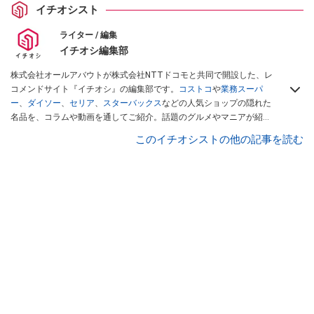
イチオシスト
ライター / 編集
イチオシ編集部
株式会社オールアバウトが株式会社NTTドコモと共同で開設した、レ
コメンドサイト『イチオシ』の編集部です。
コストコ
や
業務スーパ
ー
、
ダイソー
、
セリア
、
スターバックス
などの人気ショップの隠れた
名品を、コラムや動画を通してご紹介。話題のグルメやマニアが紹介
するアウトドア情報も満載です。配信しているコンテンツは専門家や
このイチオシストの他の記事を読む
インフルエンサーが実際に使用してレビューしています。毎日トレン
ド情報をお届けしているので、ぜひ
Googleニュースでフォロー
してく
ださい！