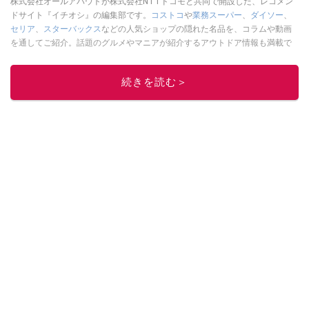
株式会社オールアバウトが株式会社NTTドコモと共同で開設した、レコメン
ドサイト『イチオシ』の編集部です。
コストコ
や
業務スーパー
、
ダイソー
、
セリア
、
スターバックス
などの人気ショップの隠れた名品を、コラムや動画
を通してご紹介。話題のグルメやマニアが紹介するアウトドア情報も満載で
す。配信しているコンテンツは専門家やインフルエンサーが実際に使用して
レビューしています。毎日トレンド情報をお届けしているので、ぜひ
Google
続きを読む＞
ニュースでフォロー
してください！
このイチオシストの他の記事を読む