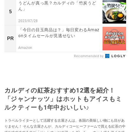
うどんが真っ黒？カルディの「竹炭うど
ん」
5
2023/07/28
「今日の目玉商品は？」毎日変わるAmaz
onタイムセールが見逃せない
PR
Amazon
Recommended by
カルディの紅茶おすすめ12選を紹介！
「ジャンナッツ」はホットもアイスもミ
ルクティーも1年中おいしい♪
トラベルライターとして活躍する古屋さんは、各国の美味しい物にも目があ
りません！ そんな古屋さんが、カルディコーヒーファームで買える紅茶の中