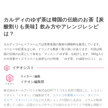
カルディのゆず茶は韓国の伝統のお茶【炭
酸割りも美味】飲み方やアレンジレシピ
は？
カルディコーヒーファームでは世界各国の食材や調味料を販売しています。
コーヒーや紅茶をはじめ、ドリンクも数多く取り扱いがあります。今回は韓
国の伝統のお茶として有名な「マッスンブ ゆず茶」を紹介します。580g入り
の大容量サイズでコスパも抜群なのが特徴。「ゆず茶」の値段や口コミ、お
すすめの飲み方やアレンジレシピも解説します。
イチオシスト
ライター / 編集
イチオシ編集部
株式会社オールアバウトが株式会社NTTドコモと共同で開設した、レコメン
ドサイト『イチオシ』の編集部です。
コストコ
や
業務スーパー
、
ダイソー
、
セリア
、
スターバックス
などの人気ショップの隠れた名品を、コラムや動画
を通してご紹介。話題のグルメやマニアが紹介するアウトドア情報も満載で