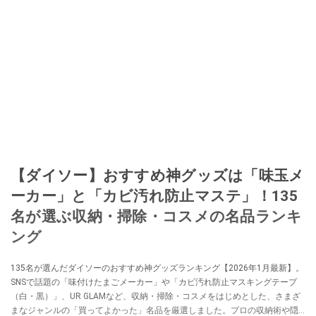
ションやフリマアプリが家計の救世主になりえると考え、業者とは違う視点
でユーザーとして参加中。
このイチオシストの他の記事を読む
【ダイソー】おすすめ神グッズは「味玉メ
ーカー」と「カビ汚れ防止マステ」！135
名が選ぶ収納・掃除・コスメの名品ランキ
ング
135名が選んだダイソーのおすすめ神グッズランキング【2026年1月最新】。
SNSで話題の「味付けたまごメーカー」や「カビ汚れ防止マスキングテープ
（白・黒）」、UR GLAMなど、収納・掃除・コスメをはじめとした、さまざ
まなジャンルの「買ってよかった」名品を厳選しました。プロの収納術や隠