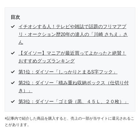
目次
イチオシする人！テレビや雑誌で話題のフリマアプ
リ・オークション歴20年の達人の「川崎 さちえ」さ
ん
【ダイソー】マニアが最近買ってよかったと絶賛！
おすすめグッズランキング
第1位：ダイソー「しっかりとまるS字フック」
第2位：ダイソー「積み重ね収納ボックス（仕切り付
き）」
第3位：ダイソー「ゴミ袋（黒、４５Ｌ、２０枚）」
※記事内で紹介した商品を購入すると、売上の一部が当サイトに還元されるこ
とがあります。