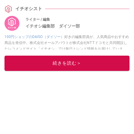
れた便利アイテムまで、失敗しない100均の正解を徹底紹介します。
イチオシスト
ライター / 編集
イチオシ編集部 ダイソー部
100円ショップのDAISO（ダイソー）
好きの編集部員が、人気商品やおすすめ
商品を発信中。株式会社オールアバウトが株式会社NTTドコモと共同開設し
たレコメンドサイト「イチオシ」では毎日トレンド情報をお届けしていま
す。
Googleニュースでフォロー
してください！
続きを読む＞
このイチオシストの他の記事を読む