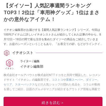
【ダイソー】人気記事週間ランキング
TOP3！2位は「車用神グッズ」1位はまさ
かの意外なアイテム！
イチオシ編集部がお届けする【週間人気記事ランキング】シリーズ。今回は
100均アイテムに詳しいイチオシストさんが紹介してくれた記事の中から、8
月12日～18日の間で最も注目を集めたダイソーの商品をご紹介していきま
す。お盆のシーズンということもあり、「お香立ての砂」などがラインクイ
ン！ 気になるアイテムがあれば、ぜひ参考にしてみてくださいね。
イチオシスト
ライター / 編集
イチオシ編集部
株式会社オールアバウトが株式会社NTTドコモと共同で開設した、レコメン
ドサイト『イチオシ』の編集部です。
コストコ
や
業務スーパー
、
ダイソー
、
セリア
、
スターバックス
などの人気ショップの隠れた名品を、コラムや動画
を通してご紹介。話題のグルメやマニアが紹介するアウトドア情報も満載で
す。配信しているコンテンツは専門家やインフルエンサーが実際に使用して
レビューしています。毎日トレンド情報をお届けしているので、ぜひ
Google
続きを読む＞
ニュースでフォロー
してください！