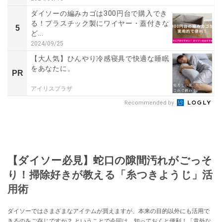
ダイソーの編みカゴは300円台で購入でき
る！プラスチック製にワイヤー・蓋付きな
5
ど...
2024/09/25
【大人気】ひんやり冷感寝具で快適な睡眠
をあなたに。
PR
アイリスプラザ
Recommended by
【ダイソー必見】蛇口の隙間汚れがごっそ
り！掃除好きが教える「糸つきようじ」活
用術
ダイソーではさまざまなアイテムが買えますが、本来の目的以外にも活用で
きるのをご存じですか？ ということで今回は、知っておくと便利！「意外な