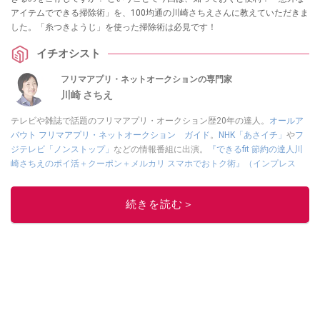
アイテムでできる掃除術」を、100均通の川崎さちえさんに教えていただきま
した。「糸つきようじ」を使った掃除術は必見です！
イチオシスト
フリマアプリ・ネットオークションの専門家
川崎 さちえ
テレビや雑誌で話題のフリマアプリ・オークション歴20年の達人。
オールア
バウト フリマアプリ・ネットオークション ガイド
。
NHK「あさイチ」
や
フ
ジテレビ「ノンストップ」
などの情報番組に出演。
『できるfit 節約の達人川
崎さちえのポイ活＋クーポン＋メルカリ スマホでおトク術』（インプレス
刊）
、
『「ゆる副業」のはじめかた メルカリ スマホ1つでスキマ時間に効率
的に稼ぐ！』（翔泳社刊）
ほか著書多数。ブログは
「川崎さちえのごちゃま
続きを読む＞
ぜ日記」
。
■経歴：2003年、夫が子育てをするために、突然会社を辞める。翌月からの
給料が０円になり、家にいながら、しかも空いた時間でできるオークション
に目をつける。しかし、取引の仕方がわからずに、まずは落札者として参
加。その後、出品者側にまわり、家の中の物を出品しまくる。出品する物が
ほぼなくなってからは、仕入れを経験。ネットオークションを生活の一部に
取り入れるべく、「ネットオークションやフリマアプリは生活のインフラに
なる」という考えを持つ。また消費税増税の社会においては、ネットオーク