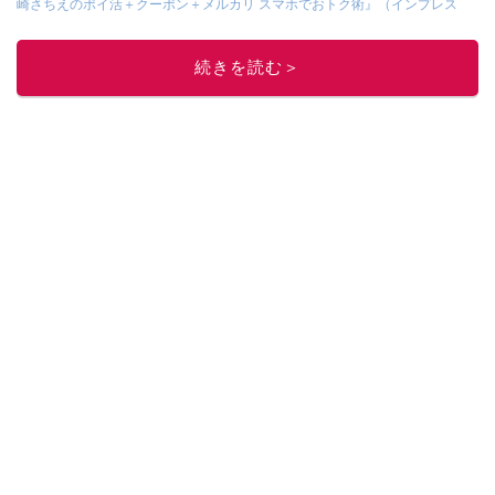
崎さちえのポイ活＋クーポン＋メルカリ スマホでおトク術』（インプレス
刊）
、
『「ゆる副業」のはじめかた メルカリ スマホ1つでスキマ時間に効率
的に稼ぐ！』（翔泳社刊）
ほか著書多数。ブログは
「川崎さちえのごちゃま
続きを読む＞
ぜ日記」
。
■経歴：2003年、夫が子育てをするために、突然会社を辞める。翌月からの
給料が０円になり、家にいながら、しかも空いた時間でできるオークション
に目をつける。しかし、取引の仕方がわからずに、まずは落札者として参
加。その後、出品者側にまわり、家の中の物を出品しまくる。出品する物が
ほぼなくなってからは、仕入れを経験。ネットオークションを生活の一部に
取り入れるべく、「ネットオークションやフリマアプリは生活のインフラに
なる」という考えを持つ。また消費税増税の社会においては、ネットオーク
ションやフリマアプリが家計の救世主になりえると考え、業者とは違う視点
でユーザーとして参加中。
このイチオシストの他の記事を読む