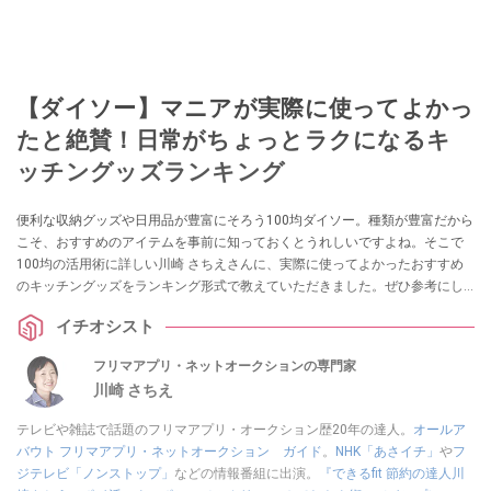
【ダイソー】マニアが実際に使ってよかっ
たと絶賛！日常がちょっとラクになるキ
ッチングッズランキング
便利な収納グッズや日用品が豊富にそろう100均ダイソー。種類が豊富だから
こそ、おすすめのアイテムを事前に知っておくとうれしいですよね。そこで
100均の活用術に詳しい川崎 さちえさんに、実際に使ってよかったおすすめ
のキッチングッズをランキング形式で教えていただきました。ぜひ参考にし
てみてください。
イチオシスト
フリマアプリ・ネットオークションの専門家
川崎 さちえ
テレビや雑誌で話題のフリマアプリ・オークション歴20年の達人。
オールア
バウト フリマアプリ・ネットオークション ガイド
。
NHK「あさイチ」
や
フ
ジテレビ「ノンストップ」
などの情報番組に出演。
『できるfit 節約の達人川