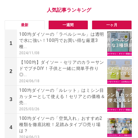
最新
一週間
一ヶ月
100均ダイソーの「ラベルシール」は透明
で水に強い！100円でお買い得な厳選3
1
種...
2024/11/08
【100均】ダイソー・セリアのカラーサン
ドでプチDIY！子供と一緒に簡単手作り
2
◎...
2024/06/18
100均ダイソーの「ルレット」はミシン目
カッターとして使える！セリアとの価格＆
3
売...
2025/03/26
100均ダイソーの「空気入れ」おすすめ2
種類を徹底比較！足踏みタイプ◎売り場
4
は？
2024/06/13