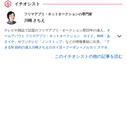
イチオシスト
フリマアプリ・ネットオークションの専門家
川崎 さちえ
テレビや雑誌で話題のフリマアプリ・オークション歴20年の達人。
オ
ールアバウト フリマアプリ・ネットオークション ガイド
。
NHK「あ
さイチ」
や
フジテレビ「ノンストップ」
などの情報番組に出演。
『で
きるfit 節約の達人川崎さちえのポイ活＋クーポン＋メルカリ スマホで
おトク術』（インプレス刊）
、
『「ゆる副業」のはじめかた メルカリ
このイチオシストの他の記事を読む
スマホ1つでスキマ時間に効率的に稼ぐ！』（翔泳社刊）
ほか著書多
数。ブログは
「川崎さちえのごちゃまぜ日記」
。
■経歴：2003年、夫が子育てをするために、突然会社を辞める。翌月
からの給料が０円になり、家にいながら、しかも空いた時間でできる
オークションに目をつける。しかし、取引の仕方がわからずに、まず
は落札者として参加。その後、出品者側にまわり、家の中の物を出品
しまくる。出品する物がほぼなくなってからは、仕入れを経験。ネッ
トオークションを生活の一部に取り入れるべく、「ネットオークショ
ンやフリマアプリは生活のインフラになる」という考えを持つ。また
消費税増税の社会においては、ネットオークションやフリマアプリが
家計の救世主になりえると考え、業者とは違う視点でユーザーとして
参加中。