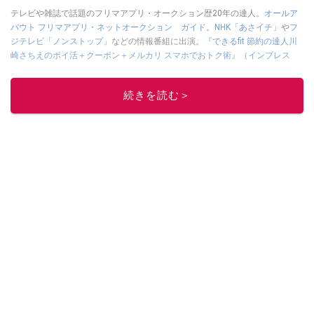
テレビや雑誌で話題のフリマアプリ・オークション歴20年の達人。
オールア
バウト フリマアプリ・ネットオークション ガイド
。
NHK「あさイチ」
や
フ
ジテレビ「ノンストップ」
などの情報番組に出演。
『できるfit 節約の達人川
崎さちえのポイ活＋クーポン＋メルカリ スマホでおトク術』（インプレス
刊）
、
『「ゆる副業」のはじめかた メルカリ スマホ1つでスキマ時間に効率
的に稼ぐ！』（翔泳社刊）
ほか著書多数。ブログは
「川崎さちえのごちゃま
続きを読む＞
ぜ日記」
。
■経歴：2003年、夫が子育てをするために、突然会社を辞める。翌月からの
給料が０円になり、家にいながら、しかも空いた時間でできるオークション
に目をつける。しかし、取引の仕方がわからずに、まずは落札者として参
加。その後、出品者側にまわり、家の中の物を出品しまくる。出品する物が
ほぼなくなってからは、仕入れを経験。ネットオークションを生活の一部に
取り入れるべく、「ネットオークションやフリマアプリは生活のインフラに
なる」という考えを持つ。また消費税増税の社会においては、ネットオーク
ションやフリマアプリが家計の救世主になりえると考え、業者とは違う視点
でユーザーとして参加中。
このイチオシストの他の記事を読む