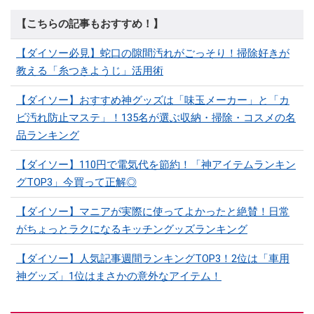
【こちらの記事もおすすめ！】
【ダイソー必見】蛇口の隙間汚れがごっそり！掃除好きが
教える「糸つきようじ」活用術
【ダイソー】おすすめ神グッズは「味玉メーカー」と「カ
ビ汚れ防止マステ」！135名が選ぶ収納・掃除・コスメの名
品ランキング
【ダイソー】110円で電気代を節約！「神アイテムランキン
グTOP3」今買って正解◎
【ダイソー】マニアが実際に使ってよかったと絶賛！日常
がちょっとラクになるキッチングッズランキング
【ダイソー】人気記事週間ランキングTOP3！2位は「車用
神グッズ」1位はまさかの意外なアイテム！